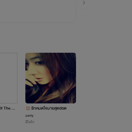
Of The We
รักหมดใจนายสุดฮอต
วิวาร้อน มาเฟียร้าย
8+]
zanty
อณัณฑา
อีโรติก
อีโรติก