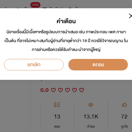
มาใหม่
การ์ตูน
ดรีมแชท
ธัญลิสต์
ค้นหา
คำเตือน
นิยายเรื่องนี้มีเนื้อหาหรือรูปแบบการนำเสนอ เช่น ภาพประกอบ เพศ ภาษา
(Love Sex) คุณชายร
เป็นต้น ที่อาจไม่เหมาะสมกับผู้อ่านที่อายุต่ำกว่า 18 ปี ควรใช้วิจารณญาน ใน
การอ่านหรือควรได้รับคำแนะนำจากผู้ใหญ่
คุณชายเจ้าสำอาง (20
ยกเลิก
ตกลง
นักเขียน:
เจ้าขุนทอง
Y
0.0
13
13.1K
72
ตอน
เข้าชม
ถูกใจ