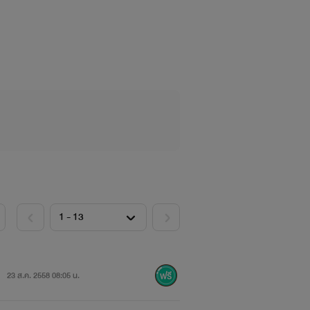
ณชายเป็นคนหน้าตาดี หล่อ ซึ่งใครหลายๆ
หน้าตาหล่อเหลา น่ารัก เป็นคนเจ้าสำอาง
นะมาเป็นเมีย เค้าจึงสั่งให้คนไปจับตัว
23 ส.ค. 2558 08:05 น.