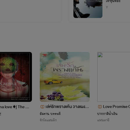
เจ้าขุนทอง
Y
เล่ห์รักพรางแค้น วางแผงแล้
Love Promise 
 The ma
ว สนพ ทัช
rewolf{Yaoi}[1
sk singer short fic
อัมราน บรรพตี
ปากกาสีน้ำเงิน
Z
รักโรแมนติก
แฟนตาซี