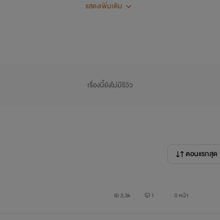
แสดงเพิ่มเติม
้นได้ เค้าจึงสั่งคนให้หาผู้หญิงหรือผู้ชายขายตัวมาบำเรอทุกวันคุ
อันแสนเจ้าเล่ห์ของเค้า แต่เมื่อคุณชายต้องเจอกับ 'ชินะ' เด็กหนุ่ม
่ซึ่งเป็นคู่แข่งกับบริษัทของเขา และเมื่อคุณชายต้องการอยากได้ชิ
อางจะยอมตกไปเป็นเมียของคุณชายรักเซ็กส์หรือไม่?
เรื่องนี้ยังไม่มีรีวิว
ตอนแรกสุด
2.3k
1
0 หน้า