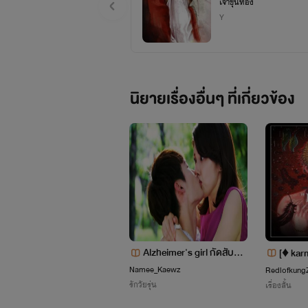
เจ้าขุนทอง
Y
นิยายเรื่องอื่นๆ ที่เกี่ยวข้อง
Alzheimer's girl กัดสับยำ
[♦ karma love ♦]
ฝังเผา ยัยอัลไซเมอร์ ใครจะ
Namee_Kaewz
Redlofkung
รักวัยรุ่น
ทำไม??
เรื่องสั้น