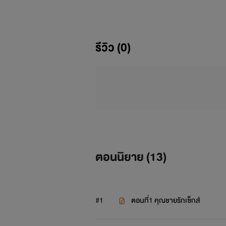
อารมณ์และสามารถทำให้เค้าอารมรณ์ดีขึ
คนได้เห็นก็จะต้องยอมแพ้ให้กับรอยยิ้ม
รีวิว (0)
และคุณชายจากบริษัทเพชรอีกแห่งหนึ่งที
คุณชายเจ้าสำอางม แล้วคุณชายเจ้าสำ
ตอนนิยาย (
13
)
#1
ตอนที่1 คุณชายรักเซ็กส์