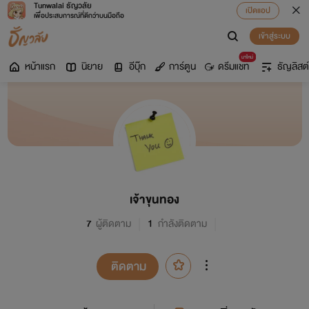
Tunwalai ธัญวลัย
เปิดแอป
เพื่อประสบการณ์ที่ดีกว่าบนมือถือ
เข้าสู่ระบบ
มาใหม่
หน้าแรก
นิยาย
อีบุ๊ก
การ์ตูน
ดรีมแชท
ธัญลิสต์
เจ้าขุนทอง
7
ผู้ติดตาม
1
กำลังติดตาม
ติดตาม