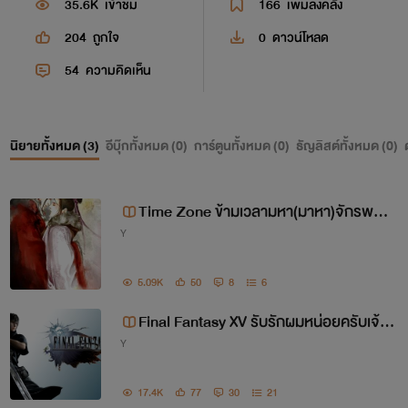
35.6K
เข้าชม
166
เพิ่มลงคลัง
204
ถูกใจ
0
ดาวน์โหลด
54
ความคิดเห็น
นิยายทั้งหมด (
3
)
อีบุ๊กทั้งหมด (
0
)
การ์ตูนทั้งหมด (
0
)
ธัญลิสต์ทั้งหมด (
0
)
Time Zone ข้ามเวลามหา(มาหา)จักรพรร
Y
ดิ์
5.09K
50
8
6
Final Fantasy XV รับรักผมหน่อยครับเจ้าช
Y
ายสุดหล่อ
17.4K
77
30
21