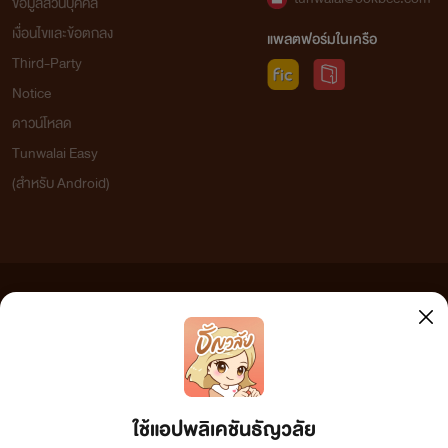
ข้อมูลส่วนบุคคล
เงื่อนไขและข้อตกลง
แพลตฟอร์มในเครือ
Third-Party
Notice
ดาวน์โหลด
Tunwalai Easy
(สำหรับ Android)
ข้อความที่ท่านได้อ่านจากเว็บไซต์นี้เกิดจากการเขียนโดยสาธารณชนและเผยแพร่โดยอัตโนมัติ ผู้ดูแล
เว็บไซต์แห่งนี้ไม่ได้เห็นด้วยและไม่ขอรับผิดชอบต่อข้อความใดๆ ทั้งสิ้น ดังนั้นผู้อ่านทุกท่านโปรดใช้
วิจารณญาณในการกลั่นกรองด้วยตนเอง และหากท่านพบข้อความใดๆ ที่ขัดต่อกฎหมายและศีลธรรม
กรุณาแจ้งมาที่ tunwalai@ookbee.com เพื่อทีมงานจะได้ดำเนินการในทันที ทั้งนี้ ทางเว็บไซต์ขอสงวน
ลิขสิทธิ์ตามพระราชบัญญัติลิขสิทธิ์ (ฉบับเพิ่มเติม) พ.ศ.2558
ใช้แอปพลิเคชันธัญวลัย