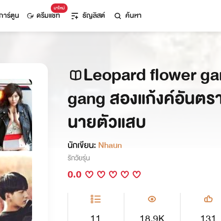
มาใหม่
การ์ตูน
ดรีมแชท
ธัญลิสต์
ค้นหา
Leopard flower ga
gang สองแก้งค์อันตรา
นายตัวแสบ
นักเขียน:
Nhaun
รักวัยรุ่น
0.0
11
18.9K
131