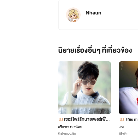
Nhaun
นิยายเรื่องอื่นๆ ที่เกี่ยวข้อง
เสือจากัวร์ : นันทกาน ฮาดีล
ฟิลม์ อายุ 17 เกรด 12
เป็นคนที่เงียบนิ่งแต่เป็นคนใจอ
ส่วนตัวสูงเพื่อนในแก้งค์เคารพก
ออกเป็นลุกเจ้าของโรงเรียนและโรง
เซอร์ไพร์รักนายเพอร์เฟ็ก 1
ํัThis 
8++
ศรีกระหร่องน้อย
JM
สูง 175 น้ำหนัก 45กิโรกรัม ไทย-
รักโรแมนติก
อีโรติก