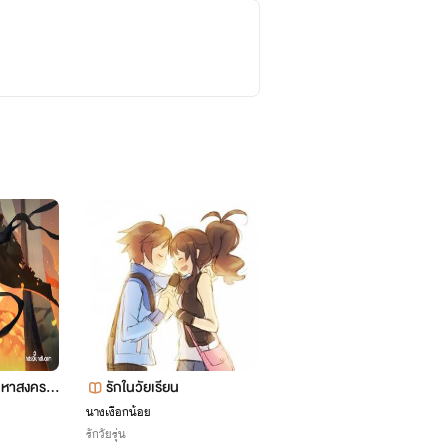
มหาสงครา
รักในวัยเรียน
บแล้ว)
นางเงือกน้อย
รักวัยรุ่น