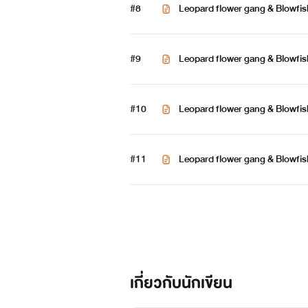
#8
Leopard flower gang & Blowfish gang ถนอมหัวใจรักร้าย
2
เสือชีต้า : มินตรา อัครวิโรจน์
#9
มิน อายุ 18 เกรด 12
#10
เป็นคนมั่นใจในตัวเองว่องไว สวย
สวยสง่าคล่องตัวเป็นลูกของนักธุรกิ
#11
Leopard flower gang & Blowfis
ากัวร์ 3
ทั่วโลก เป็นคนก่อตั้งแก้งค์
สูง 169 น้ำหนัก 43 กิโลกรัม ไทย
เกี่ยวกับนักเขียน