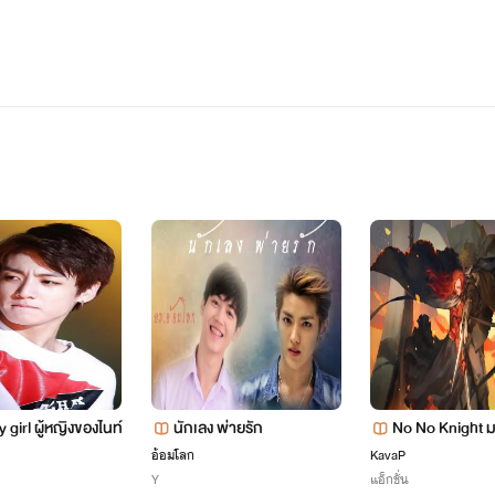
่อนง่ายมีความถนัดทางด้าน ศิลปะการออกแบบเป็นคนโลก
ารตัดสินใจของเธอและเป็นคนมั่นใจในตัวเองแบบไม่แสดง
แรมระดับห้าดาวในทั่วทุกมุมโลก
my girl ผู้หญิงของไนท์
นักเลง พ่ายรัก
No No Knight 
มล่าล้างปฐพี (จ
อ้อมโลก
KavaP
เยอรมัน
Y
แอ็กชั่น