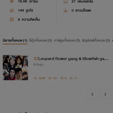
18.9K
เข้าชม
21
เพิ่มลงคลัง
144
ถูกใจ
0
ดาวน์โหลด
8
ความคิดเห็น
นิยายทั้งหมด (
1
)
อีบุ๊กทั้งหมด (
0
)
การ์ตูนทั้งหมด (
0
)
ธัญลิสต์ทั้งหมด (
0
)
Leopard flower gang & Blowfish gang
รักวัยรุ่น
สองแก้งค์อันตรายยัยตัวร้ายกับนายตัวแส
บ
18.9K
131
8
11