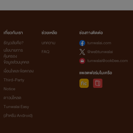
เกี่ยวกับเรา
ช่วยเหลือ
ช่องทางติดต่อ
ธัญวลัยคือ?
บทความ
tunwalai.com
นโยบายการ
FAQ
@webtunwalai
คุ้มครอง
tunwalai@ookbee.com
ข้อมูลส่วนบุคคล
เงื่อนไขและข้อตกลง
แพลตฟอร์มในเครือ
Third-Party
Notice
ดาวน์โหลด
Tunwalai Easy
(สำหรับ Android)