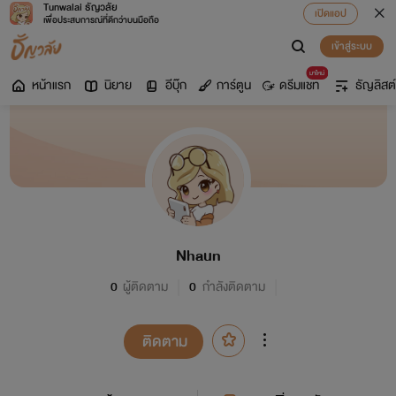
Tunwalai ธัญวลัย
เปิดแอป
เพื่อประสบการณ์ที่ดีกว่าบนมือถือ
เข้าสู่ระบบ
มาใหม่
หน้าแรก
นิยาย
อีบุ๊ก
การ์ตูน
ดรีมแชท
ธัญลิสต์
Nhaun
0
ผู้ติดตาม
0
กำลังติดตาม
ติดตาม