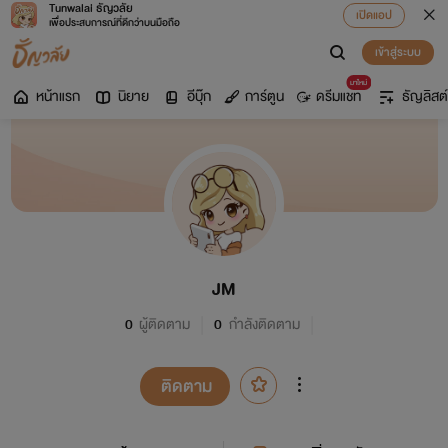
Tunwalai ธัญวลัย
เปิดแอป
เพื่อประสบการณ์ที่ดีกว่าบนมือถือ
เข้าสู่ระบบ
มาใหม่
หน้าแรก
นิยาย
อีบุ๊ก
การ์ตูน
ดรีมแชท
ธัญลิสต์
JM
0
ผู้ติดตาม
0
กำลังติดตาม
ติดตาม