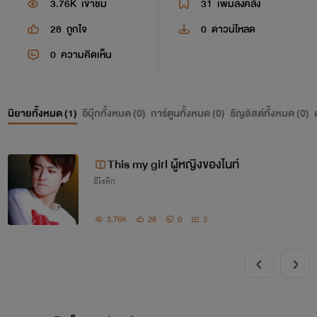
3.76K
เข้าชม
31
เพิ่มลงคลัง
28
ถูกใจ
0
ดาวน์โหลด
0
ความคิดเห็น
นิยายทั้งหมด (
1
)
อีบุ๊กทั้งหมด (
0
)
การ์ตูนทั้งหมด (
0
)
ธัญลิสต์ทั้งหมด (
0
)
ํัThis my girl ผู้หญิงของไนท์
อีโรติก
3.76K
28
0
3