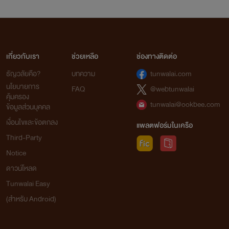
เกี่ยวกับเรา
ช่วยเหลือ
ช่องทางติดต่อ
ธัญวลัยคือ?
บทความ
tunwalai.com
นโยบายการ
FAQ
@webtunwalai
คุ้มครอง
tunwalai@ookbee.com
ข้อมูลส่วนบุคคล
เงื่อนไขและข้อตกลง
แพลตฟอร์มในเครือ
Third-Party
Notice
ดาวน์โหลด
Tunwalai Easy
(สำหรับ Android)