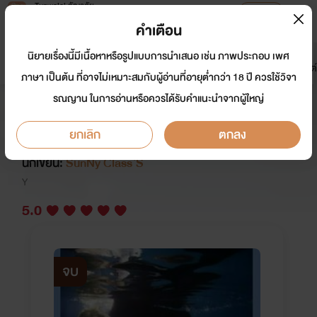
Tunwalai ธัญวลัย
เปิดแอป
เพื่อประสบการณ์ที่ดีกว่าบนมือถือ
คำเตือน
เข้าสู่ระบบ
นิยายเรื่องนี้มีเนื้อหาหรือรูปแบบการนำเสนอ เช่น ภาพประกอบ เพศ
มาใหม่
หน้าแรก
นิยาย
อีบุ๊ก
การ์ตูน
ดรีมแชท
ธัญลิสต์
ภาษา เป็นต้น ที่อาจไม่เหมาะสมกับผู้อ่านที่อายุต่ำกว่า 18 ปี ควรใช้วิจา
รณญาน ในการอ่านหรือควรได้รับคำแนะนำจากผู้ใหญ่
หัวใจซาดิสม์ (SM+NC18+) (จบ
บริบูรณ์)
ยกเลิก
ตกลง
นักเขียน:
SunNy Class`S
Y
5.0
จบ