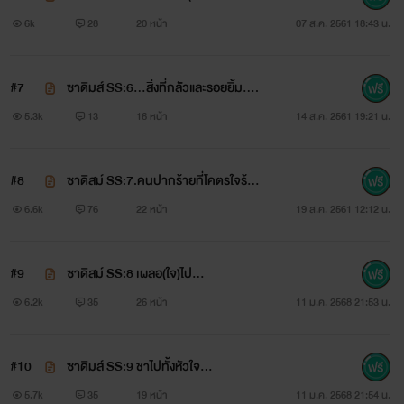
รุนแรง
ลียดชัง)
6k
28
20 หน้า
07 ส.ค. 2561 18:43 น.
แต่งเพื่อสนองหัวใจตัวเองและคนอื่นๆที่
#7
ซาดิมส์ SS:6...สิ่งที่กลััวและรอยยิ้ม....
5.3k
13
16 หน้า
14 ส.ค. 2561 19:21 น.
กำลังอ่อนแอและจะกลับมาเข้มแข็งได้อีก
ครั้ง
#8
ซาดิสม์ SS:7.คนปากร้ายที่โคตรใจร้า
ย..
6.6k
76
22 หน้า
19 ส.ค. 2561 12:12 น.
#9
ซาดิสม์ SS:8 เผลอ(ใจ)ไป...
6.2k
35
26 หน้า
11 ม.ค. 2568 21:53 น.
มีใครไหมที่รักคนคนหนึ่งอยู่ข้างเดียว
#10
ซาดิมส์ SS:9 ชาไปทั้งหัวใจ...
....ใช่เป็นรักข้างเดียวที่โคตรเจ็บ เจ็บจน
5.7k
35
19 หน้า
11 ม.ค. 2568 21:54 น.