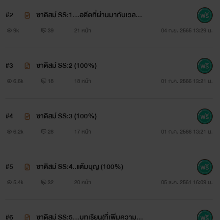
ดุเดือดโหดเถื่อนต่อหัวใจ...แต่บอกเลยว่า
#2
ซาดิสม์ SS:1...อดีตที่ผ่านมากับเวลาปั
เด็ดแน่นอน...
จจุบัน...
9k
39
21 หน้า
04 ก.ย. 2565 13:29 น.
#3
ซาดิสม์ SS:2 (100%)
อยากแต่งแนวนี้จริงๆครับคิดฝันไว้สักเรื่อง
6.6k
18
18 หน้า
01 ก.ค. 2566 13:21 น.
แบบนี้
#4
ซาดิสม์ SS:3 (100%)
6.2k
28
17 หน้า
01 ก.ค. 2566 13:21 น.
ฝากไว้ในหัวใจดวงน้อยๆของแฟนคลับไรท์
ด้วยนะครับ
#5
ซาดิสม์ SS:4..แต้มบุญ (100%)
5.4k
32
20 หน้า
05 ธ.ค. 2561 16:09 น.
ขอแค่คนไม่ดูถูกผลงานคนอื่น ขอไม่เม้น
#6
ซาดิสม์ SS:5...บทเรียน(ที่เพิ่มความเก