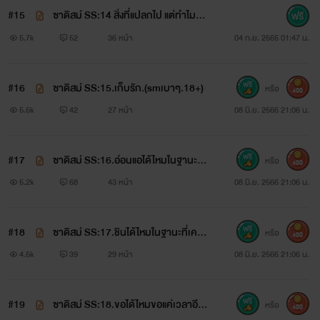
#15
ซาดิสม์ SS:14 สิ่งที่แปลกไป แต่ทำไมอุ่น
มาสิมาตอกย้ำมันซาดิสม์ให้สมกับหัวใจ
ใจดีจัง...
5.7k
52
36 หน้า
04 ก.ย. 2565 01:47 น.
เถือนๆดวงนี้ มาสิมารับรู้เรื่องราวเหล่านี้
#16
ซาดิสม์ SS:15.เก็บรัก.(smเบาๆ.18+)
หรือ
400
แล้วสักวันเราจะพาโบยบิน บินไปให้ไกล
5.5k
42
27 หน้า
08 มิ.ย. 2566 21:06 น.
จากความเจ็บปวด...
#17
ซาดิสม์ SS:16.อ่อนแอได้ไหมในฐานะค
หรือ
400
นที่รักข้างเดียวก็ได้
5.2k
68
43 หน้า
08 มิ.ย. 2566 21:06 น.
ขึ้นชื่อว่าความรัก ความรักก็มีหลายแบบ
#18
ซาดิสม์ SS:17.ชินได้ไหมในฐานะที่เคยเ
หรือ
400
จ็บมาแล้วก็ได้...
4.5k
39
29 หน้า
08 มิ.ย. 2566 21:06 น.
รักจากคนสองคน รักของคนสามคน หรือ
#19
ซาดิสม์ SS:18.ขอได้ไหมขอแค่เวลาอีก
หรือ
อาจจะมีมากกว่านั้น แต่ผิดที่คนคนเดียว ที่
400