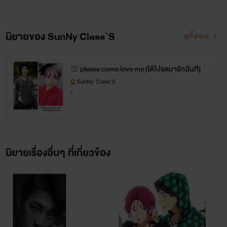
จากฝันร้าย ให้ตื่นจาากสิ่งที่คอยทำร้าย
นิยายของ SunNy Class`S
ดูทั้งหมด
หัวใจดวงน้อยๆนี้อยู่
please come love me (ได้โปรดมารักฉันที)
แต่ใครจะรู้ว่าสักวันคนที่ทำร้ายตัวเองโง่ๆ
SunNy Class`S
Y
ด้วยความรัก เขาอาจจะโปยบินไปมีความสุข
แบบไม่สนใครเลยก็ได้
นิยายเรื่องอื่นๆ ที่เกี่ยวข้อง
เพราะสักวันหนึ่งเขาก็ต้องไปในที่ที่แสน
ไกลเมื่อไม่เหลือใคร เมื่อไม่มีใครต้องการ