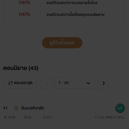
100%
ของรีวิวบอกว่า
การบรรยายลื่นไหล
ไม่มีความเห็นใจปราณีหัวใจบางๆอีก...
100%
ของรีวิวบอกว่า
เนื้อเรื่องสนุกชวนติดตาม
ไม่เอาแบบเม้นโลกสวย! เพราะนี่คือนิยาย
ดูรีวิวทั้งหมด
แห่งโลกความเจ็บปวดและปนความสุขโลก
ของแห่งความฝันที่สะเหมือนจริง ไม่รับคน
ตอนนิยาย (
43
)
อ่อนแอกว่านิยายเราอีกต่อไป...
ตอนแรกสุด
เรื่องนี้ดราม่าคูณสิบกว่าเรื่องที่ผ่านๆมา
#1
อิมเมจตัวหลัก
ดราม่าหนักเพราะอยากเขียนผลงานแนวนี้
16.8k
25
6 หน้า
11 ม.ค. 2568 21:26 น.