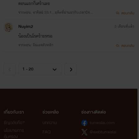
ตอนแรกก็เศร้าเลย
จากตอน: ซาดิสม์ SS:1...อดีตที่ผ่านมากับเวลาปัจจุบั
ตอบกลับ
น...
Nuyim2
3 เดือนที่แล้ว
น้องเป็นโรคร้ายหรอ
จากตอน: อิมเมจตัวหลัก
ตอบกลับ
เกี่ยวกับเรา
ช่วยเหลือ
ช่องทางติดต่อ
ธัญวลัยคือ?
บทความ
tunwalai.com
นโยบายการ
FAQ
@webtunwalai
คุ้มครอง