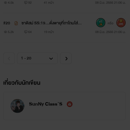
สักนิด...
4.5k
92
41 หน้า
08 มิ.ย. 2566 21:06 น.
ความรักไม่ได้เกิดมาอย่างที่เอ่ยถึง จะมีรัก
#20
ซาดิสม์ SS:19...ดั่งพายุที่ถาโถมใส่...
หรือ
400
แบบไหนละที่เหลืออยู่ให้รัก หึ มันคือรัก
5.2k
64
19 หน้า
08 มิ.ย. 2566 21:06 น.
ข้างเดียวไง รักจากแค่คนคนหนึ่ง สู่อีกคน
หนึ่งที่ไม่เคยต้องการและอีกหลายๆคนไม่
เคยต้องการมัน เหมือนมันไร้ค่าไร้ความ
เกี่ยวกับนักเขียน
หมาย ทำเหมือนมันคือขยะ...
SunNy Class`S
พร้อมหรือยังที่เข้าสู่โลกแห่งความฝันร้าย
ไปกันไหมไปช่วยกันปลุกคนคนนี้ให้ตื่น