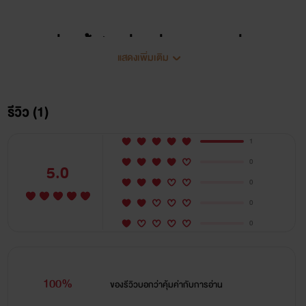
นิยายเรื่องนี้เป็นเรื่องที่มาจากคู่หมั่น
แสดงเพิ่มเติม
มาเฟียตอนที่ 12 นะครับ
รีวิว (1)
พร้อมหรือยังที่จะไปเสียการทรงตัว.เสีย
1
หัวใจ.เสียน้ำตาและเสียเลือดไปพร้อมๆกับ
0
5.0
0
ไรท์
0
0
..วาย & ควีน..
100%
ของรีวิวบอกว่า
คุ้มค่ากับการอ่าน
ปล.อ่อนไหวง่ายโลกสวยผ่านป้ายหน้าครับ