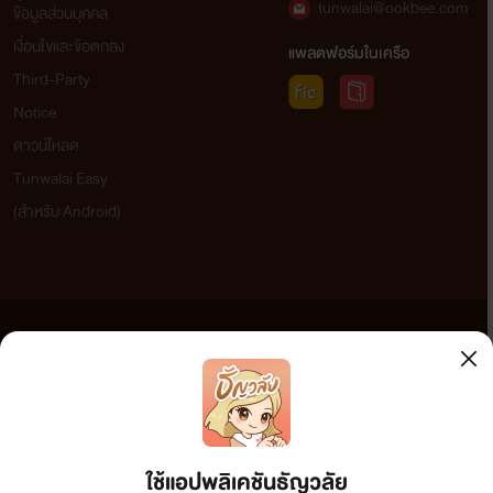
tunwalai@ookbee.com
ข้อมูลส่วนบุคคล
เงื่อนไขและข้อตกลง
แพลตฟอร์มในเครือ
Third-Party
Notice
ดาวน์โหลด
Tunwalai Easy
(สำหรับ Android)
ข้อความที่ท่านได้อ่านจากเว็บไซต์นี้เกิดจากการเขียนโดยสาธารณชนและเผยแพร่โดยอัตโนมัติ ผู้ดูแล
เว็บไซต์แห่งนี้ไม่ได้เห็นด้วยและไม่ขอรับผิดชอบต่อข้อความใดๆ ทั้งสิ้น ดังนั้นผู้อ่านทุกท่านโปรดใช้
วิจารณญาณในการกลั่นกรองด้วยตนเอง และหากท่านพบข้อความใดๆ ที่ขัดต่อกฎหมายและศีลธรรม
กรุณาแจ้งมาที่ tunwalai@ookbee.com เพื่อทีมงานจะได้ดำเนินการในทันที ทั้งนี้ ทางเว็บไซต์ขอสงวน
ลิขสิทธิ์ตามพระราชบัญญัติลิขสิทธิ์ (ฉบับเพิ่มเติม) พ.ศ.2558
ใช้แอปพลิเคชันธัญวลัย