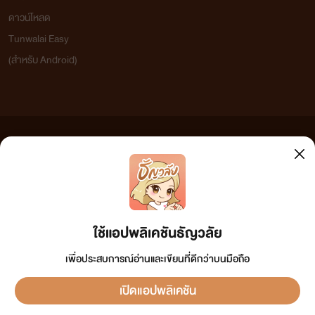
ดาวน์โหลด
Tunwalai Easy
(สำหรับ Android)
ข้อความที่ท่านได้อ่านจากเว็บไซต์นี้เกิดจากการเขียนโดยสาธารณชนและเผยแพร่โดยอัตโนมัติ ผู้ดูแล
เว็บไซต์แห่งนี้ไม่ได้เห็นด้วยและไม่ขอรับผิดชอบต่อข้อความใดๆ ทั้งสิ้น ดังนั้นผู้อ่านทุกท่านโปรดใช้
วิจารณญาณในการกลั่นกรองด้วยตนเอง และหากท่านพบข้อความใดๆ ที่ขัดต่อกฎหมายและศีลธรรม
กรุณาแจ้งมาที่ tunwalai@ookbee.com เพื่อทีมงานจะได้ดำเนินการในทันที ทั้งนี้ ทางเว็บไซต์ขอสงวน
ลิขสิทธิ์ตามพระราชบัญญัติลิขสิทธิ์ (ฉบับเพิ่มเติม) พ.ศ.2558
ใช้แอปพลิเคชันธัญวลัย
เพื่อประสบการณ์อ่านและเขียนที่ดีกว่าบนมือถือ
เปิดแอปพลิเคชัน