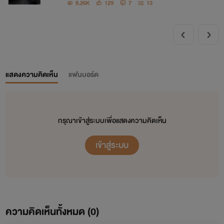
สวัสดีค่าาา
8.26K
129
7
13
เรียกเราว่า ลิลิน หรือจะเรียก หลิน ก็ได้
ผลงานทุกผลงานเราตั้งใจทำอย่างสุดความสามารถ
ฝากติดตาม กดเฟบ ติชม และเป็นกำลังใจให้กับเราด้วยนะคะ
แสดงความคิดเห็น
แฟนบอร์ด
ขอบคุณทุกคนมากน้า
กรุณาเข้าสู่ระบบเพื่อแสดงความคิดเห็น
เข้าสู่ระบบ
ความคิดเห็นทั้งหมด (
0
)