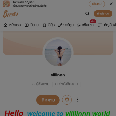
Tunwalai ธัญวลัย
เปิดแอป
เพื่อประสบการณ์ที่ดีกว่าบนมือถือ
เข้าสู่ระบบ
มาใหม่
หน้าแรก
นิยาย
อีบุ๊ก
การ์ตูน
ดรีมแชท
ธัญลิสต์
vlilinnn
5
ผู้ติดตาม
0
กำลังติดตาม
ติดตาม
Hello
welcome to
vililinnn world