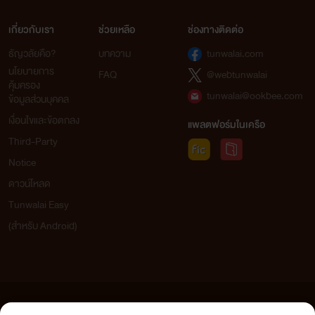
เกี่ยวกับเรา
ช่วยเหลือ
ช่องทางติดต่อ
ธัญวลัยคือ?
บทความ
tunwalai.com
นโยบายการ
FAQ
@webtunwalai
คุ้มครอง
tunwalai@ookbee.com
ข้อมูลส่วนบุคคล
เงื่อนไขและข้อตกลง
แพลตฟอร์มในเครือ
Third-Party
Notice
ดาวน์โหลด
Tunwalai Easy
(สำหรับ Android)
ข้อความที่ท่านได้อ่านจากเว็บไซต์นี้เกิดจากการเขียนโดยสาธารณชนและเผยแพร่โดยอัตโนมัติ ผู้ดูแล