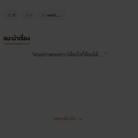
if
i
want....
แนะนำเรื่อง
“คนอย่างศรอยากได้อะไรก็ต้องได้….”
.
.
.
.
แสดงเพิ่มเติม
“สิ่งที่ศรอยากได้…มันก็จริงอยู่ที่ว่าศรอยากได้อะไรศรก็ต้องเอามา