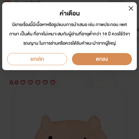
Tunwalai ธัญวลัย
เปิดแอป
เพื่อประสบการณ์ที่ดีกว่าบนมือถือ
คำเตือน
เข้าสู่ระบบ
นิยายเรื่องนี้มีเนื้อหาหรือรูปแบบการนำเสนอ เช่น ภาพประกอบ เพศ
มาใหม่
หน้าแรก
นิยาย
อีบุ๊ก
การ์ตูน
ดรีมแชท
ธัญลิสต์
ภาษา เป็นต้น ที่อาจไม่เหมาะสมกับผู้อ่านที่อายุต่ำกว่า 18 ปี ควรใช้วิจา
รณญาน ในการอ่านหรือควรได้รับคำแนะนำจากผู้ใหญ่
If i want....
ยกเลิก
ตกลง
นักเขียน:
mr_fractious
Y
0.0