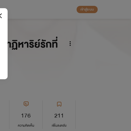
เข้าสู่ระบบ
าฏิหาริย์รักที่
176
211
ความคิดเห็น
เพิ่มลงคลัง