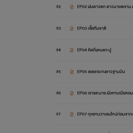
สุดท้าย
อย่างที่ต้นเคยอธิษฐานไว้
#2
EP02 ฝนดาวตก ดาวนายพราน ส
ธรรมชาติ
สร้างสนมาให้ชอบผู้หญิง
#3
EP03 เสื้อทีมชาติ
พลานุภาพแห่งรักแท้
ได้
นิยายที่เหมือนไม่ใช่นิยาย
เรื่องนี้
#4
EP04 คิดถึงคนแกะปู
สร้างมา
#5
EP05 ลอยกระทงชาวฐานบิน
ปาฏิหาริย์รัก 5 ครั้ง
คือด่านทดสอบเพ
นิยายวายเรื่องแรก
ที่ผมทุ่มเทสร้า
#6
EP06 เราและนาย ผัวหาบเมียคอน
อุ่นอวลด้วยความรักในช่วงวัยเยาว์ที่แส
#7
EP07 กุหลาบวาเลนไทน์ก่อนจาก
เรื่องสุดท้าย
ที่ผมจะรักและผูกพันกั