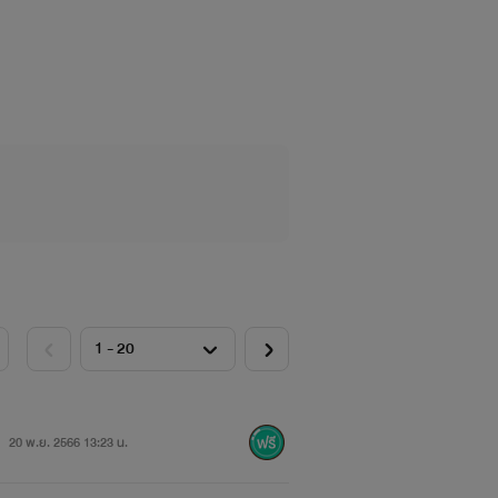
20 พ.ย. 2566 13:23 น.
กแรก
ของต้นสมหวัง เป็น
รักเดียว
และ
รัก