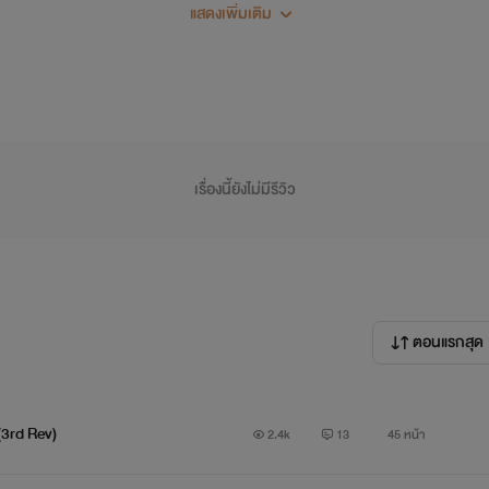
แสดงเพิ่มเติม
เรื่องนี้ยังไม่มีรีวิว
ตอนแรกสุด
(3rd Rev)
2.4k
13
45 หน้า
ามคือเพื่อนรักที่ผูกพันและเติบโตด้วยกันมา ปาฏิหาริย์ใดที่จะทำให้
รั