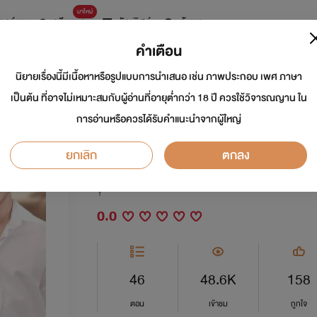
มาใหม่
การ์ตูน
ดรีมแชท
ธัญลิสต์
ค้นหา
คำเตือน
นิยายเรื่องนี้มีเนื้อหาหรือรูปแบบการนำเสนอ เช่น ภาพประกอบ เพศ ภาษา
[ยกเลิก!!!] ต้น-สน: ป
เป็นต้น ที่อาจไม่เหมาะสมกับผู้อ่านที่อายุต่ำกว่า 18 ปี ควรใช้วิจารณญาน ใน
การอ่านหรือควรได้รับคำแนะนำจากผู้ใหญ่
รอคอย
ยกเลิก
ตกลง
นักเขียน:
วายละมุน
Y
0.0
46
48.6K
158
ตอน
เข้าชม
ถูกใจ