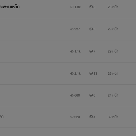
ะพานเหล็ก
1.3k
8
25 หน้า
 แต่
พรหมลิขิต
กลับพาสนมาผูกพันกับเขาซึ่งเป็นเพื่อนรัก ปาฏิหาริย์
927
5
23 หน้า
จะพาคุณเดินทางไปพร้อมกับต้นและสน ตั้งแต่วันที่รักแรกเริ่มต้น จนถึ
1.1k
7
29 หน้า
2.1k
13
26 หน้า
ื่อรางวัลชีวิตที่สูงค่า นั่นคือ…รักแรก รักเดียวและรักสุดท้ายที่รอ
งขึ้นจากความรัก เลือดเนื้อ น้ำตาและจิตวิญญาณทั้งหมดที่มี
เรื่องเดีย
660
8
24 หน้า
นประทับใจ ก่อนเดินทางสู่ช่วงชีวิตแห่งการเติบโต
ลา
บตัวละครราวกับมีชีวิต ตั้งแต่วันแรกที่เขียน ไปจนถึงวันแห่งลมหายใจ
623
4
32 หน้า