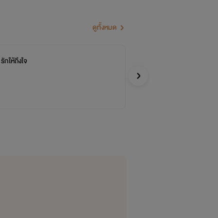
ดูทั้งหมด
รักให้ถึงใจ
จบ
เข
วายล
Y