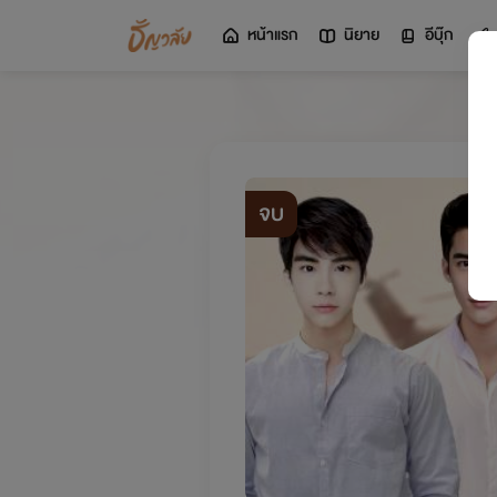
หน้าแรก
นิยาย
อีบุ๊ก
จบ