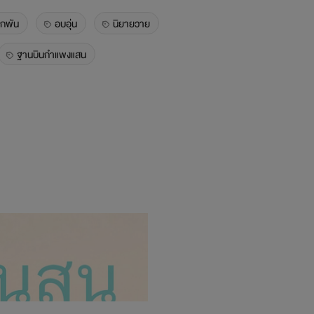
ูกพัน
อบอุ่น
นิยายวาย
ฐานบินกำแพงแสน
กระตีบ
ชมพูพันธุ์ทิพย์