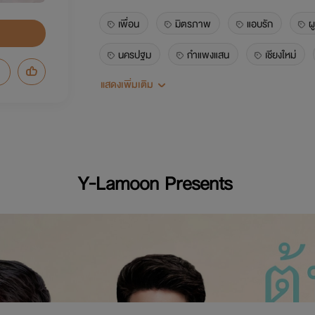
เพื่อน
มิตรภาพ
แอบรัก
ผ
นครปฐม
กำแพงแสน
เชียงใหม่
แสดงเพิ่มเติม
มัธยมฐานบินกำแพงแสน
โรงเรียนการบิน
ชมพูภูคา
Y-Lamoon Presents