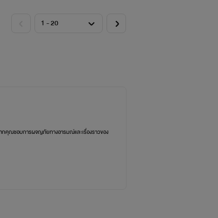
ึ้ง หากคุณชอบการผจญภัยทางอารมณ์และเรื่องราวของ