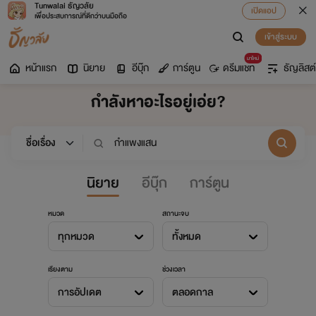
Tunwalai ธัญวลัย
เปิดแอป
เพื่อประสบการณ์ที่ดีกว่าบนมือถือ
เข้าสู่ระบบ
มาใหม่
หน้าแรก
นิยาย
อีบุ๊ก
การ์ตูน
ดรีมแชท
ธัญลิสต์
กำลังหาอะไรอยู่เอ่ย?
นิยาย
อีบุ๊ก
การ์ตูน
หมวด
สถานะจบ
ทุกหมวด
ทั้งหมด
เรียงตาม
ช่วงเวลา
การอัปเดต
ตลอดกาล