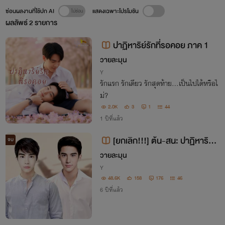
ซ่อนผลงานที่ใช้ปก AI
แสดงเฉพาะโปรโมชัน
ผลลัพธ์
2
รายการ
ปาฏิหาริย์รักที่รอคอย ภาค 1
วายละมุน
Y
รักแรก รักเดียว รักสุดท้าย...เป็นไปได้หรือไ
ม่?
2.0K
3
1
44
1 ปีที่แล้ว
[ยกเลิก!!!] ต้น-สน: ปาฏิหาริย์รั
จบ
กที่รอคอย
วายละมุน
Y
48.6K
158
176
46
6 ปีที่แล้ว