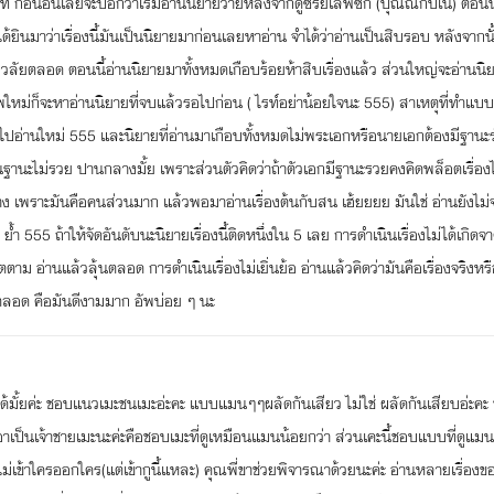
่อนอื่นเลยจะบอกว่าเริ่มอ่านนิยายวายหลังจากดูซีรี่ย์เลิฟซิก (ปุณณ์กับโน่) ตอนนั้น
ยินมาว่าเรื่องนี้มันเป็นนิยายมาก่อนเลยหาอ่าน จำได้ว่าอ่านเป็นสิบรอบ หลังจากนั
่ธัลวลัยตลอด ตอนนี้อ่านนิยายมาทั้งหมดเกือบร้อยห้าสิบเรื่องแล้ว ส่วนใหญ่จะอ่านน
ยอัพใหม่ก็จะหาอ่านนิยายที่จบแล้วรอไปก่อน ( ไรท์อย่าน้อยใจนะ 555) สาเหตุที่ทำแบบ
กลับไปอ่านใหม่ 555 และนิยายที่อ่านมาเกือบทั้งหมดไม่พระเอกหรือนายเอกต้องมีฐาน
ฐานะไม่รวย ปานกลางมั้ย เพราะส่วนตัวคิดว่าถ้าตัวเอกมีฐานะรวยคงคิดพล็อตเรื่องได
าง เพราะมันคือคนส่วนมาก แล้วพอมาอ่านเรื่องต้นกับสน เฮ้ยยยย มันใช่ อ่านยังไ
ลย ย้ำ 555 ถ้าให้จัดอันดับนะนิยายเรื่องนี้ติดหนึ่งใน 5 เลย การดำเนินเรื่องไม่ได้เกิด
ิตตาม อ่านแล้วลุ้นตลอด การดำเนินเรื่องไม่เยิ่นย้อ อ่านแล้วคิดว่ามันคือเรื่องจริงห
ตลอด คือมันดีงามมาก อัพบ่อย ๆ นะ
บได้มั้ยค่ะ ชอบแนวเมะชนเมะอ่ะคะ แบบแมนๆๆผลัดกันเสียว ไม่ใช่ ผลัดกันเสียบอ่ะคะ 
ม่งั้นเอาเป็นเจ้าชายเมะนะค่ะคือชอบเมะที่ดูเหมือนแมนน้อยกว่า ส่วนเคะนี้ชอบแบบที่ดูแ
ี่ไม่เข้าใครออกใคร(แต่เข้ากูนี้แหละ) คุณพี่ขาช่วยพิจารณาด้วยนะค่ะ อ่านหลายเรื่องข