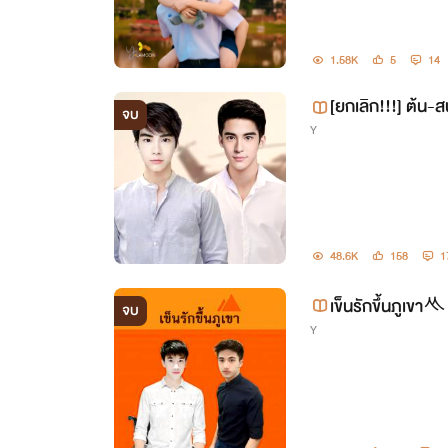
1.58K
5
14
[ยกเลิก!!!] ต้น-ส
จบ
Y
48.6K
158
1
เข็นรักขึ้นภูเขาᄿ
จบ
Y