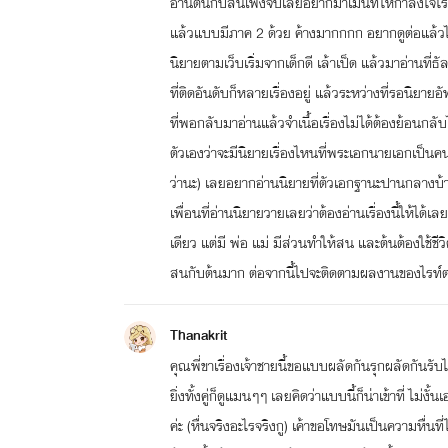
อ่านต้นกับสนเพิ่งจบเลยอยากมาเมนท์ให้กำลังใจไรท์ ก
แล้วแบบมีภาค 2 ด้วย ค้างมากกกก อยากดูต่อแล้วได้
นิยายตามเว็บเริ่มจากเด็กดี เล้าเป็ด แล้วมาอ่านที
ที่ติดอันดับก็หลายเรื่องอยู่ แล้วระหว่างที่รอนิยา
ที่พอกลับมาอ่านแล้วจำเนื้อเรื่องไม่ได้ต้องย้อน
ตัวเองว่าจะมีนิยายเรื่องไหนที่พระเอกนายเอกเป็นคน
ว่านะ) เลยอยากอ่านนิยายที่ตัวเอกฐานะปานกลางบ้
เพื่อนที่อ่านนิยายวายเลยว่าต้องอ่านเรื่องนี้ให้ได้เ
เดียว แต่มี พ่อ แม่ มีส่วนทำให้สน และต้นต้องใช้ชีว
สนกับต้นมาก ต่อจากนี้ไปจะติดตามผลงานของไรท์
Thanakrit
คุณพี่ขาเรื่องเจ้าชายนี้ขอแบบผลัดกันรุกผลัดกันรั
ยิ่งทั้งคู่ก็ดูแมนๆๆ เลยคิดว่าแบบนี้ก็น่าเข้าที่ ไ
ค่ะ (หื่นจริงอะไรจริงกู) เค้าขอโทษมันเป็นความหื่นท