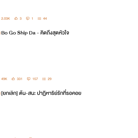
2.03K
3
1
44
Bo Go Ship Da - คิดถึงสุดหัวใจ
49K
331
157
29
[ยกเลิก] ต้น-สน: ปาฏิหาริย์รักที่รอคอย