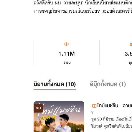
สวัสดีครับ ผม 'วายละมุน' นักเขียนนิยายโรแมนติก
การผจญภัยทางอารมณ์และเรื่องราวของตัวละครที่มี
1.11M
3.
เข้าชม
ถู
นิยายทั้งหมด (
10
)
อีบุ๊กทั้งหมด (
1
)
ไทม์แมชชีน - วาย
จบ
Y
ยุค 90 ก็มีวาย เรื่องมันเ
ซีเกมส์ จุดเริ่มต้นที่เปล