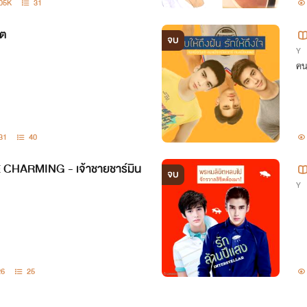
.05K
31
ิต
จบ
Y
คน
31
40
E CHARMING - เจ้าชายชาร์มิน
จบ
Y
26
25