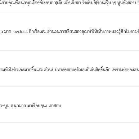
่นิยายคุณพี่สนุกทุกเรื่องค่ะขอบอก(เลียแข้งเลียขา จัดเต็มฮิ)รักนะจุ๊บๆๆ ทูนหัวของบ่
lla มาก loveless อีกเรื่องค่ะ สำนวนการเขียนของคุณทำให้เห็นภาพและรู้สึกไปตามต
ำตามหัวใจตัวเองมากขึ้นแฮะ ส่วนปมทางครอบครัวเองก็เด่นชัดขึ้นอีก เพราะพ่อของส
ดทิว-บูม สนุกมาก มาเรื่อยๆนะ เราชอบ