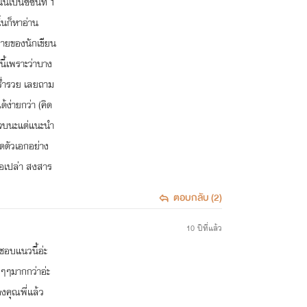
เป็นซีซั่นที่ 1
้นก็หาอ่าน
ิยายของนักเขียน
นี้เพราะว่าบาง
ะร่ำรวย เลยถาม
้ง่ายกว่า (คิด
ม่จบนะแต่แนะนำ
จาดตัวเอกอย่าง
รือเปล่า สงสาร
ตอบกลับ (2)
10 ปีที่แล้ว
ชอบแนวนี้อ่ะ
มนๆๆมากกว่าอ่ะ
องคุณพี่แล้ว