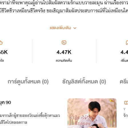
ดราม่าที่จะพาคุณผู้อ่านไปสัมผัสความรักแบบวายละมุน ผ่านเรื่องรา
ชีวิตชีวาเหมือนชีวิตจริง ขอเชิญมาสัมผัสประสบการณ์ที่ไม่เหมือนใ
แสดงเพิ่มเติม
55K
4.47K
4.
กใจ
ความคิดเห็น
เพิ่ม
การ์ตูนทั้งหมด (
0
)
ธัญลิสต์ทั้งหมด (
0
)
ดรี
ยุค 90
Y
ริ่มจากเด็กผู้ชายสองวัยแย่งซื้อตุ๊กตาแมว
รั
ี่ยนชีวิตไปตลอดกาล