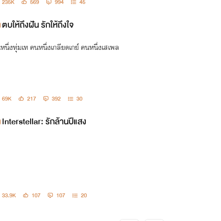
235K
569
994
45
ตบให้ถึงฝัน รักให้ถึงใจ
หนึ่งทุ่มเท คนหนึ่งเกลียดเกย์ คนหนึ่งเสเพล
69K
217
392
30
Interstellar: รักล้านปีแสง
33.9K
107
107
20