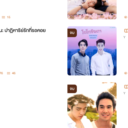
15
น: ปาฏิหาริย์รักที่รอคอย
จบ
Y
76
46
จบ
Y