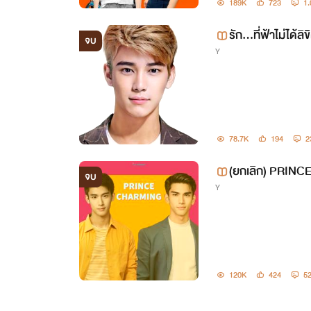
189K
723
1
รัก...ที่ฟ้าไม่ได้ลิข
จบ
Y
78.7K
194
2
(ยกเลิก) PRINC
จบ
Y
120K
424
5