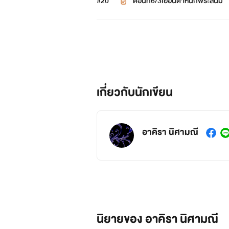
#20
ตอนที่6/3เยือนตำหนักพระสนม
เกี่ยวกับนักเขียน
อาคิรา นิศามณี
นิยายของ อาคิรา นิศามณี