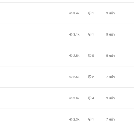
3.4k
1
9 หน้า
บบริษัทยักษ์ใหญ่ด้านการออกแบบของประเทศจีน ชีวิตของเธอกำลั
าน ทำให้เธอหมดสติไปในทันที ตื่นขึ้นมาอีกครั้ง กลับพบว่าเธอย้
3.1k
1
9 หน้า
2.8k
0
9 หน้า
ของ ฮุ่ยหนิงฟาง สนมของ ฮ่องเต้ ซื้อเฟยเซวียน ที่ถูกเขาเนรเทศออก
2.5k
2
7 หน้า
2.6k
4
9 หน้า
2.3k
1
7 หน้า