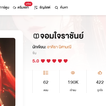
มาใหม่
การ์ตูน
ดรีมแชท
ธัญลิสต์
ค้นหา
จอมใจราชันย์
นักเขียน:
อาคิรา นิศามณี
จีน
5.0
62
190K
422
ตอน
เข้าชม
ถูกใจ