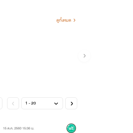
พราะพระองค์ยังไม่ประทับใจสนมคนไหนเป็น
าที่คล่องแคล่วไปหมดทำให้พระองค์อยาก
ดูทั้งหมด
ั่นเอง เขาต้องทำทุกวิถีทางให้นางมาเป็น
หญิงตัวเล็ก ๆ คนเดียวไม่ได้
15 ต.ค. 2560 15:36 น.