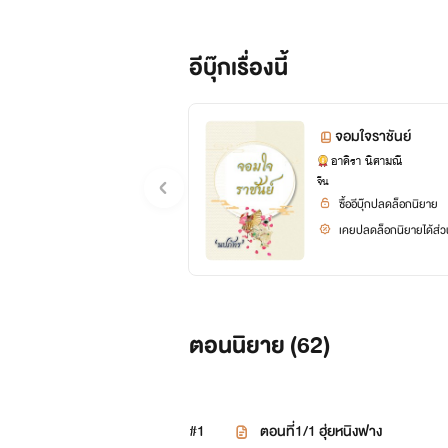
ซื่อเฟยเทียน ฮ่องเต้ที่มีสนมเยอะ
พิเศษ ตำแหน่งฮองเฮาก็ยังไม่ได้แต่ง
อีบุ๊กเรื่องนี้
รู้จักให้มากขึ้นจึงให้องครักษ์ตามสืบ 
ฮองเฮาของเขาให้ได้ แล้วเธอจะยอมไหม เป
จอมใจราชันย์
อาคิรา นิศามณี
จีน
ซื้ออีบุ๊กปลดล็อกนิยาย
เคยปลดล็อกนิยายได้ส่วน
ตอนนิยาย (
62
)
#1
ตอนที่1/1 ฮุ่ยหนิงฟาง