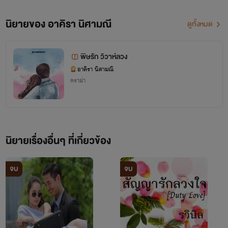
นิยายของ อาคิรา นิศามณี
ดูทั้งหมด
พิษรัก วิวาห์ลวง
อาคิรา นิศามณี
ดราม่า
นิยายเรื่องอื่นๆ ที่เกี่ยวข้อง
จบ
จบ