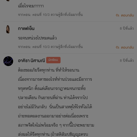
เมื่อไรจะมาาาาา
จากตอน: ตอนที่ 10/3 ความรู้สึกที่เพิ่มมากขึ้น
ตอบกลับ
กาแฟเย็น
8 ปีที่แล้ว
รอจนหน่วงไปหมดแล้ว
จากตอน: ตอนที่ 10/3 ความรู้สึกที่เพิ่มมากขึ้น
ตอบกลับ
อาคิรา นิศามณี
นักเขียน
8 ปีที่แล้ว
ต้องขออภัยรีดทุกท่าน ที่ทำให้รอนาน
เนื่องจากมารดาของไรท์ท่านป่วยและมีอาการ
ทรุดหนัก ตั้งแต่เดือนกรกฎาคมจนกระทั้ง
ปลายเดือน กันยายนที่ผ่าน ท่านได้จจากไป
อย่างไม่มีวันกลับ นั่นเป็นสาเหตุให้ไรท์ไม่ได้
ถ่ายทอดผลงานออกมาอย่างต่อเนื่องเพราะ
สภาพจิตใจไม่พร้อมจริง ๆ จากนี้ไปจะพยายาม
ส่งผลให้รีดทุกท่าน (ถ้าสติสัมปชัญญะครบ