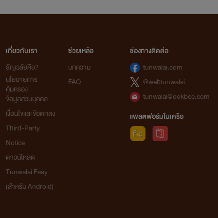
เกี่ยวกับเรา
ช่วยเหลือ
ช่องทางติดต่อ
ธัญวลัยคือ?
บทความ
tunwalai.com
นโยบายการ
FAQ
@webtunwalai
คุ้มครอง
tunwalai@ookbee.com
ข้อมูลส่วนบุคคล
เงื่อนไขและข้อตกลง
แพลตฟอร์มในเครือ
Third-Party
Notice
ดาวน์โหลด
Tunwalai Easy
(สำหรับ Android)