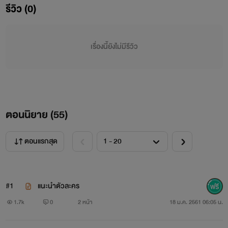
รีวิว (0)
เรื่องนี้ยังไม่มีรีวิว
เพราะเกมพนันที่เขาหลงพนันกับเพื่อนด้วยความคึกคะนอง
แต่เมื่อเขาได้สัมผัสและได้ครอบครองเธอตามปรารถนาแล้ว เขา
ตอนนิยาย (
55
)
กลับไม่อยากให้เป็นแค่เกมพนันเท่านั้น ทุกครั้งที่เธอทำเป็นไม่
ตอนแรกสุด
สนใจ และไม่แคร์เขากลับรู้สึกเจ็บแปล๊บในอกเสียอย่างนั้น หรือ
เขาจะพ่ายแพ้ต่อใจตนเองเสียแล้ว
#1
แนะนำตัวละคร
เธอพลาดท่าเสียทีให้เขาเพราะคิดว่าทุกสิ่งทุกอย่างที่เขาทำไป
1.7k
0
2 หน้า
18 ม.ค. 2561 06:05 น.
เพราะความรัก แต่เมื่อความจริงถูกเปิดเผย ว่าที่เขาทำกับเธอ