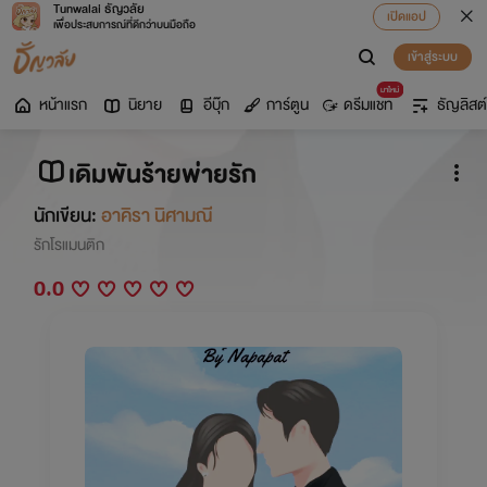
Tunwalai ธัญวลัย
เปิดแอป
เพื่อประสบการณ์ที่ดีกว่าบนมือถือ
เข้าสู่ระบบ
มาใหม่
หน้าแรก
นิยาย
อีบุ๊ก
การ์ตูน
ดรีมแชท
ธัญลิสต์
เดิมพันร้ายพ่ายรัก
นักเขียน:
อาคิรา นิศามณี
รักโรแมนติก
0.0