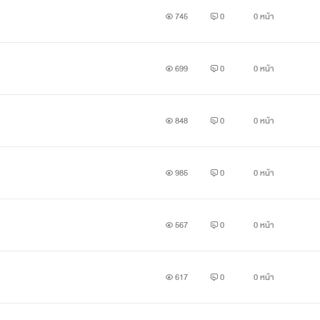
ฉันตอบ
745
0
0 หน้า
เสริม
699
0
0 หน้า
ีกอย่างพี่ชานนท์ก็มีแฟนแล้วด้วย ผู้ชายเจ้าชู้แบบนั้นกะทิไม่สนหรอ
ิกกับเบญญานานแล้วนะ” พี่เมฆาตอบฉันด้วยท่าทางที่จริงใจ
848
0
0 หน้า
จ้าชู้”
985
0
0 หน้า
ิ” ไอราชวนฉันไปเข้าห้องน้ำ
567
0
0 หน้า
617
0
0 หน้า