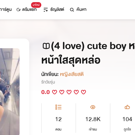
มาใหม่
การ์ตูน
ดรีมแชท
ธัญลิสต์
ค้นหา
(4 love) cute boy 
หน้าใสสุดหล่อ
นักเขียน:
หญิงเสียสติ
รักวัยรุ่น
0.0
12
12.8K
104
ตอน
เข้าชม
ถูกใจ