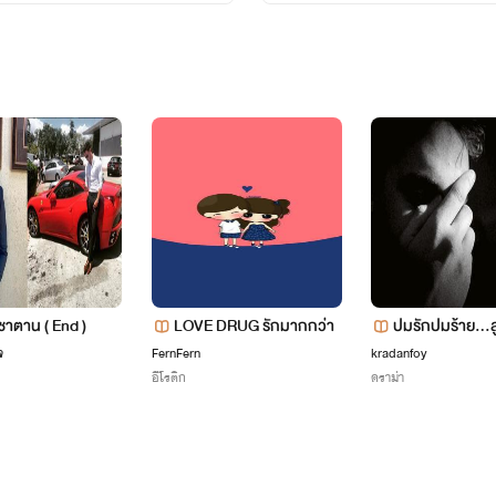
ใครจะไปอยากเจอคนเจ้าชู้ละ
กซาตาน ( End )
LOVE DRUG รักมากกว่า
ปมรักปมร้าย...ส
จยัยสุดที่รัก
จ
FernFern
kradanfoy
อีโรติก
ดราม่า