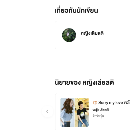
“ของหนูได้แล้ว 30 บาทจ้ะ” ป้าเขาพ
เกี่ยวกับนักเขียน
“ขอบคุณคะ” ฉันดูดน้ำอย่างสดชื่
“กรี๊ด!!!!!!!!!” แล้วก็มีผู้ชายคนห
หญิงเสียสติ
ฟ้าเข้มๆ ดูแล้วหล่อชะมัด แล้วมันใช่เว
“แมงมุมหายไปแล้ว^^” พี่ชานนท์พ
“คะ ขอบคุณคะ” ฉันรีบเดินไป
นิยายของ หญิงเสียสติ
“น้องกะทิ!!” พี่ชานนท์เรียกฉันหรอ
“พี่รู้จักหนูได้ไงคะ?”
Sorry my love ขอโ
หญิงเสียสติ
“ก็น้องเป็นเพื่อนของแฟนเพื่อนพี่ ท
รักวัยรุ่น
หรอยะ!