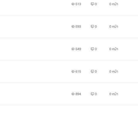
513
0
0 หน้า
างฉันอยากกินน้ำพอดี
ไปซื้อน้ำ เอาอะไรมั้ย?”
593
0
0 หน้า
549
0
0 หน้า
น้าไปซื้อน้ำที่โรงอาหาร
615
0
0 หน้า
้วคะ”
า สักพักก็มีผู้ชายเดินมายืนข้างๆฉัน
894
0
0 หน้า
ก้วครับ ”