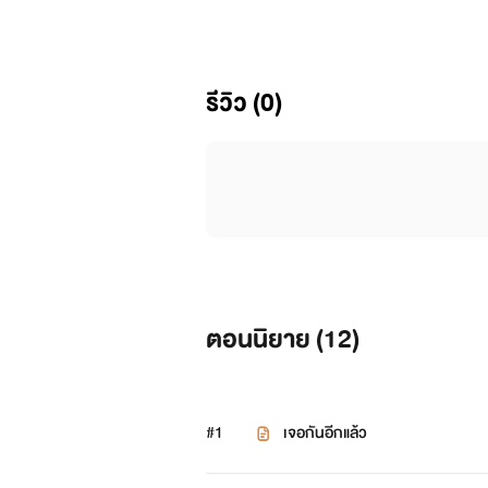
ตัวร้าย: พี่เบญญา
บทนำ
รีวิว (0)
“ตอนนี้เพื่อนของฉันก็มีแฟนไปแล้ว
งอ่อนๆ ผมสีน้ำตาลเข้มยาวถึงไหล่ ดูแล้วเ
“ไม่สนใจ เพื่อนพี่หรอ?” พี่โฟโต้ถ
“ใครอะพี่?” ฉันสงสัย
ตอนนิยาย (
12
)
“ก็ไอ้ชานนท์ไง หล่อใช้ได้นะกะทิ”
“สนสิ ^^” ยัยเมเปิ้ลยอก
#1
เจอกันอีกแล้ว
“ไม่ได้ถามเธอ” พี่เมฆาดีดหูยัยเมเป