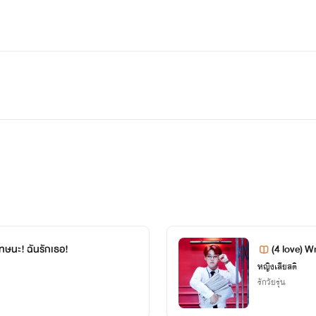
ูดพร้อมยื่นแก้วน้ำให้ฉัน
น ระหว่างทางเดินมีแมงมุมตัว 1 ตกลงมาเกาะแขนฉัน ฉันตกใจมากจึง
นึ่งวิ่งตรงมาทีฉัน พอดูใกล้แล้วนี้มันพี่ชานนท์นิ ดูใกล้หล่อสมคำล้ำลื
ลามาชม ผู้ชายมั้ยเนี้ย แมงมุมเกาะฉันอยู่นะ พี่ชานนท์ค่อยเอามือม
ูดกับฉัน
ทษนะ! ฉันรักเธอ!
(4 love) W
หญิงเสียสติ
ำไมพี่จะไม่รู้จัก เมฆากับโฟโต้เล่าเรื่องน้องให้ฟังบ่อยๆ น่ารักดีนะ^
รักวัยรุ่น