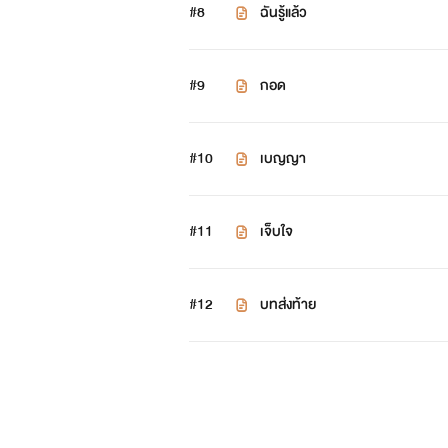
#8
ฉันรู้แล้ว
เรา 2 คนมุ่งหน้าไปห้องน้ำ ระหว่
#9
“ไอรา เข้าห้องน้ำก่อนเลยนะ กะทิจะ
กอด
“โอเค ไม่เอาอะไรอะ ขอบใจนะ”
#10
เบญญา
“งั้นเดี๋ยวกะทิมานะ” แล้วฉันก็มุ่งห
#11
เจ็บใจ
“ป้าคะ เอาน้ำสตอเบอร์รี่ปั่น 1 แก
“ได้จ้ะ รอสักครู่นะ” ฉันยืนรอป้าเข
#12
บทส่งท้าย
“ป้าครับ ผมเอาสตอเบอร์รี่ปั่น 1 แ
“รอสักครู่นะจ้ะ”