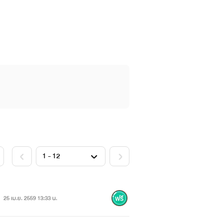
ต คิ้วได้รูปสวยงาม จมูกๆโด่งๆ ปากสีแด
25 เม.ย. 2559 13:33 น.