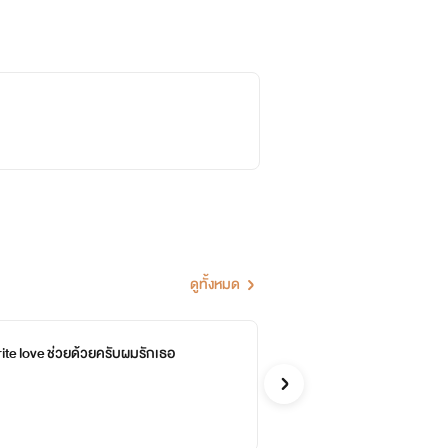
ทำให้แก้วน้ำตกลงพื้น
อ ผมสีดำสไลด์ คิ้วเข้ม จมูกโด่ง ดัดฟันสี
าปัดแมงมุงออก
ดูทั้งหมด
rite love ช่วยด้วยครับผมรักเธอ
(4 
หญิงเสี
^” คิดจะโปรยเสน่ห์ฉันหรอ ฉันไม่หวั่นไหว
รักวัยรุ่