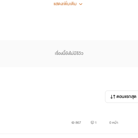
แสดงเพิ่มเติม
 2 คน เหลือฉันกับหงส์หยกที่ยังโสด” เสียงผู้หญิงหน้าตาน่ารัก ตาโ
ป็นผู้หญิงที่น่ารักใช้ได้
เรื่องนี้ยังไม่มีรีวิว
ามฉัน
 พี่เมฆาตอบ
ตอนแรกสุด
867
1
0 หน้า
ิ้ล