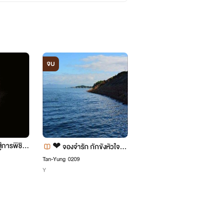
จบ
จบ
ู่การพิชิตใ
เล่ห์ลวงใจ
❤ จองจำรัก กักขังหัวใจ
จิรา.
Tan-Yung 0209
❤ [ป๋าวิน×พี่คีร์]_[YAOI] T
อีโรติก
Y
HE END