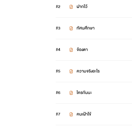
“ไม่สนอะพี่ ผู้ชายเจ้าชู้แบบนั้น” 
#2
ฝากไว้
“ฮ่าๆ แต่มันรักจริงนะ” พี่โฟโต้พูด
#3
ทัศนศึกษา
“ไม่คะ ไม่มีวันเป็นไปได้เด็ดขาด อ
#4
จ้องตา
“กะทิไม่รู้หรอ ว่าไอ้ชานนท์มันเล
“ยังไงหนูก็ไม่สนหรอก ไม่ชอบผู้ชายเ
#5
ความจริงอะไร
“กะทิ ไปส่งไอราเข้าห้องน้ำหน่อยส
#6
ใครกันนะ
“เดี๋ยวพี่ไปส่ง” พี่โฟโต้พูดกับไอรา
“ไม่เอา!!” ไอราตอบ
#7
คนเฝ้าไข้
“ได้สิ เดี๋ยวกะทิไปส่ง”