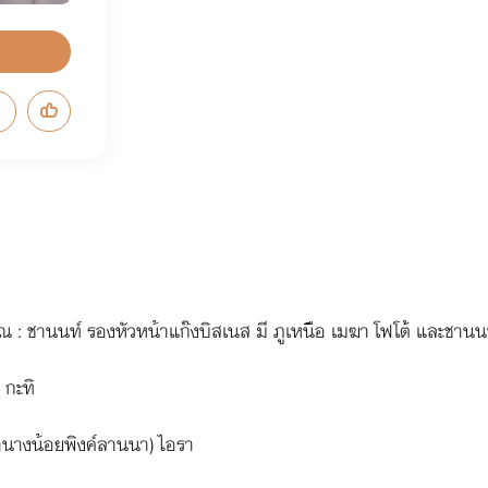
รณ : ชานนท์ รองหัวหน้าแก๊งบิสเนส มี ภูเหนือ เมฆา โฟโต้ และชานน
 กะทิ
้านางน้อยพิงค์ลานนา) ไอรา