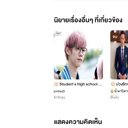
“คะ” แล้วฉันก็รีบเดินออกมา
นิยายเรื่องอื่นๆ ที่เกี่ยวข้อง
“น้องกะทิ!!”
จบ
“อะไรอีกละคะ??” ฉันเริ่มหงุดหงิด
“แล้วเจอกัน^^” ฉันรีบเดินออกมา 
Student's high school ผลิ
บ่วงรั
กล็อคใจยัยนักเรียนเเลกเปลี่
pinleuD
น้ำตาปีศา
รักวัยรุ่น
อีโรติก
ยน
แสดงความคิดเห็น