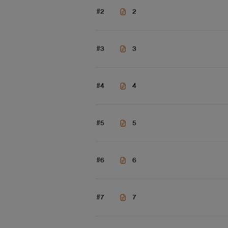
#2
2
#3
3
#4
4
#5
5
#6
6
#7
7