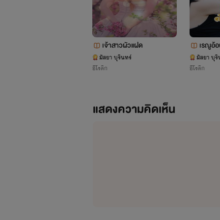
เจ้าสาวผัวแฝด
เรณูอ้อ
มัสยา บุรินทร์
มัสยา บุริ
อีโรติก
อีโรติก
แสดงความคิดเห็น