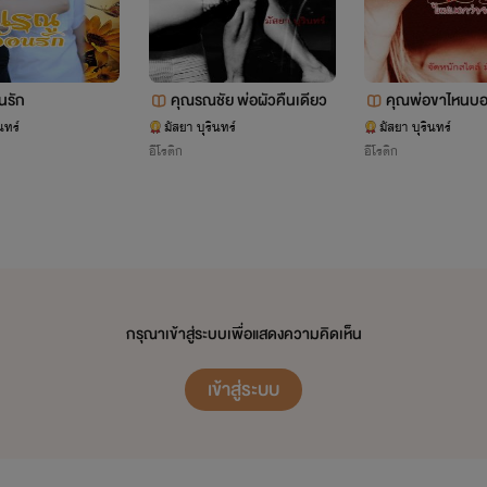
นรัก
คุณรณชัย พ่อผัวคืนเดียว
คุณพ่อขาไหนบอ
หนูทำเมีย
นทร์
มัสยา บุรินทร์
มัสยา บุรินทร์
อีโรติก
อีโรติก
กรุณาเข้าสู่ระบบเพื่อแสดงความคิดเห็น
เข้าสู่ระบบ