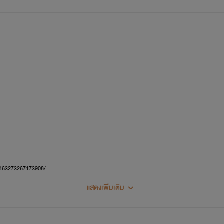
์-463273267173908/
แสดงเพิ่มเติม