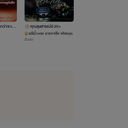
กว่าจะเอา
คุณลุงสายเปย์ 25+
ตั้งกล้องลองรัก
มณีน้ำเพชร มายดาร์ลิ่ง จรัสอรุณ
มัสยา บุรินทร์
อีโรติก
อีโรติก