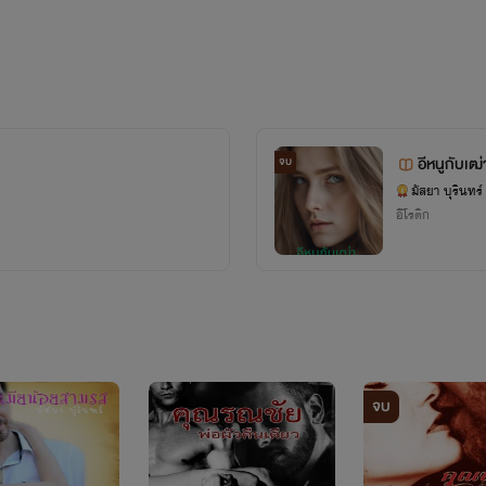
อีหนูกับเฒ่
จบ
มัสยา บุรินทร์
อีโรติก
จบ