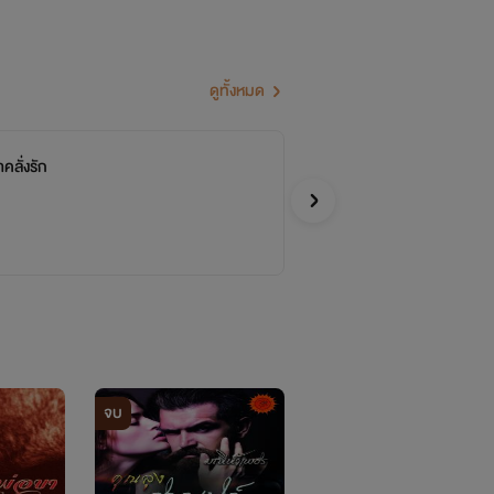
ดูทั้งหมด
าคลั่งรัก
พี
จบ
มัสย
อีโรติก
จบ
จบ