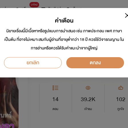
มาใหม่
การ์ตูน
ดรีมแชท
ธัญลิสต์
ค้นหา
คำเตือน
นิยายเรื่องนี้มีเนื้อหาหรือรูปแบบการนำเสนอ เช่น ภาพประกอบ เพศ ภาษา
สาวน้อยของคุณอา
เป็นต้น ที่อาจไม่เหมาะสมกับผู้อ่านที่อายุต่ำกว่า 18 ปี ควรใช้วิจารณญาน ใน
การอ่านหรือควรได้รับคำแนะนำจากผู้ใหญ่
นักเขียน:
มัสยา บุรินทร์
ยกเลิก
ตกลง
อีโรติก
0.0
14
39.2K
102
ตอน
เข้าชม
ถูกใจ