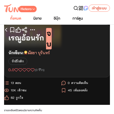
เข้าสู่ระบบ
Hetero
ทั้งหมด
นิยาย
อีบุ๊ก
การ์ตูน
จ
เริ่มอ่านตอนแรก
เรณูอ้อนรัก
บ
นักเขียน:
มัสยา บุรินทร์
รักอีโรติก
0.0
(
0
รีวิว)
13
ตอน
0
ความคิดเห็น
10K
เข้าชม
45
เพิ่มลงคลัง
82
ถูกใจ
รายละเอียด
รีวิว
ตอนนิยาย
ความคิดเห็น