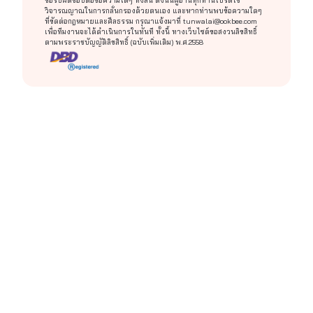
ขอรับผิดชอบต่อข้อความใดๆ ทั้งสิ้น ดังนั้นผู้อ่านทุกท่านโปรดใช้
วิจารณญาณในการกลั่นกรองด้วยตนเอง และหากท่านพบข้อความใดๆ
ที่ขัดต่อกฎหมายและศีลธรรม กรุณาแจ้งมาที่
tunwalai@ookbee.com
เพื่อทีมงานจะได้ดำเนินการในทันที ทั้งนี้ ทางเว็บไซต์ขอสงวนลิขสิทธิ์
ตามพระราชบัญญัติลิขสิทธิ์ (ฉบับเพิ่มเติม) พ.ศ.2558