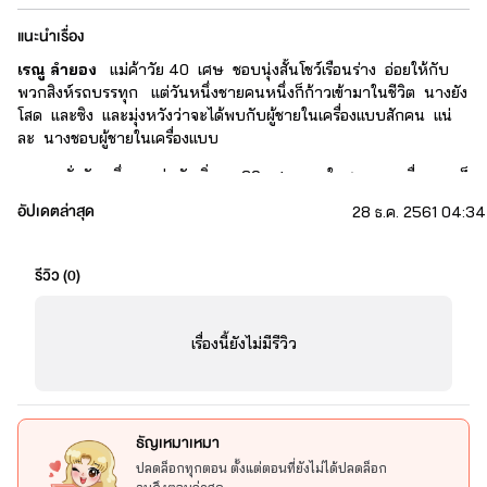
แนะนำเรื่อง
เรณู ลำยอง
แม่ค้าวัย 40 เศษ ชอบนุ่งสั้นโชว์เรือนร่าง อ่อยให้กับ
พวกสิงห์รถบรรทุก แต่วันหนึ่งชายคนหนึ่งก็ก้าวเข้ามาในชีวิต นางยัง
โสด และซิง และมุ่งหวังว่าจะได้พบกับผู้ชายในเครื่องแบบสักคน แน่
ละ นางชอบผู้ชายในเครื่องแบบ
จนกระทั่งวันหนึ่ง  หนุ่มวัยเพิ่งจะ 30 เศษ ๆ  ในชุดนอกเครื่องแบบก็
ก้าวเข้ามาในร้านส้มตำของนาง
อัปเดตล่าสุด
28 ธ.ค. 2561 04:34
ทุกอย่างสมหวังเรณู  แต่แล้ว...  มารู้ภายหลังว่า  นางจะมีสิทธิ์เป็นได้แค่
เมียน้อย    ได้...  เป็นได้  แต่นางจะเป็นเมียน้อยในแบบของนาง
รีวิว (
0
)
อย่ามาราวี  ไม่เกี่ยวข้องหรือยุ่งเกี่ยวกัน  ถ้ารังควานนาง  นางจะจัด
เรื่องนี้ยังไม่มีรีวิว
หนักสองเท่า!
ธัญเหมาเหมา
ปลดล็อกทุกตอน ตั้งแต่ตอนที่ยังไม่ได้ปลดล็อก