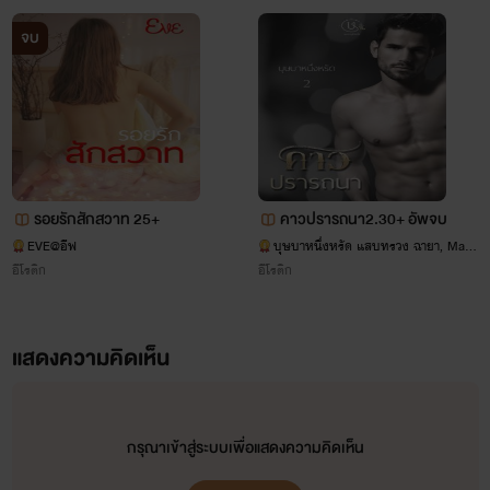
ในสมองซีกขวาก็เหยียบหัวสาวมั่นขึ้นมาเสนอหน้าพูดแทนวีนัส
จบ
“ต้องเลดี้เฟิร์สเท่านั้นหรือคะ” เควินยิ้มกว้าง เมื่อเปลวไฟแห่ง
ความหวังและอนาคตอันสดใสลุกโชติช่วงสว่างไสวขึ้นมา “ผมชื่อ
เควิน เบเน็ตตั้น อายุ 28ปี เป็นหลานชายของนายช่างหรั่งเจ้าของ
อู่ VJ Garage” เดี๋ยว! เขาไม่ใช่นายหลุยส์อย่างนั้นหรือ ? ผู้ชาย
คนนี้กำลังเล่นตลกกับเธออยู่ใช่ไหม ? วีนัสขมวดคิ้ว มีอะไร
รอยรักสักสวาท 25+
คาวปรารถนา2.30+ อัพจบ
รับรองหรือว่าสิ่งที่เขาบอกเธอนั้นมันเป็นคำโกหกพกลม ความ
EVE@อีฟ
บุษบาหนึ่งหรัด แสบทรวง ฉายา, Mag
nolia, Stylo romantique
อีโรติก
อีโรติก
หลากหลายทางอารมณ์รุมโจมตีหญิงสาว เธอพยายามค้นหา
ความปลิ้นปล้อนในแววตาซื่อสัตย์ของเขาอย่างสุดความสามารถ
หัวใจกระซิบรัก
แสดงความคิดเห็น
ทว่า... ไม่มีเลย “เชิญคุณสุภาพสตรีครับ” เขาผายมือสองข้าง
บุษบาหนึ่งหรัด
www.mebmarket.com
พร้อมกับยิ้มละลายหัวใจให้เธอ
“ตอนนี้เราสองคนเสมอกันแล้วนะนีน่า”เขาทำใ
เธอกลายเป็นบ้าใบ้ไปแล้ว! คริสเตียนลุกขึ้นถอ
กรุณาเข้าสู่ระบบเพื่อแสดงความคิดเห็น
ยีนส์ออกจากขายาวๆ ยืนอวดรูปร่างสูงโปร่งกว่
เมตรเก้าสิบที่อัดแน่นด้วยกล้ามเนื้อสวยงามใน