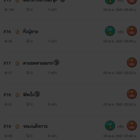
#15
sex on the road⚤🔞
หรือ
500
ขนาดพื้นที่ภายในซุปเปอร์คาร์ไม่เป็นอุปสรรคสำหรับหนุ่ม
194
0
7 หน้า
03 พ.ย. 2561 08:45 น.
สาวแต่อย่างใดเมื่อเควินตะกายข้ามฝั่งมาคร่อมบนตัวเธอเขารุก
เธอหนักและเรียกร้องเสียจนวีนัสสั่นไปทั้งตัวเธอเรียกชื่อเขาเพื่อ
#16
หิ้วผู้ชาย
หรือ
500
เตือนสติตัวเองทว่าไร้ประโยชน์ยิ่งทำตัวต่อต้านเขาก็ยิ่งรุกรานหนัก
96
0
7 หน้า
03 พ.ย. 2561 08:48 น.
ขึ้นเร่งเร้าร้อนแรงยิ่งขึ้นกระทั่งเสียงของเธอแหบหายและควบคุม
ตัวเองไม่ได้
#17
ตายอดตายอยาก🔞
500
57
0
7 หน้า
03 พ.ย. 2561 22:52 น.
#18
ฟิตปั๋ง🔞
500
51
0
8 หน้า
03 พ.ย. 2561 22:52 น.
วีนัส วรรณิศา อุดมสุข อายุ 22ปี
#19
จอมเผด็จการ
หรือ
500
69
0
8 หน้า
06 พ.ย. 2561 07:42 น.