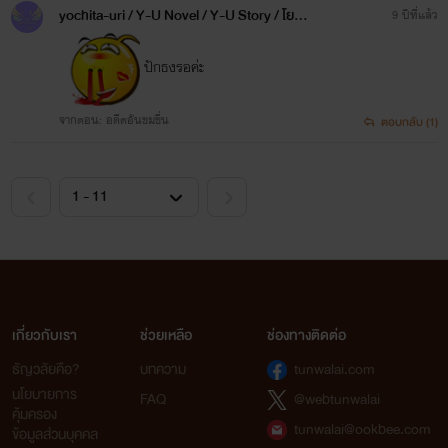
อะไรก็พูดตรงๆสิ! มัวแต่เกริ่นนำท้องเรื่องเป็น
yochita-uri / Y-U Novel / Y-U Story / โยชิตะ-ยูริ
9 ปีที่แล้ว
พระเอกลิเกไปได้” “เบาๆ ชมพู่! พี่เจ็บ!ตัวเล็กนิด
เดียวเอาเรี่ย...
ปักธงรอค่ะ
จากตอน: อดีตอันขมขื่น
ตอบกลับ (1)
คาวปรารถนา
Stylo Romantique
www.mebmarket.com
“ชอบรูปพวกนี้รึปล่าวลดาที่รัก ? คุณสวยมาก
เวลาโดนพวกผมเอาพร้อมๆ กันว่าไหม ?” อาวุ
นอนกึ่งนั่งพิงหัวเตียงเปลือยร่างกายแข็งแกร่งแล
ทรง...
สาปพิศวาส ตอน:รักแรก
เกี่ยวกับเรา
ช่วยเหลือ
ช่องทางติดต่อ
Stylo Romantique
ธัญวลัยคือ?
บทความ
tunwalai.com
www.mebmarket.com
อาการของฉันมันคงจะน่าขันนัก จนคุณบอมบ์
นโยบายการ
FAQ
@webtunwalai
ต้องอมยิ้มแล้วหัวเราะออกมาเบาๆ ก่อนจะเข้า
คุ้มครอง
tunwalai@ookbee.com
ประชิดตัวฉันและก้มลงมากระซิบข้างหูเสียงต่ำ
ข้อมูลส่วนบุคคล