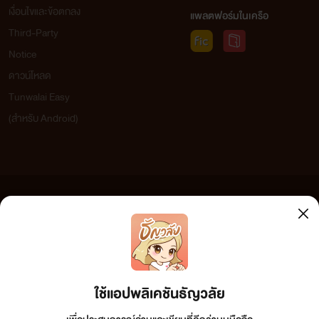
อย่างคนมีอารมณ์กระสันเต็มพิ...
เงื่อนไขและข้อตกลง
แพลตฟอร์มในเครือ
Third-Party
Notice
เรือนสวนกุหลาบ
ดาวน์โหลด
stylo Romantique
www.mebmarket.com
Tunwalai Easy
“อาาห์...” ท่านทูตหนุ่มส่งเสียงครางลึกในลำคอ
(สำหรับ Android)
อย่างพึงพอใจ ถอดถอนท่อนสวาทใหญ่โตออก
จากซอกเสน่หาฉ่ำหวานจนเกือบสุดแล้ว บดอัด
บั้นท้ายกระทั้นกระแทกเข้าหานุ่ม...
เกาะสวาทหาดหฤหรรษ์ (ปรับปรุง)
ข้อความที่ท่านได้อ่านจากเว็บไซต์นี้เกิดจากการเขียนโดยสาธารณชนและเผยแพร่โดยอัตโนมัติ ผู้ดูแล
Stylo Romantique
เว็บไซต์แห่งนี้ไม่ได้เห็นด้วยและไม่ขอรับผิดชอบต่อข้อความใดๆ ทั้งสิ้น ดังนั้นผู้อ่านทุกท่านโปรดใช้
www.mebmarket.com
วิจารณญาณในการกลั่นกรองด้วยตนเอง และหากท่านพบข้อความใดๆ ที่ขัดต่อกฎหมายและศีลธรรม
ไวน์แดงรสเริศแก้วนั้น น่าสงสัยว่ามันต้องมาจา
กรุณาแจ้งมาที่ tunwalai@ookbee.com เพื่อทีมงานจะได้ดำเนินการในทันที ทั้งนี้ ทางเว็บไซต์ขอสงวน
ขวดเดียวกับที่ใช้วางยาปลุกกำหนัดมาร์ค ให้เข
ลิขสิทธิ์ตามพระราชบัญญัติลิขสิทธิ์ (ฉบับเพิ่มเติม) พ.ศ.2558
กลายร่างเทพบุตรเป็นช้างตกมัน ฟาดฟันงวงงาส
ใช้แอปพลิเคชันธัญวลัย
อลังการใส่ดอกลิลลี...