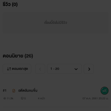
รีวิว (0)
เรื่องนี้ยังไม่มีรีวิว
ตอนนิยาย (
26
)
ตอนแรกสุด
“ผมต้องทุ่มเทสักแค่ไหนคุณถึงจะยอมเชื่อใจ”
#1
อดีตอันขมขื่น
ชายหนุ่มขยับมานั่งบนเบาะคอนโซลกลางที่คั่นกลางระหว่าง
11.9k
5
4 หน้า
07 ต.ค. 2561 20:22 น.
ทั้งคู่เขาโน้มตัวคร่อมเธอพร้อมกับเบาะไฟฟ้าที่เอนต่ำลง