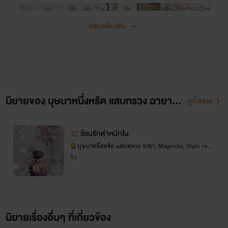
รอคอย เธอกลบเกลื่อนอาการวุ่นวายใจอย่างแยบยลด้วยการหยิบ
แสดงเพิ่มเติม
แก้วกาแฟขึ้นมาจิบ ทำราวกับว่าโลกใบนี้ไม่มีสิ่งใดสำคัญมากไป
กว่าการทานอาหารเช้า“คุณไม่รู้สึกเลยหรือว่าระหว่างเราไม่ใช่แค่
one-night แต่มันเป็น whole life” คำอธิบายของเขาส่งผลต่อ
หัวใจเธอที่พองโตขึ้นมาเหมือนถูกเป่าด้วยเครื่องปั๊มลมไฟฟ้า ทว่า
นิยายของ บุษบาหนึ่งหรัด แสบทรวง ฉายา, Magnolia, Stylo romantique
ดูทั้งหมด
ส้นสูงรองเท้าของสาวมั่นผู้มีอำนาจควบคุมการทำงานสมองซีก
ซ้ายได้กระทืบมันเป็นรูโหว่และเหี่ยวแฟบลงอย่างรวดเร็วแล้ว
ร้อนรักตำหนักใน
หล่อนก็ประกาศก้องว่า... เธอชนะแล้ววีนัส เธอทำให้เขาคลั่งรัก
บุษบาหนึ่งหรัด แสบทรวง ฉายา, Magnolia, Stylo rom
antique
อย่างหน้ามืดตามัวแบบที่ไม่ต้องเสียเวล่ำเวลาอะไรมากมายด้วย
จีน
ซ้ำ เธอสามารถหัวเราะใส่หน้าเขาและสลัดเขาทิ้งไปอย่างไม่ใยดีได้
แล้ว เพราะยังมีนิลเนตรกับนายบอยแฟนหนุ่มสารเลวที่เธอต้อง
ชำระแค้นเป็นรายต่อไป แต่แล้ว... ยัยเด็กซาลาเปาที่หลบมุมอยู่
นิยายเรื่องอื่นๆ ที่เกี่ยวข้อง