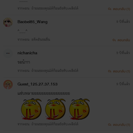
www.mebmarket.com
หลากหลายทางอารมณ์รุมโจมตีหญิงสาว เธอพยายามค้นหา
จากตอน: ถ้าอมของคุณได้ก็อมถังดับเพลิงได้
ตอบกลับ (1)
“ผมขอสั่งให้...!” นีโน่มองสามสาวแล้วทำท่ายิ้
เยื้อนแบบมีเลศนัย ก่อนจะเอ่ยประโยคต่อมาด้
ความปลิ้นปล้อนในแววตาซื่อสัตย์ของเขาอย่างสุดความสามารถ
Baobei85_Wang
น้ำเสียงกระเส่านิดๆ “ให้ทุกคนสวิงกิ้งกัน” พูดจ
9 ปีที่แล้ว
ทำท่าผายมื...
ทว่า... ไม่มีเลย “เชิญคุณสุภาพสตรีครับ” เขาผายมือสองข้าง
^___^
จากตอน: อดีตอันขมขื่น
พร้อมกับยิ้มละลายหัวใจให้เธอ
ตอบกลับ
นายช่างข้างบ้าน (ปรับปรุง)
nichanicha
9 ปีที่แล้ว
Stylo Romantique
รอน้าาา
www.mebmarket.com
ชมพู่ถึงกับทรุดฮวบ ร่างบางนั่งกองลงกับพื้น
จากตอน: ถ้าอมของคุณได้ก็อมถังดับเพลิงได้
ตอบกลับ (1)
กระเบื้องในห้องนอนเปิดแอร์เย็นฉ่ำ ตอนนี้ขาทั้
สองข้างระทดระทวยไร้เรี่ยวแรงจะยืนได้ไหว
Guest_125.27.37.153
9 ปีที่แล้ว
ภาพน้องชายของหรั่งโจนจ...
แซ่บหลายยยยยยยยยยยยยยยย
เสน่หาซากุระ
Stylo Romantique
www.mebmarket.com
จากตอน: ถ้าอมของคุณได้ก็อมถังดับเพลิงได้
ตอบกลับ (1)
“นี่แหน่ะๆๆ...ว่าชมพู่คิดหื่นใช่ไหม! อยากบอก