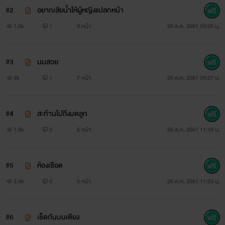
#2
อยากเสียน้ำให้ผู้หญิงแปลกหน้า
วีนัสทำตาโตเมื่อตกอยู่ในความเสี่ยงและสุ้มเสียงของเธอไม่
1.6k
1
9 หน้า
26 ต.ค. 2561 09:26 น.
มั่นคงจนน่าเจ็บใจ
“อยากให้เชื่อใจเพราะจะได้เอาเปรียบฉันล่ะสิ”
#3
นมสวย
2k
1
7 หน้า
26 ต.ค. 2561 09:27 น.
“เปลี่ยนเป็นคุณเอาเปรียบผมแทนก็ได้ถ้ามันทำให้คุณรู้สึกดี
ขึ้น” โทนเสียงของเขาทุ้มต่ำด้วยอารมณ์พิศวาส
#4
สะท้านไปถึงมดลูก
“คุณนี่มันหน้าด้านหน้าทนจริงๆ ” วีนัสพยายามลุกนั่งและ
1.9k
0
6 หน้า
26 ต.ค. 2561 11:18 น.
ผลักอกเขาออกห่างทว่าเควินตัวหนักแถมแข็งแรงอย่างกับหมีเขา
ไม่ขยับเขยื้อนแม้แต่น้อย
#5
ห้องเชือด
2.4k
0
5 หน้า
26 ต.ค. 2561 11:23 น.
“อย่างอื่นก็ทนนะคุณรู้ดี”
เควินยิ้มเจ้าเล่ห์สายตากระเซ้าเย้าแย่เคลื่อนมาจับที่กลีบปาก
#6
เช็ดกันบนเตียง