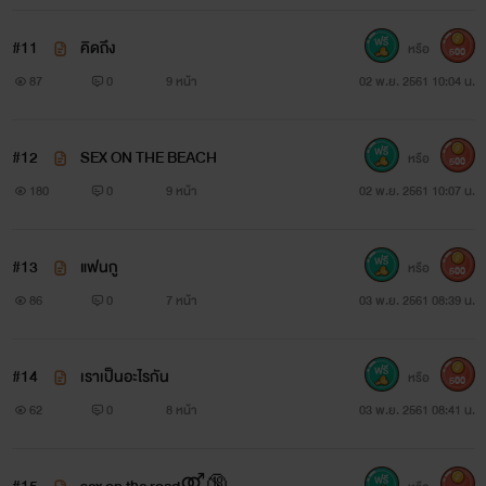
ในของหญิงสาวออก
#11
คิดถึง
หรือ
500
“อย่าค่ะ” วีนัสกระซิบไม่ลืมว่าเธอกับเขากำลังอยู่ถนนสาย
87
0
9 หน้า
02 พ.ย. 2561 10:04 น.
เปลี่ยวซึ่งอาจมีใครสักคนผ่านมาเห็น
ทว่าเขาไม่สนใจคำทักท้วงของเธอ “ให้ผมหยุดหายใจยังดีเสีย
#12
SEX ON THE BEACH
หรือ
500
กว่าหยุดทำแบบนี้กับคุณ”
180
0
9 หน้า
02 พ.ย. 2561 10:07 น.
ผ้าทรงสามเหลี่ยมชิ้นน้อยถูกเควินใช้ความชำนาญเฉพาะตัว
#13
แฟนกู
หรือ
500
กำจัดอย่างง่ายดายวีนัสรู้สึกถึงความปรารถนาที่เต้นเร่าอยู่ใต้
86
0
7 หน้า
03 พ.ย. 2561 08:39 น.
ฝ่ามือของเขาเธอสะดุ้งเมื่อนิ้วร้ายรุกรานเข้าสู่เขตหวงห้ามอารมณ์
ส่วนลึกถูกเขากระตุ้นจนตื่นเพริดเธอหมดสิ้นเรี่ยวแรงจะทัดทาน
#14
เราเป็นอะไรกัน
หรือ
500
การกระทำอุกอาจของเขา
62
0
8 หน้า
03 พ.ย. 2561 08:41 น.