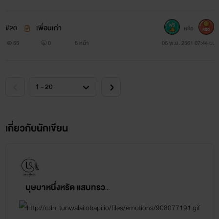
#20
เพื่อนเก่า
หรือ
500
55
0
8 หน้า
06 พ.ย. 2561 07:44 น.
SEX ON THE ROAD
เกี่ยวกับนักเขียน
บุษบาหนึ่งหรัด
www.mebmarket.com
บุษบาหนึ่งหรัด แสบทรวง ฉายา, Magnolia, Stylo romantique
“ทำไมถึงอยากรู้จักฉันคะ” เธอถามอย่างระแวดระวัง “เพราะ
ผมอยากรู้ทุกอย่างเกี่ยวกับคุณ” วีนัสเสหลบสายตาคาดหวังและ