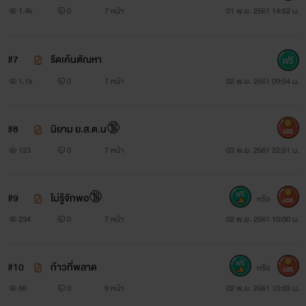
น่าจูบของวีนัส
1.4k
0
7 หน้า
01 พ.ย. 2561 14:52 น.
แรงผลักไสที่หยุดชะงักและความหวั่นไหวที่เธอแสดงออกทาง
#7
รีดเค้นตัณหา
สีหน้าทำให้อารมณ์ขันของเขาเลือนหายไปเหมือนหมอกควันที่
1.1k
0
7 หน้า
02 พ.ย. 2561 09:54 น.
เผชิญความร้อน
ชายหนุ่มโน้มใบหน้าลงไปใกล้หญิงสาวแล้วบดขยี้ริมฝีปาก
#8
นิยาม ย.ส.ต.น🔞
500
ของเขากับกลีบปากอิ่มนุ่มอย่างโหยหาเร่าร้อนเขาจูบเธอเนิ่นนาน
123
0
7 หน้า
03 พ.ย. 2561 22:51 น.
และเรียกร้องรุนแรงขึ้นลมหายใจอุ่นเป่ารดแก้มเธอ
#9
ไม่รู้จักพอ🔞
หรือ
500
เควินครางอย่างพึงพอใจเมื่อฝ่ามือเรียวที่วางอยู่บนแผ่นอก
234
0
7 หน้า
02 พ.ย. 2561 10:00 น.
กว้างเลื่อนขึ้นมาโอบกอดรอบต้นคอหนาและวีนัสเอียงหน้าเข้าหา
ปากของเขาเขาสัมผัสเธอด้วยความปรารถนาที่อัดอั้นมาตลอดทั้ง
#10
ก้าวที่พลาด
หรือ
500
วันมือซุกซนเลิกกระโปรงเธอขึ้นสอดเข้าใต้ร่มผ้าและดึงกางเกงชั้น
86
0
9 หน้า
02 พ.ย. 2561 10:03 น.