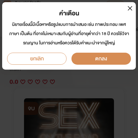
Tunwalai ธัญวลัย
เปิดแอป
เพื่อประสบการณ์ที่ดีกว่าบนมือถือ
คำเตือน
เข้าสู่ระบบ
นิยายเรื่องนี้มีเนื้อหาหรือรูปแบบการนำเสนอ เช่น ภาพประกอบ เพศ
มาใหม่
หน้าแรก
นิยาย
อีบุ๊ก
การ์ตูน
ดรีมแชท
ธัญลิสต์
ภาษา เป็นต้น ที่อาจไม่เหมาะสมกับผู้อ่านที่อายุต่ำกว่า 18 ปี ควรใช้วิจา
รณญาน ในการอ่านหรือควรได้รับคำแนะนำจากผู้ใหญ่
Sex on the road 30+
ยกเลิก
ตกลง
นักเขียน:
บุษบาหนึ่งหรัด แสบทรวง ฉายา, Magnolia, Stylo r
omantique
อีโรติก
0.0
จบ