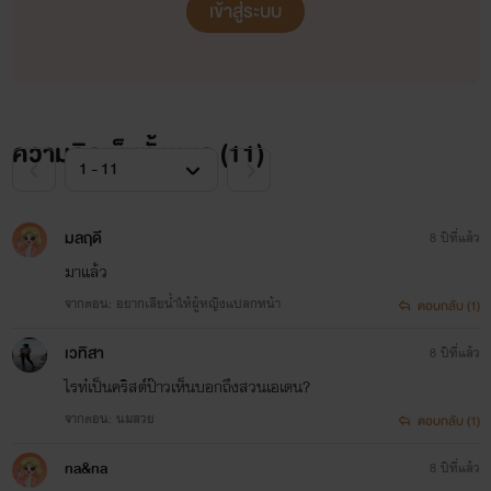
เข้าสู่ระบบ
แบบผู้ชาย ทั้งเนื้อทั้งตัวมีแค่บ็อกเซอร์แบรนด์ดังท
SEX ON THE ROAD
เขาเป็นนายแบบ นีน่าอยากจะกลับไปที่ผับแล้ว
ยืมไมค์ของนักร้องประกาศให้สาวๆ ที่ยังเมาหัว
บุษบาหนึ่งหรัด
น้ำได้รู้อย่างทั่วกันว่าคริสเตียนที่สวมแต่บ็อกเซ
ตัวจริงฮ๊อตกว่าในนิตยสารล้านเท่า ตรงนั้นของ
www.mebmarket.com
เขาก็ตุงโด่งและโค้งตัวนูนกระแทกลูกตามากกว
ความคิดเห็นทั้งหมด (
11
)
ภาพถ่ายเยอะเลยด้วย!นีน่าคิดว่าตอนนี้ตาของ
เธอคงสว่างจ้ายิ่งกว่าตะเกียงเจ้าพายุเสียอีก แล
“ทำไมถึงอยากรู้จักฉันคะ” เธอถามอย่างระแวดระวัง “เพราะ
คริสเตียนก็คือแมลงเม่าที่กำลังคลานเข่าเข้ามา
ผมอยากรู้ทุกอย่างเกี่ยวกับคุณ” วีนัสเสหลบสายตาคาดหวังและ
หาผู้หญิงที่นอนตัวแข็งทื่อเป็นท่อนไม้รอเขาอยู่
มลฤดี
8 ปีที่แล้ว
อย่างช้าๆ ท่วงท่าของเขามันเซ็กซี่เร้าใจเหลือเก
รอคอย เธอกลบเกลื่อนอาการวุ่นวายใจอย่างแยบยลด้วยการหยิบ
นีน่าไม่รู้ว่าคริสเตียนทำแบบนั้นได้ยังไง เสน่ห์
มาแล้ว
ร้อนแรงของเขาทำให้เธอรู้สึกเงอะงะ เขินอาย
แก้วกาแฟขึ้นมาจิบ ทำราวกับว่าโลกใบนี้ไม่มีสิ่งใดสำคัญมากไป
จากตอน: อยากเสียน้ำให้ผู้หญิงแปลกหน้า
ตอบกลับ (1)
ประหม่าที่จะสัมผัสแตะต้องคริสเตียนที่เกือบ
เปลือยเปล่า‘เปลือยเปล่า!’ สมองของนีน่าเริ่ม
กว่าการทานอาหารเช้า“คุณไม่รู้สึกเลยหรือว่าระหว่างเราไม่ใช่แค่
เวทิสา
8 ปีที่แล้ว
ประมวลผลคำคำนี้อย่างรวดเร็วทันใจ! มันยังสร
one-night แต่มันเป็น whole life” คำอธิบายของเขาส่งผลต่อ
เหตุการณ์ล่วงหน้าให้เธอแบบคร่าวๆ ด้วยว่า หล
ไรท๋เป็นคริสต์ป๊าวเห็นบอกถึงสวนเอเดน?
จากการทำตัวให้เปลือยเปล่า คริสเตียนจะทำให้
หัวใจเธอที่พองโตขึ้นมาเหมือนถูกเป่าด้วยเครื่องปั๊มลมไฟฟ้า ทว่า
จากตอน: นมสวย
ตอบกลับ (1)
เธอเป็นของเขาโดยสมบูรณ์!
ส้นสูงรองเท้าของสาวมั่นผู้มีอำนาจควบคุมการทำงานสมองซีก
na&na
8 ปีที่แล้ว