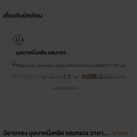
ยินดีต้อนรับเพื่อนนักอ่านเข้าสู่โลกแห่งความรักอีโรติกดุเด็ด
เกี่ยวกับนักเขียน
รัญจวนใจที่จะขับกล่อมปลอบประโลมให้สรรพางค์กายของท่าน
รวดร้าวผะผ่าวไปด้วยความระทึกขวัญสะท้านอารมณ์ ‘ซีรี่ส์ชุด
ผู้ชายพันธุ์ดิบ' ประกอบด้วยนิยายอีโรติกโรมานซ์สุดเผ็ดร้อน 2
เรื่อง ได้แก่
บุษบาหนึ่งหรัด แสบทรวง ฉายา, Magnolia, Stylo romantique
นายหัวกระหายรัก ประพันธ์โดย ญาตา, และ
ขโมยหัวใจมาเฟียพันธุ์ดิบ ประพันธ์โดย บุษบาหนึ่งหรัด
แสดงเพิ่มเติม
ทุกตัวละครที่เริงร่าลวดลายในซีรี่ส์ผู้ชายพันธุ์ดิบได้ผ่านการอ
อดิชั่นคัดสรรค์อย่างเข้มงวดจากสองผู้กำกับสาวสวยแสนอัจฉริยะ
แล้ว โปรดจงวางใจเชื่อเถิดว่าพวกเขาจะแสดงได้อย่างสมบทบาท
สุดความสามารถและคุ้มค่ากับสนนราคาค่าจ้างหลักล้านล้านดอล
นิยายของ บุษบาหนึ่งหรัด แสบทรวง ฉายา, Magnolia, Stylo romantique
ดูทั้งหมด