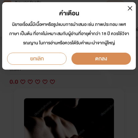
Tunwalai ธัญวลัย
เปิดแอป
เพื่อประสบการณ์ที่ดีกว่าบนมือถือ
คำเตือน
เข้าสู่ระบบ
นิยายเรื่องนี้มีเนื้อหาหรือรูปแบบการนำเสนอ เช่น ภาพประกอบ เพศ
มาใหม่
หน้าแรก
นิยาย
อีบุ๊ก
การ์ตูน
ดรีมแชท
ธัญลิสต์
ภาษา เป็นต้น ที่อาจไม่เหมาะสมกับผู้อ่านที่อายุต่ำกว่า 18 ปี ควรใช้วิจา
รณญาน ในการอ่านหรือควรได้รับคำแนะนำจากผู้ใหญ่
ขโมยหัวใจมาเฟียพันธุ์ดิบ
ยกเลิก
ตกลง
นักเขียน:
บุษบาหนึ่งหรัด แสบทรวง ฉายา, Magnolia, Stylo r
omantique
อีโรติก
0.0