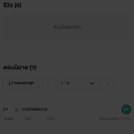
เพ้อฝันของชายหนุ่ม นังวายร้ายสิบแปดมงกุฏที่ผู้ชายกระเป๋าหนัก
รีวิว (0)
ยอมจ่ายให้เธอแบบหมดเนื้อหมดตัวเพื่อแลกกับความรื่นรมย์ทาง
สายตาเพียงชั่วครู่ชั่วยาม
เรื่องนี้ยังไม่มีรีวิว
เมื่อนางแมวสาวสวยพลาดพลั้งก้าวเข้ามาในเขตพื้นที่
หวงแหนของมาเฟียจอมโหด เธอจึงไม่ต่างจากเนื้อสดที่อยู่ใต้จมูก
เสือร้ายกลัดมันซึ่งกำลังหิวโซ
ตอนนิยาย (
9
)
ตอนแรกสุด
#1
ภารกิจพิศวาส
460
0
3 หน้า
23 ก.ค. 2563 11:17 น.