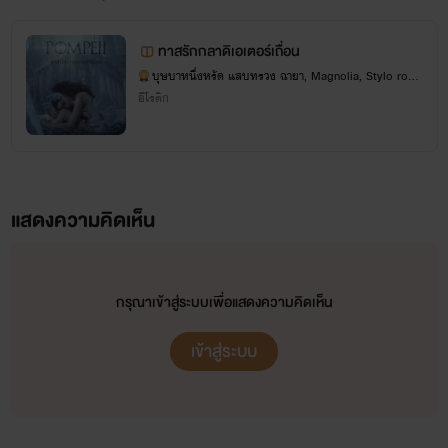
ร้าร์ไทย
ทาสรักกลาดิเอเตอร์เถื่อน
แต่กระนั้นบุษบาหนึ่งหรัดก็คาดหวังสูงเหลือเกินว่า ท่านจะถูก
บุษบาหนึ่งหรัด แสบทรวง ฉายา, Magnolia, Stylo rom
อกถูกใจทุกตัวอักษรของบทบรรยายอันตื่นเร้าเขย่าขวัญโดยการ
antique
อีโรติก
ทุ่มจินตนาการสร้างอันมหาศาล แม้ว่าความอลังการของแต่ละ
ฉากตอนในเนื้อเรื่องไม่เคยเกิดขึ้นในประวัติกาลใดบนโลกใบนี้
แสดงความคิดเห็น
รังสรรค์จากใจ... บุษบาหนึ่งหรัด
***อยากอ่านนิยายแนวไหนแนะนำกันมาได้นะคะ^^
กรุณาเข้าสู่ระบบเพื่อแสดงความคิดเห็น
ขออนุญาตฝากอีบุ๊กเรื่องล่าสุดของบุษบาหนึ่งหรัดด้วยค่ะ
เข้าสู่ระบบ