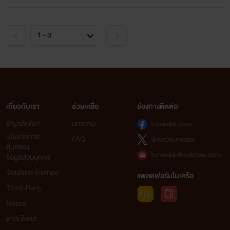
อย่างช้าๆ ท่วงท่าของเขามันเซ็กซี่เร้าใจเหลือเก
นีน่าไม่รู้ว่าคริสเตียนทำแบบนั้นได้ยังไง เสน่ห์
ร้อนแรงของเขาทำให้เธอรู้สึกเงอะงะ เขินอาย
ประหม่าที่จะสัมผัสแตะต้องคริสเตียนที่เกือบ
เปลือยเปล่า‘เปลือยเปล่า!’ สมองของนีน่าเริ่ม
ประมวลผลคำคำนี้อย่างรวดเร็วทันใจ! มันยังสร
เหตุการณ์ล่วงหน้าให้เธอแบบคร่าวๆ ด้วยว่า หล
จากการทำตัวให้เปลือยเปล่า คริสเตียนจะทำให้
เธอเป็นของเขาโดยสมบูรณ์!
เกี่ยวกับเรา
ช่วยเหลือ
ช่องทางติดต่อ
ระเริงสวาท
ธัญวลัยคือ?
บทความ
tunwalai.com
Stylo Romantique
นโยบายการ
FAQ
@webtunwalai
www.mebmarket.com
คุ้มครอง
tunwalai@ookbee.com
“คุณริคจะทำเหมือนเมื่อคืนนี้เหรอคะ?”“ฉัน
ข้อมูลส่วนบุคคล
ทำได้หลายท่านะ”คำตอบของริคทำเอาคนฟัง
เงื่อนไขและข้อตกลง
แพลตฟอร์มในเครือ
หน้าร้อนวูบวาบ รู้สึกเสียวขึ้นมาทั้งที่เขายังไม่ท
ได้ทำอะไร“ใบตองไม่ได้กินยาคุมกำเนิด อาจจ
Third-Party
ท้องได้นะคะ”คิดอะไรไม่ออกเลยบอกเขาไปแ
Notice
นั้น“เธอท้องก็ดีเหมือนกัน ฉันอยากมีลูก..นะ
ดาวน์โหลด
ใบตองนะ”สุดจะทัดทานคนกระหายรัก เธอเองก
สุขไม่ใช่น้อยตอนที่โดนเขาล่วงล้ำ“คุณริคสัญ