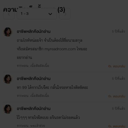
ความคิดเห็นทั้งหมด (
3
)
หัวใจกระซิบรัก
อาชีพหลักคือนักอ่าน
5 ปีที่แล้ว
บุษบาหนึ่งหรัด
ถามไรท์หน่อยจ้า จำเป็นต้องใช้ชื่อนามสกุล
www.mebmarket.com
“ตอนนี้เราสองคนเสมอกันแล้วนะนีน่า”เขาทำใ
จริงสมัครสมาชิก myreadroom.com ไหมอะ
เธอกลายเป็นบ้าใบ้ไปแล้ว! คริสเตียนลุกขึ้นถอ
อยากอ่าน
ยีนส์ออกจากขายาวๆ ยืนอวดรูปร่างสูงโปร่งกว่
จากตอน: เนื้อสัมผัสเนื้อ
เมตรเก้าสิบที่อัดแน่นด้วยกล้ามเนื้อสวยงามใน
ตอบกลับ
แบบผู้ชาย ทั้งเนื้อทั้งตัวมีแค่บ็อกเซอร์แบรนด์ดังท
เขาเป็นนายแบบ นีน่าอยากจะกลับไปที่ผับแล้ว
อาชีพหลักคือนักอ่าน
5 ปีที่แล้ว
ยืมไมค์ของนักร้องประกาศให้สาวๆ ที่ยังเมาหัว
หา 99 ได้จากเว็บรึคะ กลั้นใจรอหายใจติดขัดอะ
น้ำได้รู้อย่างทั่วกันว่าคริสเตียนที่สวมแต่บ็อกเซ
จากตอน: เนื้อสัมผัสเนื้อ
ตัวจริงฮ๊อตกว่าในนิตยสารล้านเท่า ตรงนั้นของ
ตอบกลับ
เขาก็ตุงโด่งและโค้งตัวนูนกระแทกลูกตามากกว
ภาพถ่ายเยอะเลยด้วย!นีน่าคิดว่าตอนนี้ตาของ
อาชีพหลักคือนักอ่าน
5 ปีที่แล้ว
เธอคงสว่างจ้ายิ่งกว่าตะเกียงเจ้าพายุเสียอีก แล
โว้ๆๆๆ หายใจฝืดเบย อรินรดาไม่รอดแล้ว
คริสเตียนก็คือแมลงเม่าที่กำลังคลานเข่าเข้ามา
จากตอน: พระเจ้าช่วย
หาผู้หญิงที่นอนตัวแข็งทื่อเป็นท่อนไม้รอเขาอยู่
ตอบกลับ