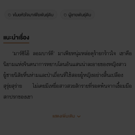
ขโมยหัวใจมาเฟียพันธุ์ดิบ
ผู้ชายพันธุ์ดิบ
แนะนำเรื่อง
‘มาร์ซิโอ้ ลอมบาร์ดี’ มาเฟียหนุ่มหล่อดุร้ายกร้าวใจ เขาคือ
นิยามแห่งจินตนาการหยาบโลนอันแสนน่าละอายของหญิงสาว
ผู้ชายนิสัยหื่นห่ามและป่าเถื่อนที่ใช้สอยผู้หญิงอย่างสิ้นเปลือง
สุรุ่ยสุร่าย ไม่เคยมีเหยื่อสาวสวยสักรายที่รอดพ้นจากเงื้อมมือ
สกปรกของเขา
และมาร์ซิโอ้มาดหมายเธอ...
แสดงเพิ่มเติม
‘อลินดา โรมาโน’ นางแมวสาวสวยทรงเสน่ห์ เธอคือความ