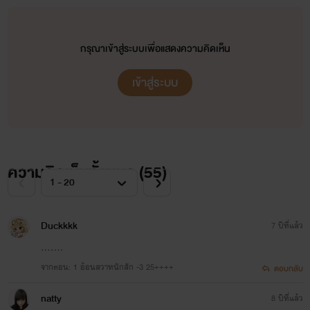
เพื่อเป็นของขวัญวันเกิดให้ตัวเองเธอเลือกสักบริเวณเนินอกเป็น
ชื่อภาษาอังกฤษของตัวเอง โดยคิดว่าอีกข้างจะสักชื่อสามีใน
กรุณาเข้าสู่ระบบเพื่อแสดงความคิดเห็น
อนาคตทันทีที่ก้าวเข้าไปในห้องสัก หัวใจของดิวลดาก็แทบหยุด
เต้น เมื่อถูกดึงดูดด้วยเสน่ห์ของช่างสัก เพราะเขาหล่อ ล่ำ และคม
เข้าสู่ระบบ
เข้มจนทำเอาเลือดสาวเต้นเร่าๆและดูเหมือนว่าพรหมลิขิตจะ
นำพาให้ทั้งคู่ได้มาระเริงรสรักร้อนๆ ด้วยกัน เมื่อมีเหตุทำให้ดิว
ลดาต้องไปอยู่ในความปกครองของชาญชั่วคราว
ความคิดเห็นทั้งหมด (
55
)
Duckkkk
7 ปีที่แล้ว
.......
จากตอน: 1 อ้อนสวาทนักสัก -3 25++++
ตอบกลับ
natty
8 ปีที่แล้ว