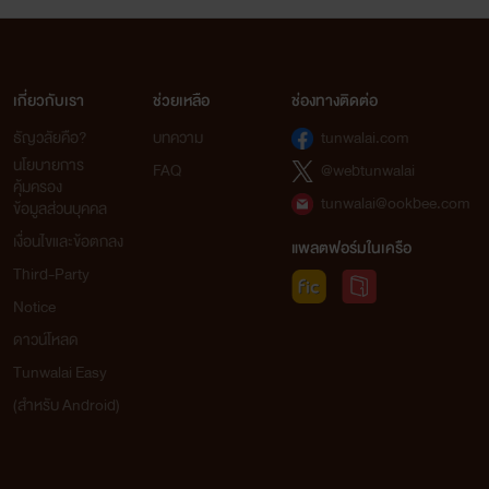
เกี่ยวกับเรา
ช่วยเหลือ
ช่องทางติดต่อ
ธัญวลัยคือ?
บทความ
tunwalai.com
นโยบายการ
FAQ
@webtunwalai
คุ้มครอง
tunwalai@ookbee.com
ข้อมูลส่วนบุคคล
เงื่อนไขและข้อตกลง
แพลตฟอร์มในเครือ
Third-Party
Notice
ดาวน์โหลด
Tunwalai Easy
(สำหรับ Android)