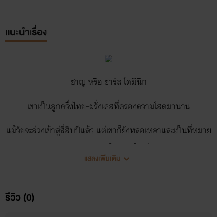
แนะนำเรื่อง
ชาญ หรือ ชาร์ล โดมินิก
เขาเป็นลูกครึ่งไทย-ฝรั่งเศสที่ครองความโสดมานาน
แม้วัยจะล่วงเข้าสู่สี่สิบปีแล้ว แต่เขาก็ยังหล่อเหลาและเป็นที่หมาย
ปองของสาวน้อยสาวใหญ่
แสดงเพิ่มเติม
เพราะนอกจากจะมีหน้าตาและรูปร่างที่บาดใจสาวๆ แล้ว เขายัง
เป็นเจ้าของธุรกิจนำเข้ารถบิ๊กไบค์รายใหญ่
รีวิว (0)
และชื่นชอบศิลปะการสักจนเปิดร้านสักเป็นงานอดิเรก