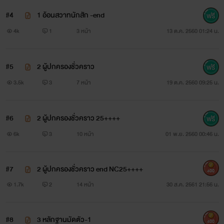
และเธอก็สั่นเป็นเจ้าเข้าเมื่อช่างสักบอกให้เธอถอดเสื้อ
#4
1 อ้อนสวาทนักสัก -end
แต่ดิวลดาก็ข่มความอายยอมถอดเสื้อให้เขาสักจนได้รอยสักมา
4k
1
3 หน้า
13 ต.ค. 2560 01:24 น.
สมใจ
#5
2 ผู้ปกครองชั่วคราว
แต่เขาไม่ได้แค่ประทับรอยสักบนร่างกายของเธอเท่านั้น
3.5k
3
7 หน้า
19 ต.ค. 2560 09:25 น.
เขายังล่อลวงให้เธอตกหลุมเสน่ห์ของเขาด้วยท่าทีอันเคร่งขรึมเย็น
ชา
#6
2 ผู้ปกครองชั่วคราว 25++++
6k
3
10 หน้า
01 พ.ย. 2560 00:46 น.
ดิวลดาคิดว่าตัวเองคงไม่มีวันสมหวัง
แต่แล้ววันหนึ่งก็เหมือนเทพอุ้มสมเมื่อพี่ชายและพี่สะใภ้ต้องเดิน
#7
2 ผู้ปกครองชั่วคราว end NC25++++
400
ทางไปต่างประเทศ
1.7k
2
14 หน้า
30 ส.ค. 2561 21:56 น.
ทำให้เธอต้องไปอยู่ภายใต้การปกครองของผู้ชายที่ตัวเองหลงรัก
#8
3 หลักฐานมัดตัว-1
ชั่วคราว
400