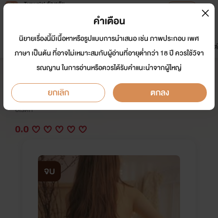
Tunwalai ธัญวลัย
เปิดแอป
เพื่อประสบการณ์ที่ดีกว่าบนมือถือ
คำเตือน
เข้าสู่ระบบ
นิยายเรื่องนี้มีเนื้อหาหรือรูปแบบการนำเสนอ เช่น ภาพประกอบ เพศ
มาใหม่
หน้าแรก
นิยาย
อีบุ๊ก
การ์ตูน
ดรีมแชท
ธัญลิสต์
ภาษา เป็นต้น ที่อาจไม่เหมาะสมกับผู้อ่านที่อายุต่ำกว่า 18 ปี ควรใช้วิจา
รณญาน ในการอ่านหรือควรได้รับคำแนะนำจากผู้ใหญ่
รอยรักสักสวาท 25+
ยกเลิก
ตกลง
นักเขียน:
EVE@อีฟ
อีโรติก
0.0
จบ