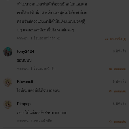
ทำไมบางคนเวลาไปสักร้องเหมือนโดนเย.เลย
เราก็สัก1ฝ่ามือ เปิดเข็มแรงสุดไม่ใส่ยาชาด้วย
ตอนร่างโครงแรงเงาสีดำมันเจ็บแบบปวดๆตุ๊
บๆ แต่ตอนลงสีอะ เจ็บชิบหายโคตรๆ
จากตอน: 1 อ้อนสวาทนักสัก -2
ตอบกลับ (1)
fony2424
8 ปีที่แล้ว
ชอบบบบ
จากตอน: 1 อ้อนสวาทนักสัก
ตอบกลับ
Khwancit
8 ปีที่แล้ว
ไรท์ค่ะ แต่งต่อให้จบ เถอะค่ะ
ตอบกลับ
Pimpap
8 ปีที่แล้ว
อยากใก้แต่งต่อจังชอบมากกกกก
จากตอน: 7 ต่างคนต่างคิด
ตอบกลับ