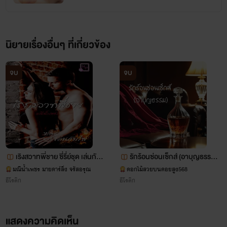
ลดาต้องไปอยู่ในความปกครองของชาญชั่วคราว
นิยายเรื่องอื่นๆ ที่เกี่ยวข้อง
รอยรักสักสวาท
จบ
จบ
EVE
www.mebmarket.com
ดิวลดาสาวสวยนักศึกษามหาวิทยาลัยชื่อดัง ตอนนี้เธอเรียนอยู่ชั้น
ปีที่สี่ รูปร่างหน้าตาและกิริยาวาจาของเธอสวยหวานราวกับนางที่
เริงสวาทพี่ชาย ซี่รี่ย์ชุด เล่นกับไ
รักร้อนซ่อนเซ็กส์ (อาบุญธรรม)
ฟ
Nc30+(โคแก่กินหญ้าอ่อน)
มณีน้ำเพชร มายดาร์ลิ่ง จรัสอรุณ
ดอกไม้สวยบนดอยสูง568
หลุดออกมาจากวรรณคดีก็ไม่ปาน แต่ใครจะคิดว่าเธอกลับ
อีโรติก
อีโรติก
หลงใหลในศิลปะการสักจนอยากจะสักตั้งแต่เป็นวัยรุ่น แต่พี่ชาย
ของเธอไม่ยอมอนุญาต จนดิวลดาต้องแอบไปสักที่ร้านคนเดียว
แสดงความคิดเห็น