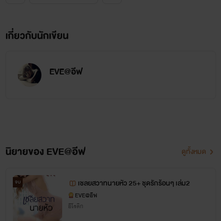
www.mebmarket.com
เกี่ยวกับนักเขียน
ดิวลดาสาวสวยนักศึกษามหาวิทยาลัยชื่อดัง ตอนนี้เธอเรียนอยู่ชั้น
ปีที่สี่ รูปร่างหน้าตาและกิริยาวาจาของเธอสวยหวานราวกับนางที่
EVE@อีฟ
หลุดออกมาจากวรรณคดีก็ไม่ปาน แต่ใครจะคิดว่าเธอกลับ
หลงใหลในศิลปะการสักจนอยากจะสักตั้งแต่เป็นวัยรุ่น แต่พี่ชาย
ของเธอไม่ยอมอนุญาต จนดิวลดาต้องแอบไปสักที่ร้านคนเดียว
เพื่อเป็นของขวัญวันเกิดให้ตัวเองเธอเลือกสักบริเวณเนินอกเป็น
ชื่อภาษาอังกฤษของตัวเอง โดยคิดว่าอีกข้างจะสักชื่อสามีใน
นิยายของ EVE@อีฟ
ดูทั้งหมด
อนาคตทันทีที่ก้าวเข้าไปในห้องสัก หัวใจของดิวลดาก็แทบหยุด
เต้น เมื่อถูกดึงดูดด้วยเสน่ห์ของช่างสัก เพราะเขาหล่อ ล่ำ และคม
เชลยสวาทนายหัว 25+ ชุดรักร้อนๆ เล่ม2
จบ
เข้มจนทำเอาเลือดสาวเต้นเร่าๆและดูเหมือนว่าพรหมลิขิตจะ
EVE@อีฟ
อีโรติก
นำพาให้ทั้งคู่ได้มาระเริงรสรักร้อนๆ ด้วยกัน เมื่อมีเหตุทำให้ดิว