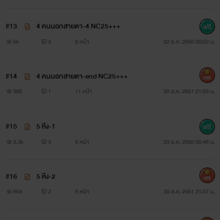
EVE
#13
4 คนนอกสายตา-4 NC25+++
www.mebmarket.com
5k
3
6 หน้า
22 ธ.ค. 2560 00:50 น.
ดิวลดาสาวสวยนักศึกษามหาวิทยาลัยชื่อดัง ตอนนี้เธอเรียนอยู่ชั้น
#14
4 คนนอกสายตา-end NC25+++
500
ปีที่สี่ รูปร่างหน้าตาและกิริยาวาจาของเธอสวยหวานราวกับนางที่
985
1
11 หน้า
30 ส.ค. 2561 21:56 น.
หลุดออกมาจากวรรณคดีก็ไม่ปาน แต่ใครจะคิดว่าเธอกลับ
หลงใหลในศิลปะการสักจนอยากจะสักตั้งแต่เป็นวัยรุ่น แต่พี่ชาย
#15
5 หึง-1
ของเธอไม่ยอมอนุญาต จนดิวลดาต้องแอบไปสักที่ร้านคนเดียว
2.3k
3
5 หน้า
23 ธ.ค. 2560 00:48 น.
เพื่อเป็นของขวัญวันเกิดให้ตัวเองเธอเลือกสักบริเวณเนินอกเป็น
ชื่อภาษาอังกฤษของตัวเอง โดยคิดว่าอีกข้างจะสักชื่อสามีใน
#16
5 หึง-2
300
อนาคตทันทีที่ก้าวเข้าไปในห้องสัก หัวใจของดิวลดาก็แทบหยุด
664
2
8 หน้า
30 ส.ค. 2561 21:57 น.
เต้น เมื่อถูกดึงดูดด้วยเสน่ห์ของช่างสัก เพราะเขาหล่อ ล่ำ และคม