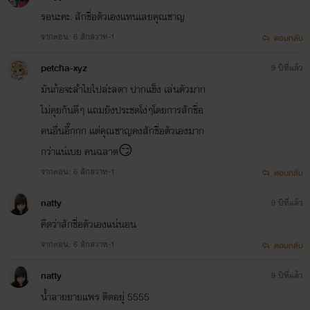
รอนะคะ. สักชื่อตัวเองแทนเลยคุณชาญ
จากตอน: 6 สักสวาท-1
ตอบกลับ
petcha-xyz
9 ปีที่แล้ว
มันก้อจะลำไยไปล่ะลดา ปากเเข็ง เล่นตัวมาก
ไม่คุยกันดีๆ แถมยังประชดโง่ๆโดยการสักชื่อ
คนอื่นอี๊กกก แต่คุณชาญคงสักชื่อตัวเองมาก
กว่าแน่เบย คนฉลาด😏
จากตอน: 6 สักสวาท-1
ตอบกลับ
natty
9 ปีที่แล้ว
คืดว่าสักชื่อตัวเองแน่นอน
จากตอน: 6 สักสวาท-1
ตอบกลับ
natty
9 ปีที่แล้ว
น้ำลายยายแพร ติดอยุ่ 5555