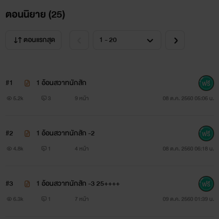
ตอนนิยาย (
25
)
ตอนแรกสุด
ดิวลดา
#1
1 อ้อนสวาทนักสัก
สาวน้อยวัยย่างยี่สิบสอง เธอเป็นเชียร์ลีดเดอร์ของมหาวิทยาลัย
5.2k
3
9 หน้า
08 ต.ค. 2560 05:06 น.
บุคลิกภายนอกดูเรียบร้อยสวยหวาน
#2
1 อ้อนสวาทนักสัก -2
เธอกลับหลงรักรอยสักจนอยากมีรอยสักบนร่างกายของตัวเอง
4.8k
1
4 หน้า
08 ต.ค. 2560 06:18 น.
แต่ก็ถูกพี่ชายห้ามปรามมาตลอด
จนกระทั่งวันเกิดของเธอ เธอก็ได้ตัดสินใจเข้าไปสักที่ร้านสักแห่ง
#3
1 อ้อนสวาทนักสัก -3 25++++
หนึ่ง
6.3k
1
7 หน้า
09 ต.ค. 2560 01:39 น.