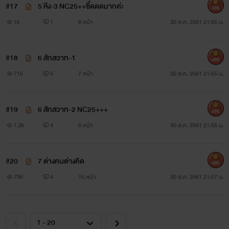
เข้มจนทำเอาเลือดสาวเต้นเร่าๆและดูเหมือนว่าพรหมลิขิตจะ
#17
5 หึง-3 NC25++ซี๊ดดดมากค่ะ
300
นำพาให้ทั้งคู่ได้มาระเริงรสรักร้อนๆ ด้วยกัน เมื่อมีเหตุทำให้ดิว
1k
1
8 หน้า
30 ส.ค. 2561 21:55 น.
ลดาต้องไปอยู่ในความปกครองของชาญชั่วคราว
#18
6 สักสวาท-1
400
715
5
7 หน้า
30 ส.ค. 2561 21:55 น.
#19
6 สักสวาท-2 NC25+++
400
1.2k
4
8 หน้า
30 ส.ค. 2561 21:55 น.
#20
7 ต่างคนต่างคิด
400
796
4
16 หน้า
30 ส.ค. 2561 21:57 น.
รอยรักสักสวาท
EVE