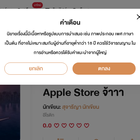
มาใหม่
การ์ตูน
ดรีมแชท
ธัญลิสต์
ค้นหา
คำเตือน
นิยายเรื่องนี้มีเนื้อหาหรือรูปแบบการนำเสนอ เช่น ภาพประกอบ เพศ ภาษา
(จบแล้ว) ปลายทางร
เป็นต้น ที่อาจไม่เหมาะสมกับผู้อ่านที่อายุต่ำกว่า 18 ปี ควรใช้วิจารณญาน ใน
การอ่านหรือควรได้รับคำแนะนำจากผู้ใหญ่
นง (ป๋าเพียร์ซ X น้ำขิ
ยกเลิก
ตกลง
โหลดได้แล้วทั้งในระบ
Apple Store จ้าาา
นักเขียน:
สุจารีญา นักเขียน
อีโรติก
0.0