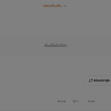
แสดงเพิ่มเติม
อายุ 38 ปี ส่วนสูง 190 เซนติเมตร
เจ้าของบริษัทคอมพิวเตอร์ซอฟแวร์ที่มีสาขาทั่วโลก บุคลิกสุขุมเยือกเ
ษัทของตระกูลที่ได้รับสืบทอดมาจากบิดา มีความมั่นใจในตัวเองสูง(ม
จนกระทั่งได้เจอกับสาวน้อย ‘พีระนันท์ หรือ น้ำขิง’หญิงสาวชาวไทยไซส์ม
เรื่องนี้ยังไม่มีรีวิว
่ยนความแค้นในใจเขา ให้กลายเป็นคนรู้จักให้อภัยคนอื่นโดยเฉพาะกับศ
่ได้ถ้าไม่มีหนู ขอโอกาสคุณป๋า ได้อยู่ชดใช้ความผิดกับความร้ายกาจที่
ตอนแรกสุด
พีระนันท์ หทัยรัตน์ หรือ น้ำขิง
อายุ 23 ปี ส่วนสูง 167 เซนติเมตร
5.4k
7
9 หน้า