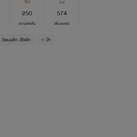
250
574
ความคิดเห็น
เพิ่มลงคลัง
ก. โรแมนติก. อีโรติก
ป๋า