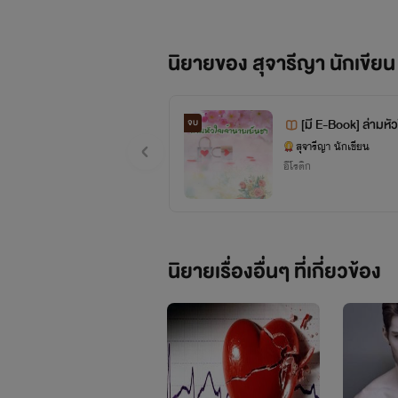
นิยายของ สุจารีญา นักเขียน
ไรท์มีนามปากกาว่า
สุจารีญา | หนิงเหอ(宁河)
นิย
เดียว งานเขียนแนวผิดศีลธรรมจะไม่
[มี E-Book] ล่ามห
จบ
อรไพลิน)-หื่นฮา โ
สุจารีญา นักเขียน
นิยายร
อีโรติก
ญ้าอ่อน
นิยายเรื่องอื่นๆ ที่เกี่ยวข้อง