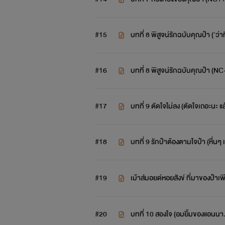
#15
บทที่ 8 พิสูจน์รักฉบับคุณป๋า ('ว่าที่-
#16
บทที่ 8 พิสูจน์รักฉบับคุณป๋า (NC
#17
บทที่ 9 ตัดใจไม่ลง (ตัดใจเถอะนะ แ
#18
บทที่ 9 รักป๋าต้องตามใจป๋า (หื่นๆ 
#19
เม้าส์มอยด์หอยสังข์ ที่มาของป๋าเพ
ว..)
#20
บทที่ 10 สองใจ (อมยิ้มของแอนนา