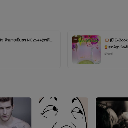
ไรท์ขอขอบคุณที่สนันสนุนงานเขียนของ “
สุจารีญา
” ด้วยดีเสมอมานะคะ
ายทุกเรื่องแต่งจากจินตนาการ ไม่อ้างอิงประวัติศาสตร์ใดๆ เน้นความหวาน ฟิน จิ้นเว่อร์ นุ่มละมุน หอมก
มีในสารระบบนิยายของไรท์ ประเภทนิยายมีทั้งแบบนิยายปัจจุบันร่วมสมัย แนวย้อนอดีต และแนวจีนโบ
ัวใจเจ้านายเย็นชา NC25++(วาคิม X
[มี E-Book] 
จบ
นดราม่าทุกตอน แนวโคแก่อยากกินห
มจิรา)
สุจารีญา นักเข
ักของ
สุจารีญา | หนิงเหอ(宁河)
สร้างขึ้นเพื่อความบันเทิงหวังให้นักอ่านทุกคนมีรอยยิ้มและความสุขเมื่
อีโรติก
เข้าสู่โลกนิยายของ
สุจารีญา | หนิงเหอ(宁河)
ได้แล้ว ณ บัดนี้...
ขอให้มีความสุขกับนิยายรักของ “
สุจารีญา | หนิงเหอ(宁河)
” ทุกเรื่องนะคะ