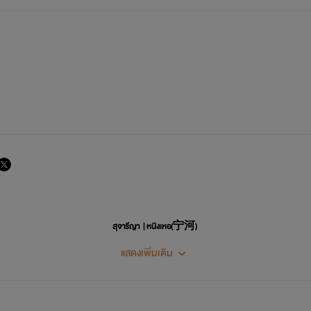
สุจารีญา | หนิงเหอ(宁河)
แสดงเพิ่มเติม