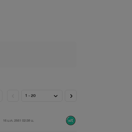
ย็น จนบางครั้งดูเหมือนเป็นคนเย็นชา มี
าก) เด็ดขาดและกล้าตัดสินใจ ไม่เคยมอง
ินิ ที่เสี่ยงชีวิตช่วยเหลือเขา เธอผู้
ัตรู
คุณป๋าทำไว้กับหนูเถอะนะ”
16 ม.ค. 2561 02:38 น.