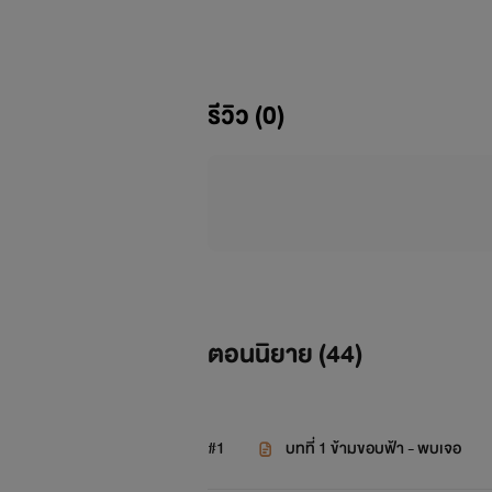
หนุ่มใหญ่นักธุรกิจชื่อดังของอเมริกา 
รีวิว (0)
ความเป็นผู้นำสูง เพราะต้องบริหารบริ
เรื่องความรักเป็นเรื่องสำคัญของชีวิต
เปลี
“น้ำขิงจ๋า คุณป๋าอยู่ไม
ตอนนิยาย (
44
)
#1
บทที่ 1 ข้ามขอบฟ้า - พบเจอ