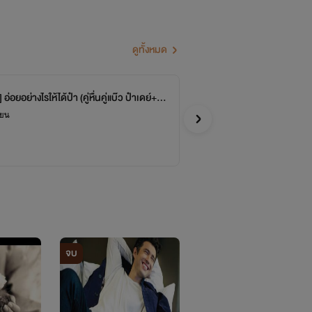
ดูทั้งหมด
รุ่นความรัก พระเอกออกแนวคลั่งรัก โลกทั้งใบให้เธอผู้
ราณ(ภายใต้นามปากกา
อ่อยอย่างไรให้ได้ป๋า (คู่หื่นคู่แบ๊ว ป๋าเดย์+เข
หนิงเหอ(宁河)
)
[มี
จบ
หื่
ียน
สุจา
อได้อ่าน
อีโรติก
กๆ
จบ