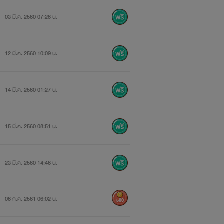
พีระนันท์เฝ้าเก็บหอมรอมริบตลอดสี่ปี
03 มี.ค. 2560 07:28 น.
ริส (Los Angeles) ด้วยความเป็นคนมี
ไม่ยาก รอยยิ้มและน้ำใจของเธอช่วยละลาย
12 มี.ค. 2560 10:09 น.
ราบคาบ
 ออกไปเดี๋ยวนี้นะ ไอ้แก่บ้า!”
14 มี.ค. 2560 01:27 น.
15 มี.ค. 2560 08:51 น.
ร์เน็ต Google ชื่อตัวละครที่ปรากฎบน
ง *
23 มี.ค. 2560 14:46 น.
ารยินยอมจากเจ้าของผลงานอย่างเป็นลาย
ทธิ์ พ.ศ. 2537 **
08 ก.ค. 2561 06:02 น.
500