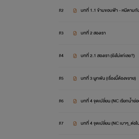
นักศึกษาจบใหม่ ผู้มีความฝันอยากเปิ
#2
บทที่ 1.1 ข้ามขอบฟ้า - หนีตามกั
เพื่อจะบินไปทำตามความฝัน พีระนันท
บุคลิกร่าเริง มีน้ำใจ และหนักเอาเบาส
#3
บทที่ 2 สองเรา
น้ำแข็
“คุณเป็นใคร? เอาคุณเพียร์ซคนเ
#4
บทที่ 2.1 สองเรา (ยังไม่แก่เลย?)
#5
บทที่ 3 ผูกพัน (เรื่องนี้ต้องขยาย)
* นิยายเรื่องนี้ แต่งขึ้นจากจินตนา
นิย
#6
บทที่ 4 จุดเปลี่ยน (NC เรียกน้ำย่
** สงวนลิขสิทธิ์ห้ามลอกเลียนแบบแม้
#7
บทที่ 4 จุดเปลี่ยน (NC เบาๆ_ต่อไป
ลักษณ์อักษร โดยยึ