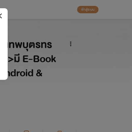
เข้าสู่ระบบ
ักเทพบุตรทร
ง)-->มี E-Book
บAndroid &