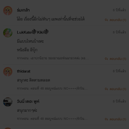
ร่มเกล้า
8 ปีที่แล้ว
โอ้ย เรื่องนี้อีกไม่ทันๆ เมพเท่านั้นที่จะช่วยได้
ตอบกลับ (1)
ด้วยรัก
LukKate🍇Kiki🍇
8 ปีที่แล้ว
ขอฝากเพจ facebook เพื่อการติดต่อสื่อสารอีกช่องทางหนึ่ง
มีแบบไหนบ้างคะ
https://www.facebook.com/Sujareeya
หนังสือ อีบุ้ก
จากตอน: เอาปกนิยาย ของอาฌอห์ณมาอวดค่ะ (รอลิ้
ตอบกลับ (1)
งค์ นะจ๊ะ)
thidarat
8 ปีที่แล้ว
สนุกคะ ติดตามตลอด
จากตอน: ตอนที่ 48 สมบูรณ์แบบ NC++++(รักในแบ
ตอบกลับ (1)
บของฌอห์ณ) --> จบบริบูรณ์
วินนี่ เดอะ พูห์
8 ปีที่แล้ว
สนุกมากๆค่ะ
จากตอน: ตอนที่ 48 สมบูรณ์แบบ NC++++(รักในแบ
ตอบกลับ (1)
บของฌอห์ณ) --> จบบริบูรณ์