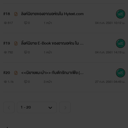
ศษ)
สาวน้อยหน้าหวานและอ่อนหวานเสมอในห้วงคำนึงของณอห์ณ
#18
ลิงค์นิยายของอาฌอห์ณใน Hytext.com
ซึ่งอาจจะไม่ใช่สำหรับทุกคน เพราะความจริง เธอทั้งแสบ ซน ซ่า
817
0
1 หน้า
04 ก.ค. 2561 10:12 น.
แก่นแก้วและก๋ากั่น
#19
ลิ้งค์นิยาย E-Book ของอาฌอห์ณ ใน M
สำหรับฌอห์ณ ม่อนฝ้ายคือ เด็กผู้หญิงเพียงคนเดียวที่จะได้รับ
ebmarket จ้า
792
0
1 หน้า
04 ก.ค. 2561 14:19 น.
ความใส่ใจ เอาใจและดูแลอย่างดีเสมอจากเขา
หัวใจของฌอห์ณคือเธอ
#20
<<นิยายแนะนำ>> กับดักรักมาเฟีย (มี
E-Book โหลดได้ทั้งแบบ Android & Ap
1.1k
0
3 หน้า
27 ก.ค. 2561 04:49 น.
"อาณอห์ณขา อาฌอห์ณอย่าทำนะคะ ฝ้ายขอร้อง ฮึก ฮื้อ อย่าทำ
ple Store)
อะไรเขาเลยนะ ฝ้ายไม่ได้รักเขา อย่าทำ ฮื้อ ฮึก อาฌอห์ณขา ฝ้าย
ยอมแล้ว"
ม่อนฝ้ายได้แต่สะอึกสะอื้นกอดขาแกร่งของฌอห์ณเอาไว้ เธอต้อง