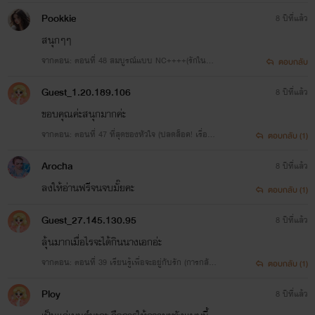
บของฌอห์ณ) --> จบบริบูรณ์
Pookkie
8 ปีที่แล้ว
สนุกๆๆ
จากตอน: ตอนที่ 48 สมบูรณ์แบบ NC++++(รักในแบ
ตอบกลับ
บของฌอห์ณ) --> จบบริบูรณ์
Guest_1.20.189.106
8 ปีที่แล้ว
ขอบคุณค่ะสนุกมากค่ะ
จากตอน: ตอนที่ 47 ที่สุดของหัวใจ (ปลดล็อค! เรื่องข
ตอบกลับ (1)
องอาฌอห์ณล้วนๆ)
Arocha
8 ปีที่แล้ว
ลงให้อ่านฟรีจนจบมั๊ยคะ
ตอบกลับ (1)
Guest_27.145.130.95
8 ปีที่แล้ว
ลุ้นมากเมื่อไรจะได้กินนางเอกอ่ะ
จากตอน: ตอนที่ 39 เรียนรู้เพื่อจะอยู่กับรัก (การกลับ
ตอบกลับ (1)
มาของแอนนี่ เนวิลตั้น)
Ploy
8 ปีที่แล้ว