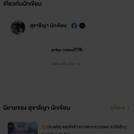
เกี่ยวกับนักเขียน
ตัดสินใจแล้ว ไม่ว่าอย่างไร ทินวุฒิจะต้องปลอดภัย ทินวุฒิไม่ควร
ต้องมาพบจุดจบแบบนี้ ใช่แล้ว ชีวิตของม่อนฝ้ายคนนี้ ต้องมีไว้
เพื่อตอบแทนบุญคุณของอาฌอห์ณ ต้องอาฌอห์ณเพียงคนเดียว
สุจารีญา นักเขียน
เท่านั้น!
สุจารีญา | หนิงเหอ(宁河)
แสดงเพิ่มเติม
*********************************************************
ไรท์ขอขอบคุณที่สนันสนุนงานเขียนของ “
สุจารีญา
” ด้วยดีเสมอมานะคะ
นิยายของ สุจารีญา นักเขียน
ดูทั้งหมด
* นิยายเรื่องนี้ แต่งขึ้นจากจินตนาการของผู้แต่งเองทั้งสิ้น
ไรท์มีนามปากกาว่า
สุจารีญา | หนิงเหอ(宁河)
นิยายทุกเรื่องแต่งจากจินตนาการ ไม่อ้างอิงประวัติ
ศาสตร์ใดๆ เน้นความหวาน ฟิน จิ้นเว่อร์ นุ่มละมุน หอมกรุ่นความรัก พระเอกออกแนวคลั่งรัก โลกทั้ง
รูปภาพประกอบอ้างอิงมาจากรูปภาพในอินเตอร์เน็ต Google ชื่อ
(จบแล้ว) จอมใจจ้าวทะเลทราย (เจเดน X มิโยโกะ)
จบ
ใบให้เธอผู้เดียว งานเขียนแนวผิดศีลธรรมจะไม่มีในสารระบบนิยายของไรท์ ประเภทนิยายมีทั้งแบบ
นิยายปัจจุบันร่วมสมัย แนวย้อนอดีต และแนวจีนโบราณ(ภายใต้นามปากกา
หนิงเหอ(宁河)
)