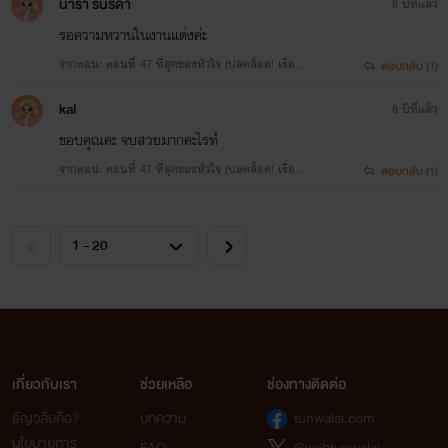
นารา รินรดา
8 ปีที่แล้ว
รอความหวานในงานแต่งค่ะ
จากตอน: ตอนที่ 47 ที่สุดของหัวใจ (ปลดล็อค! เรื่องข
ตอบกลับ (1)
องอาฌอห์ณล้วนๆ)
kal
8 ปีที่แล้ว
ขอบคุณคะ จบสวยมากคะไรท์
จากตอน: ตอนที่ 47 ที่สุดของหัวใจ (ปลดล็อค! เรื่องข
ตอบกลับ (1)
องอาฌอห์ณล้วนๆ)
เกี่ยวกับเรา
ช่วยเหลือ
ช่องทางติดต่อ
ธัญวลัยคือ?
บทความ
tunwalai.com
นโยบายการ