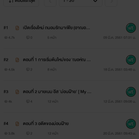
ตอนแรกสุด
ฌอห์ณ แกรนเวล
มีแต่คนกล่าวว่า...ต่อให้เขาต้องตายไปก็คงมิอาจลบเลือนความ
#1
เปิดเรื่องใหม่ ถนอมรักมาเฟีย (อาฌอห์
เจ็บปวดและผิดหวังจากการสูญเสียคนรักเพียงคนเดียวไปได้?
ณ X ม่อนฝ้าย)
4.7k
0
5 หน้า
09 มี.ค. 2561 07:31 น.
เขาไม่เคยคิดโทษใครนอกจากตัวเอง รักแท้แต่กลับดูแลเธอไม่ได้
ทุกคนจ้องแต่จะคิดว่าคนอย่างเขาไม่เคยรักใครจริง ผู้หญิงคือที่
#2
ตอนที่ 1 การเริ่มต้นใหม่ของ 'ฌอห์ณ แก
ระบายความใคร่และตัณหาแบบจิตๆ ของเขาเท่านั้น แต่มันไม่ใช่
รนเวล'
4.5k
2
8 หน้า
18 มี.ค. 2561 03:48 น.
เลย!!!
#3
ตอนที่ 2 มายเนม อีส 'ม่อนฝ้าย' [ My n
ทุกวันฌอห์ณได้แต่เฝ้ามองความเป็นไปของเธออยู่ห่างๆ
ame is MonFai]
4k
4
12 หน้า
12 มี.ค. 2561 09:08 น.
แซมมี่ ลาเลนโก้
#4
ตอนที่ 3 อดีตของม่อนฝ้าย
รักครั้งแรกและคงจะเป็นครั้งสุดท้ายของฌอห์ณตลอดไป หากไม่
3.8k
2
12 หน้า
20 มี.ค. 2561 09:43 น.
ได้บังเอิญพบเธอคนนั้น....