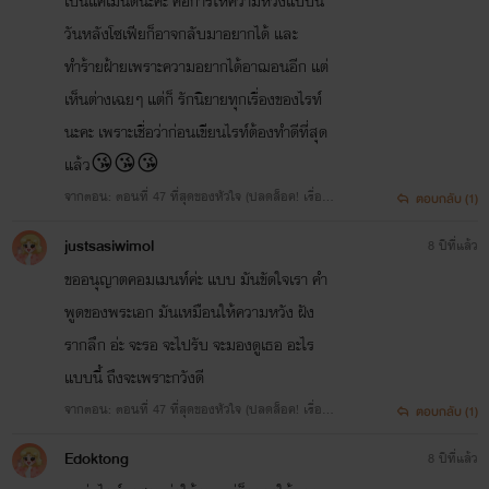
เป็นแค่เมนต์นะคะ คือการให้ความหวังแบบนี้
วันหลังโซเฟียก็อาจกลับมาอยากได้ และ
ทำร้ายฝ้ายเพราะความอยากได้อาฌอนอีก แต่
เห็นต่างเฉยๆ แต่ก็ รักนิยายทุกเรื่องของไรท์
นะคะ เพราะเชื่อว่าก่อนเขียนไรท์ต้องทำดีที่สุด
แล้ว😘😘😘
จากตอน: ตอนที่ 47 ที่สุดของหัวใจ (ปลดล็อค! เรื่องข
ตอบกลับ (1)
องอาฌอห์ณล้วนๆ)
justsasiwimol
8 ปีที่แล้ว
ขออนุญาตคอมเมนท์ค่ะ แบบ มันขัดใจเรา คำ
พูดของพระเอก มันเหมือนให้ความหวัง ฝัง
รากลึก อ่ะ จะรอ จะไปรับ จะมองดูเธอ อะไร
แบบนี้ ถึงจะเพราะกวังดี
จากตอน: ตอนที่ 47 ที่สุดของหัวใจ (ปลดล็อค! เรื่องข
ตอบกลับ (1)
องอาฌอห์ณล้วนๆ)
Edoktong
8 ปีที่แล้ว