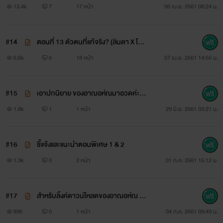
นาย แต่เป็นผัวเธอด้วย ลินดา X โจนาธา
13.4k
7
17 หน้า
06 เม.ย. 2561 08:24 น.
น)
#14
ตอนที่ 13 ตัวตนที่แท้จริง? (ลินดา X โจา
นาธาน) จิตนิดๆ เถื่อนหน่อยๆ อาฌอห์
6.6k
6
18 หน้า
07 เม.ย. 2561 14:55 น.
ม่อนฝ้าย จริยกานต์
ณรู้หัวใจตัวเองแล้วน๊าาา
อายุ 20 ปี ส่วนสูง 165 เซนติเมตร สัดส่วน 34-24-36
#15
เอาปกนิยาย ของอาฌอห์ณมาอวดค่ะ (ร
อลิ้งค์ นะจ๊ะ)
สาวน้อยผู้อาภัพ ผู้เปรียบเสมือนแสงสว่างเพียงคนเดียวของ
1.8k
1
1 หน้า
29 มิ.ย. 2561 03:21 น.
ณอห์ณ แกรนเวล
#16
ชี้แจ้งและแนะนำตอนพิเศษ 1 & 2
เด็กสาวชาวเหนือที่บังเอิญฟ้าเป็นใจหรืออะไรก็ตามแต่จะคาดเดา
1.3k
0
2 หน้า
01 ก.ค. 2561 15:12 น.
ถึง โชคชะตาชักนำหรืออาจจะกลั่นแกล้งเธอ ทำให้เธอได้ใกล้ชิด
กับมาเฟียหนุ่มรูปงามนามเพราะคนนี้
#17
สำหรับลิ้งค์ดาวน์โหลดของอาฌอห์ณ ใน
OokBee นะคะ (ลูกค้า AIS ได้รับสิทธิพิเ
896
0
1 หน้า
04 ก.ค. 2561 09:49 น.
อาฌอห์ณของม่อนฝ้าย