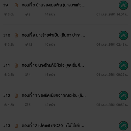
#9
ตอนที่ 8 บ้านของฌอห์ณ (นางมาแล้ว ลิ
ใครหน้าไหนก็ไม่มีสิทธิ์คิดแย่งเธอไปจากเขาทั้งนั้น มาเฟียหนุ่ม
นดา อัมรา)
3.6k
3
14 หน้า
01 เม.ย. 2561 14:04 น.
คิดเช่นนั้นจริงๆ
#10
ตอนที่ 9 นางร้ายจำเป็น (ลินดา ปะทะ ลีล
"ฮื้อๆๆ ฮึก อาฌอห์ณ ฮือ ฝ้าย ฝ้ายจะเป็นของอาฌอห์ณ ฮึก
าวดี)
3.2k
12
10 หน้า
04 เม.ย. 2561 02:49 น.
เป็นของอาฌอห์ณตลอดไป ฝ้ายยอมแล้ว"
เด็กสาวละล่ำละลักเอ่ยปากสัญญากับมาเฟียจ้าวชีิวิตของเธอ
#11
ตอนที่ 10 นางร้ายก็มีหัวใจ (จุดเริ่มต้นข
พร้อมน้ำตาไหลนองเต็มใบหน้า หากเลือกได้เธอจะไม่ขอเจอเขา
องเราสองคน ลินดา X โจนาธาน)
3.5k
4
15 หน้า
04 เม.ย. 2561 09:33 น.
ในวันนั้น ชีวิตที่แสนสวยงามของม่อนฝ้าย ฌอห์ณคือผู้หยิบยื่น
มันให้เธออย่างเต็มใจ แต่ก็ต้องแลกมาด้วยอิสระเสรีทั้งหมดของ
#12
ตอนที่ 11 ของยัดเยียดจากฌอห์ณ (ลิน
ดา X โจนาธาน) โหดนิดๆ จิตหน่อยๆ ถ่อ
ชีวิต คุ้มหรือ? ม่อนฝ้ายเฝ้าแต่คิดทบทวน ซ้ำแล้วซ้ำเล่า
4.8k
5
13 หน้า
05 เม.ย. 2561 09:53 น.
ยมากกก
#13
ตอนที่ 12 เปิดซิง! (NC30++ไม่ใช่แค่เจ้า