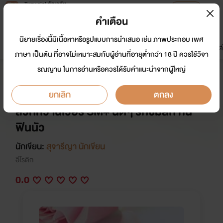
Tunwalai ธัญวลัย
เปิดแอป
เพื่อประสบการณ์ที่ดีกว่าบนมือถือ
คำเตือน
เข้าสู่ระบบ
นิยายเรื่องนี้มีเนื้อหาหรือรูปแบบการนำเสนอ เช่น ภาพประกอบ เพศ
มาใหม่
หน้าแรก
นิยาย
อีบุ๊ก
การ์ตูน
ดรีมแชท
ธัญลิสต์
ภาษา เป็นต้น ที่อาจไม่เหมาะสมกับผู้อ่านที่อายุต่ำกว่า 18 ปี ควรใช้วิจา
รณญาน ในการอ่านหรือควรได้รับคำแนะนำจากผู้ใหญ่
[มี E-Book] ถนอมรักมาเฟีย NC20+
(อาฌอห์ณ X ม่อนฝ้าย) Dark หน่อยๆ แต่
ยกเลิก
ตกลง
สวีทหวานเว่อร์ SM+ นิดๆ รักซึมลึก หื่น
ฟินนัว
นักเขียน:
สุจารีญา นักเขียน
อีโรติก
0.0