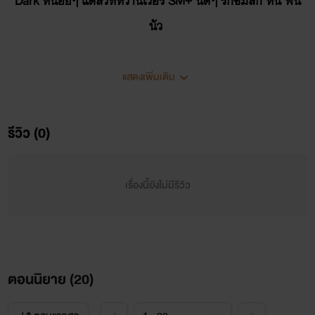
Dark หน่อยๆ แต่สวีทหวานเว่อร์ SM+ นิดๆ รักซึมลึก หื่น ฟิน
นัว
แสดงเพิ่มเติม
รีวิว (0)
ฌอห์ณ แกรนเวล
เรื่องนี้ยังไม่มีรีวิว
อายุ 37 ปี ส่วนสูง 187 เซนติเมตร มาเฟียหนุ่มจากอเมริกาผู้มี
ความลับซ่อนไว้
ความผิดหวังในรักครั้งแรกของฌอห์ณ ความรักแบบผิดๆ ของเขา
ตอนนิยาย (
20
)
รักร้ายและเลวทรามตามแบบฉบับของ