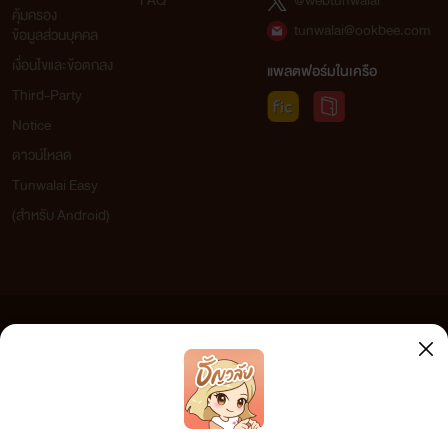
FAQ
@webtunwalai
คุ้มครอง
tunwalai@ookbee.com
ข้อมูลส่วนบุคคล
เงื่อนไขและข้อตกลง
แพลตฟอร์มในเครือ
Third-Party
Notice
ดาวน์โหลด
Tunwalai Easy
(สำหรับ Android)
ข้อความที่ท่านได้อ่านจากเว็บไซต์นี้เกิดจากการเขียนโดยสาธารณชนและเผยแพร่โดยอัตโนมัติ ผู้ดูแล
เว็บไซต์แห่งนี้ไม่ได้เห็นด้วยและไม่ขอรับผิดชอบต่อข้อความใดๆ ทั้งสิ้น ดังนั้นผู้อ่านทุกท่านโปรดใช้
วิจารณญาณในการกลั่นกรองด้วยตนเอง และหากท่านพบข้อความใดๆ ที่ขัดต่อกฎหมายและศีลธรรม
กรุณาแจ้งมาที่ tunwalai@ookbee.com เพื่อทีมงานจะได้ดำเนินการในทันที ทั้งนี้ ทางเว็บไซต์ขอสงวน
ลิขสิทธิ์ตามพระราชบัญญัติลิขสิทธิ์ (ฉบับเพิ่มเติม) พ.ศ.2558