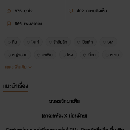
876
ถูกใจ
402
ความคิดเห็น
566
เพิ่มลงคลัง
หื่น
โคแก่
รักซึมลึก
เมียเด็ก
SM
หญ้าอ่อน
มาเฟีย
โหด
เถื่อน
หวาน
แสดงเพิ่มเติม
ละมุน
แนะนำเรื่อง
ถนอมรักมาเฟีย
(อาฌอห์ณ X ม่อนฝ้าย)