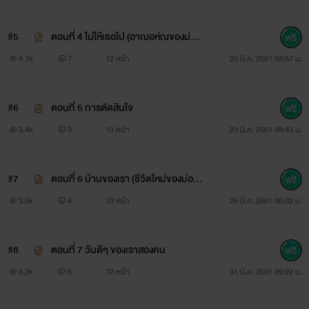
ม่อนฝ้ายของอาฌอห์ณ
#5
ตอนที่ 4 ไม่ให้เธอไป (อาฌอห์ณของม่อน
ฝ้าย แทรกซึมทีละนิดๆ)
"สัญญาสิ สัญญาว่าจะอยู่กับอา รักแค่อา ยอมทุกอย่างเพื่ออา
4.1k
7
12 หน้า
23 มี.ค. 2561 02:57 น.
เหมือนอย่างที่อาทำอย่างเพื่อม่อนฝ้ายคนเดียวเท่านั้น พูด! แล้ว
#6
ตอนที่ 5 การตัดสินใจ
อาจะปล่อยมันไป"
3.4k
3
13 หน้า
23 มี.ค. 2561 08:43 น.
ฌอห์ณขบกรามแน่น เขาพยายามข่มความรู้สึกโกรธเอาไว้อย่าง
ถึงที่สุดแล้ว แม้ว่าในวินาทีนี้ มันจะยากเกินกว่าจะกักเก็บไว้ได้
#7
ตอนที่ 6 บ้านของเรา (ชีวิตใหม่ของม่อน
ก็ตาม ทำไมกัน ทั้งๆ ที่เขาทุ่มเท ดูแลและเอาใจใส่เธอทุกอย่าง
ฝ้าย)
3.5k
4
13 หน้า
26 มี.ค. 2561 06:02 น.
อยากได้อะไรก็หาให้ อยากทำอะไรก็ไม่เคยขัดสักครั้ง ชีวิตของเธอ
ต้องเป็นของฌอห์ณสิถึงจะถูก คนเลวแถมโรคจิตอย่างฌอห์ณก็มี
#8
ตอนที่ 7 วันดีๆ ของเราสองคน
หัวใจ เขาไม่พร้อมจะสูญเสียใครหรืออะไรอีกแล้ว
3.2k
5
12 หน้า
31 มี.ค. 2561 09:22 น.
ม่อนฝ้ายเป็นของอาฌอห์ณ