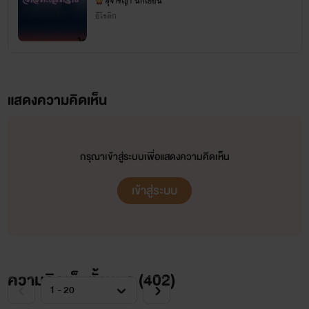
ตัวละครที่ปรากฎบนนิยายเรื่องนี้ ไม่มีอยู่จริง เป็นเพียง
สุจารีญา นักเขียน
อีโรติก
นิยายรักของ
สุจารีญา | หนิงเหอ(宁河)
สร้างขึ้นเพื่อความบันเทิงหวังให้นักอ่านทุกคนมีรอยยิ้มและ
จินตนาการที่สร้างขึ้น เพื่อความบันเทิง *
ความสุขเมื่อได้อ่าน
* สงวนลิขสิทธิ์ห้ามลอกเลียนแบบแม้ส่วนใดส่วนหนึ่งของหนังสือ
เข้าสู่โลกนิยายของ
สุจารีญา | หนิงเหอ(宁河)
ได้แล้ว ณ บัดนี้...
เล่มนี้ ในทุกรูปแบบ ยกเว้นหากได้รับการยินยอมจากเจ้าของผล
แสดงความคิดเห็น
งานอย่างเป็นลายลักษณ์อักษร โดยยึดถืออ้างอิงจากข้อปฏิบัติ
และบทลงโทษสูงสุด ตามพระราชบัญญัติลิขสิทธิ์ พ.ศ. 2537 *
กรุณาเข้าสู่ระบบเพื่อแสดงความคิดเห็น
*********************************************************
ขอให้มีความสุขกับนิยายรักของ “
สุจารีญา | หนิงเหอ(宁河)
” ทุกเรื่องนะคะ
เข้าสู่ระบบ
สำหรับนิยายอ่านออนไลน์ หาอ่านได้ที่
#
เว็บธัญวลัย
และ
#
ReadAwrite
สำหรับ eBook หาโหลดได้ที่...
สุจารีญา นิยายรัก/แนวอีโรติก-ออนไลน์
MEBmarket.com, Ookbee.com, Hytexts.com
ความคิดเห็นทั้งหมด (
402
)