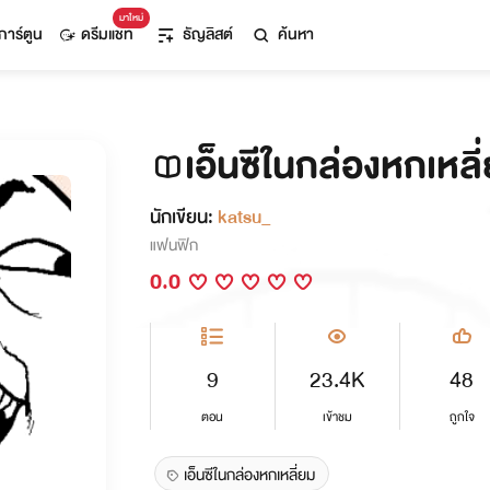
มาใหม่
การ์ตูน
ดรีมแชท
ธัญลิสต์
ค้นหา
เอ็นซีในกล่องหกเหลี
นักเขียน:
katsu_
แฟนฟิก
0.0
9
23.4K
48
ตอน
เข้าชม
ถูกใจ
เอ็นซีในกล่องหกเหลี่ยม