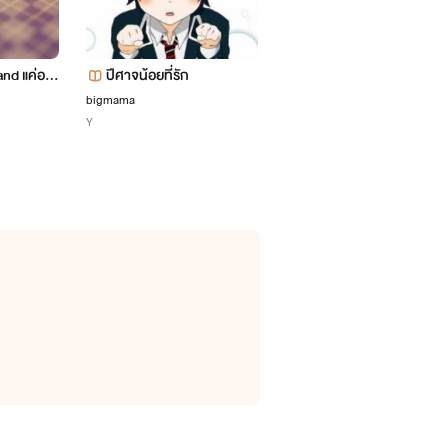
and แค่อยา
ปีศาจน้อยที่รัก
I'm so sorry ขอโทษว่ะ แต่
รักมึง
bigmama
En dröm
Y
Y