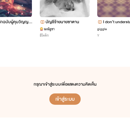
รักฉบับผู้คุมวิญญา
บัญชีร้ายนายซาตาน
I don’t underst
กลอง รักได้ไงวะ
ฌณัฐชา
giggle
อีโรติก
Y
กรุณาเข้าสู่ระบบเพื่อแสดงความคิดเห็น
เข้าสู่ระบบ