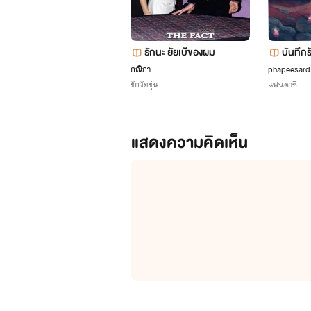
รักนะ ยัยเบ๊ของผม
บันทึก
ณ
กณิกา
phapeesard
รักวัยรุ่น
แฟนตาซี
แสดงความคิดเห็น