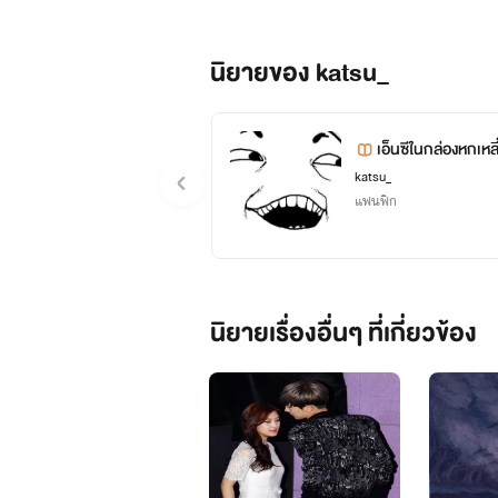
นิยายของ katsu_
เอ็นซีในกล่องหกเหล
katsu_
แฟนฟิก
นิยายเรื่องอื่นๆ ที่เกี่ยวข้อง