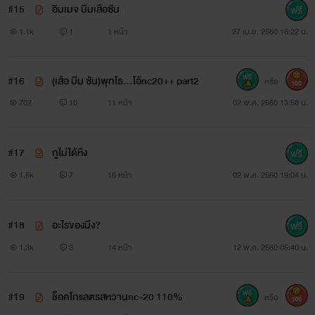
"😏กูคงชอบของดำเข้าให้แล้ว" ขุน
#15
อิมเมจ บีมเสือซัน
1.1k
1
1 หน้า
27 เม.ย. 2560 16:22 น.
➖➖➖➖➖➖➖➖➖➖➖➖➖➖➖
อย่าเข้าใจผิดล่ะนายเอกท้องไม่ได้นะ
#16
(เสือ บีม ซัน)พุทโธ...โอ้nc20++ part2
หรือ
300
702
10
11 หน้า
02 พ.ค. 2560 13:58 น.
เครื่องมือ & อุปกรณ์ ในการซ่อมรัก
ชิน ชินกฤต วัย 5 ขวบ เด็กแก่แดดชอบสาวสวยอกตู้ม
#17
กูไม่ได้หึง
1.5k
7
16 หน้า
02 พ.ค. 2560 19:04 น.
"พ่อไม่รักแด๊ดเหรอครับ ไหนบอกว่าเป็นครอบครัวเดียวกัน
ต้องรักกันไง" ถามหน้ามึน
#18
อะไรของมึง?
"ไปเที่ยวกับพี่ไหมจ๊ะน้องสาว"
1.3k
3
14 หน้า
12 พ.ค. 2560 05:40 น.
😼นิยายเราเน้นนายเอกแมน ๆ ผู้ชายธรรมดาๆคนหนึ่ง
#19
ช็อคโกแลตรสหวานnc-20 110%
ความคิด การกระทำ ก็เป็นผู้ชายจริงๆ ไม่ได้สวยน่ารักบอบบาง
หรือ
300