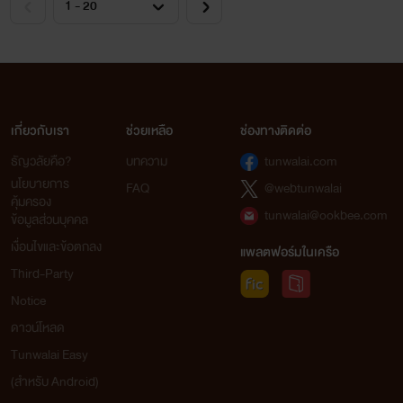
เกี่ยวกับเรา
ช่วยเหลือ
ช่องทางติดต่อ
ธัญวลัยคือ?
บทความ
tunwalai.com
นโยบายการ
FAQ
@webtunwalai
คุ้มครอง
tunwalai@ookbee.com
ข้อมูลส่วนบุคคล
เงื่อนไขและข้อตกลง
แพลตฟอร์มในเครือ
Third-Party
Notice
ดาวน์โหลด
Tunwalai Easy
(สำหรับ Android)