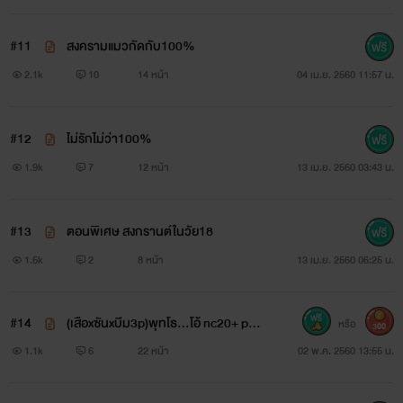
"หล่อไม่หล่อณิชาก็เลือกกูล่ะกัน555😸"
#11
สงครามแมวกัดกับ100%
➖➖➖➖➖➖➖➖➖➖➖➖
2.1k
10
14 หน้า
04 เม.ย. 2560 11:57 น.
ขุน
#12
ไม่รักไม่ว่า100%
ขุนไม่รู้ว่ารักณิชารึเปล่ารู้แต่เพียงว่าเธอห้ามปฏิเสธเขา
1.9k
7
12 หน้า
13 เม.ย. 2560 03:43 น.
นิล
#13
ตอนพิเศษ สงกรานต์ในวัย18
เขารักณิชารักจนยอมละทิ้งทุกอย่าง
1.5k
2
8 หน้า
13 เม.ย. 2560 06:25 น.
➖➖➖➖➖➖➖➖➖➖➖➖
#14
(เสือxซันxบีม3p)พุทโธ...โอ้ nc20+ past
หรือ
เพราะดำไปหน่อย่ใช่ไหมเธอจึงได้เห็นชั้นต้อยต่ำ ถึงดำก็ดำสะอาด
300
1
1.1k
6
22 หน้า
02 พ.ค. 2560 13:55 น.
ไม่เลอะเชอะอีกหน่อยเถอะเธอจะชอบของดำ♬♪♬♮♪♭♫