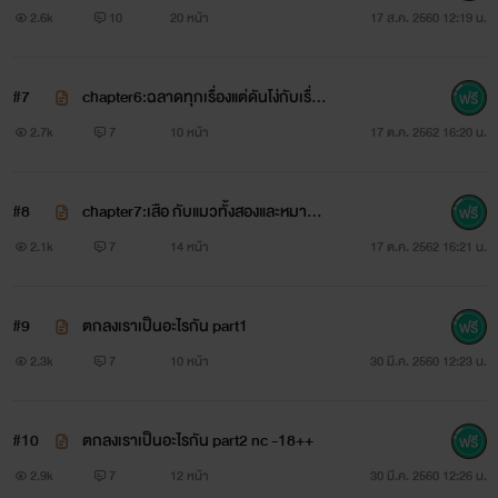
2.6k
10
20 หน้า
17 ส.ค. 2560 12:19 น.
ตัวอย่างภาพจากซีรี่แมวดำแต่คนแต่งเอามาวาดใหม่ให้มันเป็น
ตัวเอกของเรื่อง
#7
chapter6:ฉลาดทุกเรื่องแต่ดันโง่กับเรื่อง
พระเอก ขุน
นี้ 100%
2.7k
7
10 หน้า
17 ต.ค. 2562 16:20 น.
"สงสัยกูคงโดนของดำแล้วจริงๆ ถึงได้หลงมึงขนาดนี้ J"
#8
chapter7:เสือ กับแมวทั้งสองและหมาอีก
นายเอก นิล
1 ตัว
2.1k
7
14 หน้า
17 ต.ค. 2562 16:21 น.
"เออกูมันดำ 😑"
#9
ตกลงเราเป็นอะไรกัน part1
➖➖➖➖➖➖➖➖➖➖➖➖
2.3k
7
10 หน้า
30 มี.ค. 2560 12:23 น.
"เกิดมามีกรรม ตัวดำเสือกหล่อ 😌"
#10
ตกลงเราเป็นอะไรกัน part2 nc -18++
"หึ ช่างกล้า😏"
2.9k
7
12 หน้า
30 มี.ค. 2560 12:26 น.