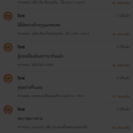
จากตอน: (เสือ บีม ซัน)พุทโธ...โอ้nc20++ part2
ตอบกลับ
ใจเซ
5 ปีที่แล้ว
โอ้โห้อย่างค้างกุญแจหมดด
จากตอน: (เสือxซันxบีม3p)พุทโธ...โอ้ nc20+ past1
ตอบกลับ
ใจเซ
5 ปีที่แล้ว
อู้ยยยมีโมเม้นหวานๆกันแล้ว
จากตอน: ไม่รักไม่ว่า100%
ตอบกลับ
ใจเซ
5 ปีที่แล้ว
ขุนอย่างหื่นเลย
จากตอน: ตกลงเราเป็นอะไรกัน part2 nc -18++
ตอบกลับ
ใจเซ
5 ปีที่แล้ว
ชอบๆอยากอ่าน
จากตอน: chapter7:เสือ กับแมวทั้งสองและหมาอีก1
ตอบกลับ