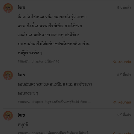
ตัว
ใจเซ
5 ปีที่แล้ว
คือเราไม่ใช่คนแถวอีสานอ่ะเลยไม่รู้ว่าภาษา
ลาวอะไรนี้แปลว่าอะไรอ่ะคืออยากให้ช่วย
วงเล็บแปลเป็นภาษากลางทุกอันได้ม่ะ
ปล.ทุกอันอ่ะไม่ใช่แค่บางประโยคพอดีเราอ่าน
หม่รู้เรื่องจริงๆ
จากตอน: chapter 5:ข้อตกลง
ตอบกลับ
ใจเซ
5 ปีที่แล้ว
ชอบอ่ะแต่งncเก่งเลยนะเนี่ยย แถมยาวด้วยเรา
ชอบncยาวๆ
จากตอน: chapter 4:สุราเมรัยเป็นเหตุรึเปล่า?(nc กี่
ตอบกลับ
บวกดี?)
ใจเซ
5 ปีที่แล้ว
หนุกดี
จากตอน: chapter 3 พ่อลูกเหมือนกันก็ตรงนิสัยเสีย
ตอบกลับ