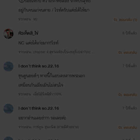
🥺ร้องไห้กับ ความรักทั้งสอง รักที่บริสุทธิ์
อยู่กันจนแก่จนตาย / ไรท์ครับแต่งได้ให้มา
จากตอน: จบ
ตอบกลับ (1)
หัวเห็ดสี_ไข่
6 ปีที่แล้ว
NC แต่งได้เก่งมาก!!ไรท์
จากตอน: chapter 4:สุราเมรัยเป็นเหตุรึเปล่า?(nc กี่
ตอบกลับ
บวกดี?)
I don't think so.22.16
7 ปีที่แล้ว
ขุนดูนอยด์ๆ ทางนี้ก็แอบสงสารพระเอก
เหมือนกันเมียเมินไม่สนใจ
จากตอน: เมื่อไอ้นิลมีผัว100%
ตอบกลับ
I don't think so.22.16
7 ปีที่แล้ว
อยากอ่านเลยง่าาา รอเลยค่ะ
จากตอน: การ์ตูน ขุนxนิล (ถามมีตัวอย่าง)
ตอบกลับ