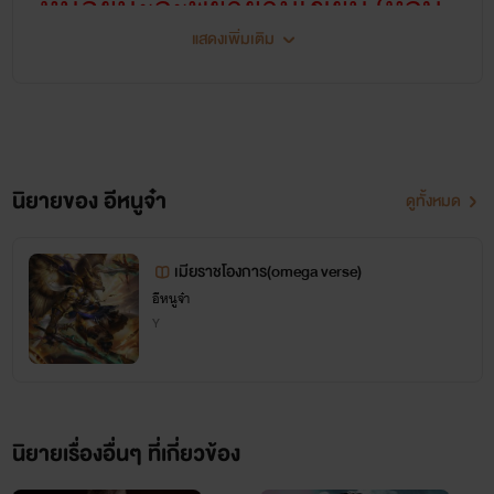
หน่อยนะจะพยายามเขียนให้จบ
แสดงเพิ่มเติม
จำวันเปิดเรื่องไม่ได้งั้นเอาวันนี้ล่ะกัน
💉
🔧🔩🛠
2017-03-09
💊 อยากวิจารณ์ก็วิจารณ์ได้เลยแรงแค่ไหนก็รับไหวจะได้เอา
นิยายของ อีหนูจ๋า
ดูทั้งหมด
มาปรับปรุงงานเขียนได้
เมียราชโองการ(omega verse)
แม้นิยายเราไม่ดังแถมเป็นนักเขียนหน้าใหม่แต่ก็อยากจะมี
อีหนูจ๋า
เพจเป็นของตัวเอง ติดตามการอัพนิยายได้ที่เพจพูดคุยกันได้
Y
😈โลกนี้มันโหดร้ายนะ
ขอหลบ
เพราะเราไม่มีใครคุยด้วย55
มาอยู่ในโลกแห่งจินตนาการที่ตัวเอง
รักเขียนพิมพ์อักษร
สร้างไว้ดีกว่า
นิยายเรื่องอื่นๆ ที่เกี่ยวข้อง