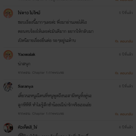
นี่แหละ
ไข่ดาว ไม่ไหม้
5 ปีที่แล้ว
ชอบเรื่องนี้มากๆเลยค่ะ พึ่งมาอ่านเจอได้ไง
ตอนจบร้องไห้เลยค่ะมันดีมาก อยากให้กลับมา
เปิดนิยายเรื่องอื่นต่อ รอๆอยู่นะค้าบ
ตอบกลับ
Yaowalak
6 ปีที่แล้ว
น่าสนุก
จากตอน: Chapter 1:การพบเจอ
ตอบกลับ
Saranya
6 ปีที่แล้ว
เดี๋ยวนะหนูณิคนที่หนูพูดถึงนะสามีหนูทั้งคู่นะ
ลูกหึหึหึ​ ทำไมรู้สึกขำน้องณิน่ารักจริงเธอเอ๋ย
จากตอน: Chapter 1:การพบเจอ
ตอบกลับ
หัวเห็ดสี_ไข่
6 ปีที่แล้ว