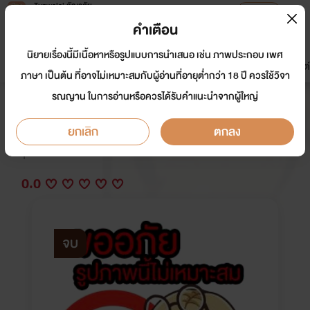
Tunwalai ธัญวลัย
เปิดแอป
เพื่อประสบการณ์ที่ดีกว่าบนมือถือ
คำเตือน
เข้าสู่ระบบ
นิยายเรื่องนี้มีเนื้อหาหรือรูปแบบการนำเสนอ เช่น ภาพประกอบ เพศ
มาใหม่
หน้าแรก
นิยาย
อีบุ๊ก
การ์ตูน
ดรีมแชท
ธัญลิสต์
ภาษา เป็นต้น ที่อาจไม่เหมาะสมกับผู้อ่านที่อายุต่ำกว่า 18 ปี ควรใช้วิจา
รณญาน ในการอ่านหรือควรได้รับคำแนะนำจากผู้ใหญ่
รักซ่อมได้
ยกเลิก
ตกลง
นักเขียน:
อีหนูจ๋า
Y
0.0
จบ