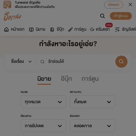
Tunwalai ธัญวลัย
เปิดแอป
เพื่อประสบการณ์ที่ดีกว่าบนมือถือ
เข้าสู่ระบบ
มาใหม่
หน้าแรก
นิยาย
อีบุ๊ก
การ์ตูน
ดรีมแชท
ธัญลิสต์
กำลังหาอะไรอยู่เอ่ย?
นิยาย
อีบุ๊ก
การ์ตูน
หมวด
สถานะจบ
ทุกหมวด
ทั้งหมด
เรียงตาม
ช่วงเวลา
การอัปเดต
ตลอดกาล