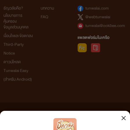
ธัญวลัยคือ?
บทความ
tunwalai.com
นโยบายการ
FAQ
@webtunwalai
คุ้มครอง
tunwalai@ookbee.com
ข้อมูลส่วนบุคคล
เงื่อนไขและข้อตกลง
แพลตฟอร์มในเครือ
Third-Party
Notice
ดาวน์โหลด
Tunwalai Easy
(สำหรับ Android)
ข้อความที่ท่านได้อ่านจากเว็บไซต์นี้เกิดจากการเขียนโดยสาธารณชนและเผยแพร่โดยอัตโนมัติ ผู้ดูแล
เว็บไซต์แห่งนี้ไม่ได้เห็นด้วยและไม่ขอรับผิดชอบต่อข้อความใดๆ ทั้งสิ้น ดังนั้นผู้อ่านทุกท่านโปรดใช้
วิจารณญาณในการกลั่นกรองด้วยตนเอง และหากท่านพบข้อความใดๆ ที่ขัดต่อกฎหมายและศีลธรรม