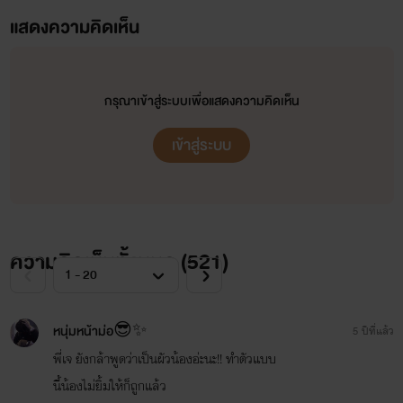
แฟนเพจ
แสดงความคิดเห็น
https://www.facebook.com/Mrs.saith/
กรุณาเข้าสู่ระบบเพื่อแสดงความคิดเห็น
"ยินดีต้อนรับ เข้าสู่โลกของสาววาย"
เข้าสู่ระบบ
มอส
ความคิดเห็นทั้งหมด (
521
)
หนุ่มลูกครึ่ง-ฝรั่งเศส หล่อ ล้ำ ลีลาเด็ด เพื่อนของเจสัน
สวัสดีคะ สาว ๆ หนุ่ม ๆ เราชื่อว่า ทราย
เป็นเพียง หญิงสาว ที่ หลงรักเรื่อง รักๆ ระหว่าง ชายและชาย
ลูกชาย : บริษัทส่งออกอะไหล่รถยนต์ชื่อดัง
หนุ่มหน้าม่อ😎✨
5 ปีที่แล้ว
ทรายแต่งนิยายเพื่อให้คนอ่านมีความสุข และชอบในนิยายของทราย
พี่เจ ยังกล้าพูดว่าเป็นผัวน้องอ่ะนะ!! ทำตัวแบบ
นิสัย : เจ้าชู้ ปากหวาน เป็นคนง่ายๆไม่เรื่องมาก แต่รักใครแล้วรัก
หวังว่าทุกคนจะมีความสุขกับนิยาย ของ ทราย นะค่ะ
นี้น้องไม่ยิ้มให้ก็ถูกแล้ว
จริง