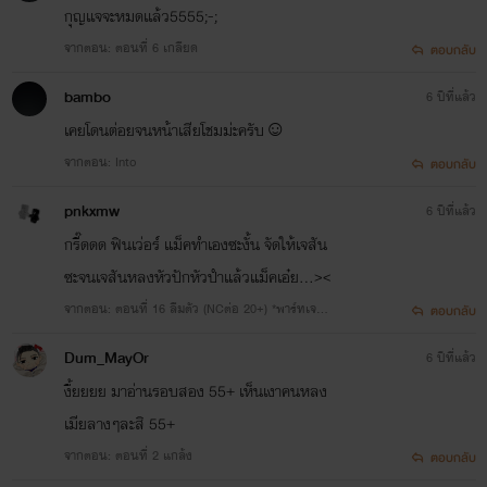
กุญเเจจะหมดเเล้ว5555;-;
จากตอน: ตอนที่ 6 เกลียด
ตอบกลับ
bambo
6 ปีที่แล้ว
นิยาย เรื่องนี้ เป็น แนว ชายxชาย คนที่ไม่ชอบแนวนี้ รบกวนปิด
เคยโดนต่อยจนหน้าเสียโชมม่ะครับ☺️
ได้เลย
จากตอน: Into
ตอบกลับ
ฝาก ติดตาม และคอมเม้นต์ เพื่อให้กำลังใจ กับนักเขียนด้วยนะคะ
pnkxmw
6 ปีที่แล้ว
กรี๊ดดด ฟินเว่อร์ แม็คทำเองซะงั้น จัดให้เจสัน
ซะจนเจสันหลงหัวปักหัวปำแล้วแม็คเอ๋ย...><
จากตอน: ตอนที่ 16 ลืมตัว (NCต่อ 20+) *พาร์ทเจสัน
---------------------------ขอบพระคุณมากคะ----------------
ตอบกลับ
*
-----------
Dum_MayOr
6 ปีที่แล้ว
งื้ยยยย มาอ่านรอบสอง 55+ เห็นเงาคนหลง
เมียลางๆละสิ 55+
จากตอน: ตอนที่ 2 แกล้ง
ตอบกลับ