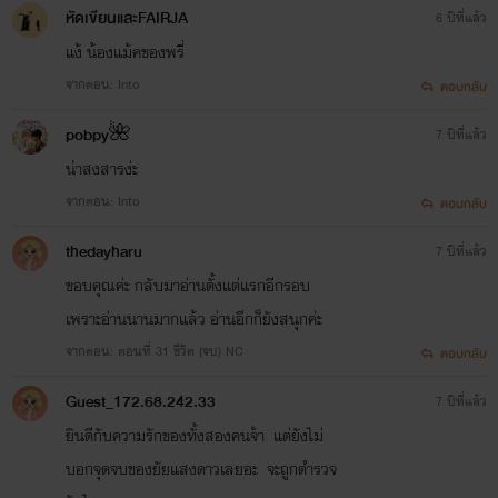
หัดเขียนและFAIRJA
6 ปีที่แล้ว
แง้ น้องแม้คของพรี่
จากตอน: Into
ตอบกลับ
pobpy🌺
7 ปีที่แล้ว
น่าสงสารง่ะ
จากตอน: Into
ตอบกลับ
thedayharu
7 ปีที่แล้ว
ขอบคุณค่ะ กลับมาอ่านตั้งแต่แรกอีกรอบ
เพราะอ่านนานมากแล้ว อ่านอีกก็ยังสนุกค่ะ
จากตอน: ตอนที่ 31 ชีวิต (จบ) NC
ตอบกลับ
Guest_172.68.242.33
7 ปีที่แล้ว
ยินดีกับความรักของทั้งสองคนจ้า แต่ยังไม่
บอกจุดจบของยัยแสงดาวเลยอะ จะถูกตำรวจ