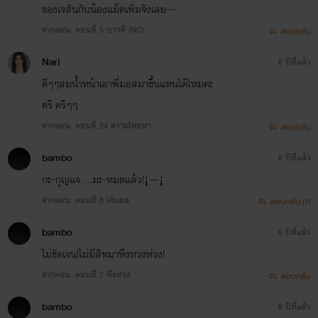
.
ของเจสันกับน้องแม็คเพิ่มจังเลย~~
นิยายวายคือชีวิต ...... คนอ่านคือ "พระเจ้า"
จากตอน: ตอนที่ 5 ปากดี (NC)
ตอบกลับ
.
ปล. ทรายจะอ่านทุกคอมเม้นต์ ใส่ใจทุกคำถาม และจะรักคนอ่านทุกๆคน
Nari
6 ปีที่แล้ว
.
ดีๆๆสมน้ำหน้าเอาพี่มอสมาขึ้นแทนได้ไหมคะ
คริ คริๆๆ
จากตอน: ตอนที่ 24 ความโหยหา
ตอบกลับ
bambo
6 ปีที่แล้ว
แฟนเพจ
กะ-กุญเเจ....มะ-หมดเเล้ว!¡—¡
จากตอน: ตอนที่ 8 ได้แผล
ตอบกลับ (1)
bambo
6 ปีที่แล้ว
https://www.facebook.com/Mrs.saith/
ไม่ชัดเจน!ไม่มีสิทมาหึงหวงห่วง!
จากตอน: ตอนที่ 7 หึงหวง
ตอบกลับ
bambo
6 ปีที่แล้ว