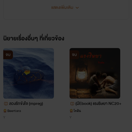
แสดงเพิ่มเติม
ลูกสาว : เจ้าของห้างดัง
นิสัย : ชอบดูถูกคน รังเกรียจ พวกคนจน เอาแต่ใจ
นิยายเรื่องอื่นๆ ที่เกี่ยวข้อง
จบ
จบ
ลวงรักขังใจ (mpreg)
(มีEbook) แรงริษยา NC20+
Beertiara
โรมัน
Y
Y