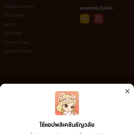
เงื่อนไขและข้อตกลง
แพลตฟอร์มในเครือ
Third-Party
Notice
ดาวน์โหลด
Tunwalai Easy
(สำหรับ Android)
ข้อความที่ท่านได้อ่านจากเว็บไซต์นี้เกิดจากการเขียนโดยสาธารณชนและเผยแพร่โดยอัตโนมัติ ผู้ดูแล
เว็บไซต์แห่งนี้ไม่ได้เห็นด้วยและไม่ขอรับผิดชอบต่อข้อความใดๆ ทั้งสิ้น ดังนั้นผู้อ่านทุกท่านโปรดใช้
วิจารณญาณในการกลั่นกรองด้วยตนเอง และหากท่านพบข้อความใดๆ ที่ขัดต่อกฎหมายและศีลธรรม
กรุณาแจ้งมาที่ tunwalai@ookbee.com เพื่อทีมงานจะได้ดำเนินการในทันที ทั้งนี้ ทางเว็บไซต์ขอสงวน
ลิขสิทธิ์ตามพระราชบัญญัติลิขสิทธิ์ (ฉบับเพิ่มเติม) พ.ศ.2558
ใช้แอปพลิเคชันธัญวลัย