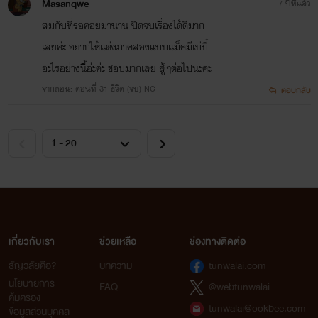
Masanqwe
7 ปีที่แล้ว
สมกับที่รอคอยมานาน ปิดจบเรื่องได้ดีมาก
เลยค่ะ อยากให้เเต่งภาคสองเเบบเเม็คมีเบ่บี๋
อะไรอย่างนี้อ่ะค่ะ ชอบมากเลย สู้ๆต่อไปนะคะ
จากตอน: ตอนที่ 31 ชีวิต (จบ) NC
ตอบกลับ
เกี่ยวกับเรา
ช่วยเหลือ
ช่องทางติดต่อ
ธัญวลัยคือ?
บทความ
tunwalai.com
นโยบายการ
FAQ
@webtunwalai
คุ้มครอง
tunwalai@ookbee.com
ข้อมูลส่วนบุคคล