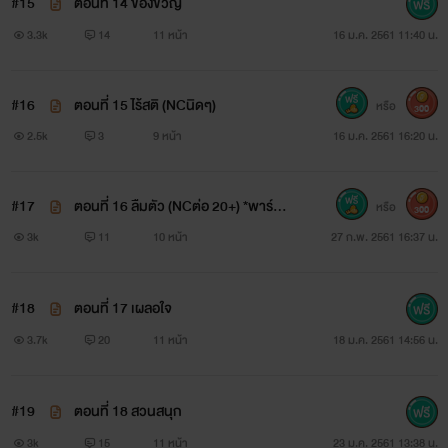
#15
ตอนที่ 14 ของขวัญ
3.3k
14
11 หน้า
16 ม.ค. 2561 11:40 น.
แม็ค
#16
ตอนที่ 15 ไร้สติ (NCนิดๆ)
หรือ
หนุ่มผิวคล้ำ เด็กสลัม พ่อแม่ตาย อยู่กับยาย ครอบครัวคือที่หนึ่ง
300
2.5k
3
9 หน้า
16 ม.ค. 2561 16:20 น.
นิสัย : ไม่ชอบการดูถูก เข้มแข็ง ไม่ค่อยพูดแต่ใครร้ายมาจะพูด
มากเป็นพิเศษ เป็นเด็กดี
#17
ตอนที่ 16 ลืมตัว (NCต่อ 20+) *พาร์ทเจ
หรือ
300
สัน*
3k
11
10 หน้า
27 ก.พ. 2561 16:37 น.
#18
ตอนที่ 17 เผลอใจ
3.7k
20
11 หน้า
18 ม.ค. 2561 14:56 น.
#19
ตอนที่ 18 สวนสนุก
3k
15
11 หน้า
23 ม.ค. 2561 13:38 น.