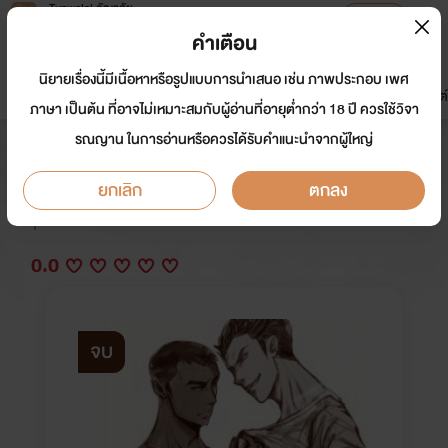
Tunwalai ธัญวลัย
เปิดแอป
เพื่อประสบการณ์ที่ดีกว่าบนมือถือ
คำเตือน
เข้าสู่ระบบ
นิยายเรื่องนี้มีเนื้อหาหรือรูปแบบการนำเสนอ เช่น ภาพประกอบ เพศ
มาใหม่
หน้าแรก
นิยาย
อีบุ๊ก
การ์ตูน
ดรีมแชท
ธัญลิสต์
ภาษา เป็นต้น ที่อาจไม่เหมาะสมกับผู้อ่านที่อายุต่ำกว่า 18 ปี ควรใช้วิจา
รณญาน ในการอ่านหรือควรได้รับคำแนะนำจากผู้ใหญ่
แกล้งให้ร้าย แกล้งให้รัก
ยกเลิก
ตกลง
นักเขียน:
Mrs.saith
Y
0.0
จบ