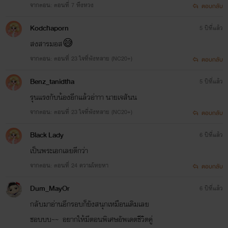
จากตอน: ตอนที่ 7 หึงหวง
*ไม่ชอบหรือผิดพลาดยังไง แนะนำและตักเตือนได้นะค่ะ*
ตอบกลับ
.
Kodchaporn
5 ปีที่แล้ว
สงสารมอส😅
.
จากตอน: ตอนที่ 23 ใจที่พังทลาย (NC20+)
ตอบกลับ
Benz_tanidtha
5 ปีที่แล้ว
รุนแรงกับน้องอีกแล้วอ่าาา นายเจสันน
.
จากตอน: ตอนที่ 23 ใจที่พังทลาย (NC20+)
ชอบ กด Like
ตอบกลับ
.
รัก กด Share
Black Lady
6 ปีที่แล้ว
ทั้ง ชอบ ทั้ง รัก กดทั้ง Like กดทั้ง Share
เป็นพระเอกเลยดีกว่า
นิยายเรื่องนี้เป็นเรื่องแรกของ ทราย เป็นแนว เมะชนเมะ
จากตอน: ตอนที่ 24 ความโหยหา
ตอบกลับ
อาจจะร้าย แรง เลว ดราม่า โรแมนติก แค่ไหน
Dum_MayOr
6 ปีที่แล้ว
มาลุ้นกันนะค่ะ
กลับมาอ่านอีกรอบก็ยังสนุกเหมือนเดิมเลย
ชอบบบ~~ อยากให้มีตอนพิเศษอัพเดตชีวิตคู่