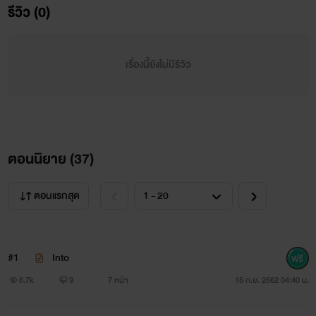
รีวิว (0)
เพียงแต่ฐานะของผมหน้าตาของผม อาจจะแตกต่างจากคนอื่น
เรื่องนี้ยังไม่มีรีวิว
"คุณจะดูถูกผมยังไงก็ได้แต่อย่ามาดูถูกครอบครัวของผม!"
ตอนนิยาย (
37
)
ตอนแรกสุด
#1
Into
ตัวละคร
6.7k
9
7 หน้า
15 ก.ย. 2562 04:40 น.