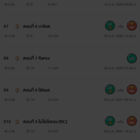
5.2k
9
9 หน้า
15 ก.ย. 2562 06:02 น.
#7
ตอนที่ 6 เกลียด
หรือ
300
3.4k
6
16 หน้า
29 ธ.ค. 2560 14:34 น.
เจสัน
ลูกครึ่งเยอรมัน-ไทย หนุ่มหล่อคม หุ่นแซ่บ ลีลาก็เด็ด ไม่แพ้กัน
#8
ตอนที่ 7 หึงหวง
6.3k
16
11 หน้า
24 ธ.ค. 2560 07:48 น.
ลูกชาย : นักธุรกิจอสังหาริมทรัพย์ชื่อดัง
นิสัย : เจ้าชู้ แต่รักใครแล้วจะหึง และหวงมาก เอาแต่ใจ ปากร้าย
#9
ตอนที่ 8 ได้แผล
หรือ
300
2.9k
10
12 หน้า
03 ม.ค. 2561 09:15 น.
#10
ตอนที่ 9 ไม่ใช่สิ่งของ (NC)
หรือ
300
3.3k
10
12 หน้า
03 ม.ค. 2561 16:12 น.