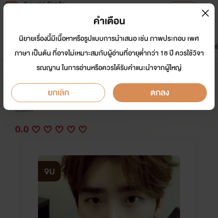
Tunwalai ธัญวลัย
เปิดแอป
เพื่อประสบการณ์ที่ดีกว่าบนมือถือ
คำเตือน
เข้าสู่ระบบ
นิยายเรื่องนี้มีเนื้อหาหรือรูปแบบการนำเสนอ เช่น ภาพประกอบ เพศ
มาใหม่
หน้าแรก
นิยาย
อีบุ๊ก
การ์ตูน
ดรีมแชท
ธัญลิสต์
ภาษา เป็นต้น ที่อาจไม่เหมาะสมกับผู้อ่านที่อายุต่ำกว่า 18 ปี ควรใช้วิจา
รณญาน ในการอ่านหรือควรได้รับคำแนะนำจากผู้ใหญ่
สองรัก Nc20+
ยกเลิก
ตกลง
นักเขียน:
ซันโดริยอง
อีโรติก
0.0
จบ