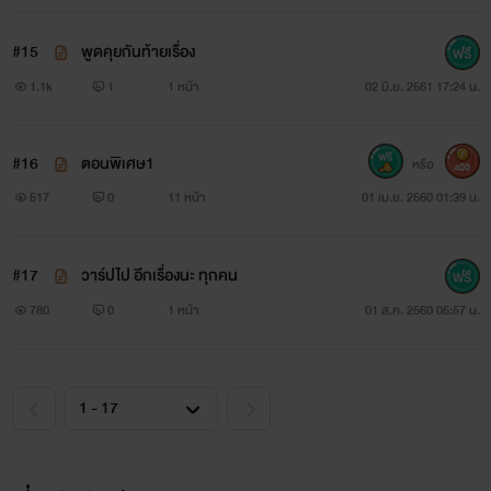
#15
พูดคุยกันท้ายเรื่อง
1.1k
1
1 หน้า
02 มิ.ย. 2561 17:24 น.
หมอท็อป อายุ 28
#16
ตอนพิเศษ1
หรือ
400
517
0
11 หน้า
01 เม.ย. 2560 01:39 น.
สูง185 หนัก70
หมออายุรกรรม บ้านรวย รักษาแม่รัน
#17
วาร์ปไป อีกเรื่องนะ ทุกคน
ชอบรัน ตั้งแต่แรกเห็น
780
0
1 หน้า
01 ส.ค. 2560 05:57 น.