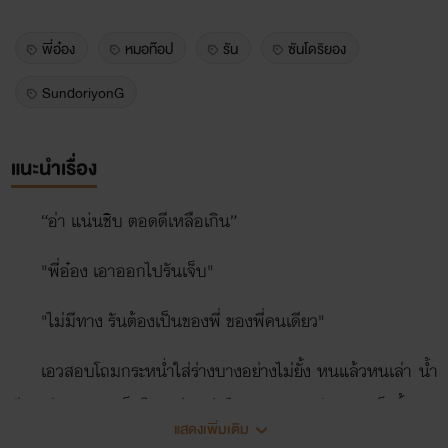
พี่อ๋อง
หมอท๊อป
รัน
ซันโดริยอง
SundoriyonG
แนะนำเรื่อง
“อ่า แน่นชิบ ตอดดีเหลือเกิน”
"พี่อ๋อง เอาออกไปรันเจ็บ"
"ไม่มีทาง รันต้องเป็นของพี่ ของพี่คนเดียว"
เอวสอบโถมกระหน่ำใส่ร่างบางอย่างไม่ยั้ง หนแล้วหนเล่า น้ำ
สีขาวขุ่นกระจายเต็มโพรงอ่อนนุ่มไปหมด หลังจากเสร็จสิ้นหน
แสดงเพิ่มเติม
แรก เขากอดประโลมฉัน