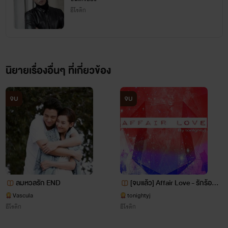
อีโรติก
แวะมาคุยแค่นี้
นิยายเรื่องอื่นๆ ที่เกี่ยวข้อง
เฮ้ย เราเปิดแฟน เพจแล้วนะ เฟนเพจ
SundoriyonG
จบ
จบ
โป อายุ29
สูง158 หนัก45
สัดส่วน 36-23-34
ลมหวลรัก END
[จบแล้ว] Affair Love - รักร้อน ซ่
อนชู้ [Erotic Story - NC18+]
Vascula
tonightyj
ผู้จัดการอู่ซ่อมรถ คอยช่วยเหลือรัน
อีโรติก
อีโรติก