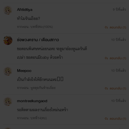
หรือว่าเรื่องไม่สนุก ติ ชม ได้นะ ไม่ว่ากัน
Ahtidtiya
9 ปีที่แล้ว
ทำไมรันเธ๊ออ?
จากตอน: บทที่9Nc(100%)
ตอบกลับ (1)
ช่อพวงคราม / เดือนสกาว
10 ปีที่แล้ว
เขียนเรื่องสองใจแล้วนะ ติดตามอ่านกันได้ สองใจ
ขอตอนพิเศษหน่อยนะคะ จะดูมาอ๋องดูแลรันดี
เปล่า ขอตอนมีbaby ด้วยคร้า
เฮ้ย เราเปิดแฟน เพจแล้วนะ เฟนเพจ SundoriyonG
ตอบกลับ (1)
Meepoo
10 ปีที่แล้ว
เป็นกำลังใจให้อีกคนนะคะ✌🏻
จากตอน: พูดคุยกันท้ายเรื่อง
ตอบกลับ (1)
montreekungaod
10 ปีที่แล้ว
รอติดตามผลงานเรื่องใหม่นะคร้า
จากตอน: บทที่14(จบ)
ตอบกลับ (1)