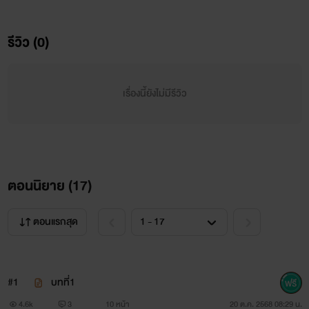
"รัน รันเป็นของพี่แล้ว รันไม่มีสิทธิ์ไปคุยกับผู้ชายคนอื่น"
รีวิว (0)
"......"
เรื่องนี้ยังไม่มีรีวิว
"ถ้ารันไม่ตอบ พี่จะทำต่อนะ ยังไม่อิ่มเลย
สปอยเบาๆ
ตอนนิยาย (
17
)
ตอนแรกสุด
สวัสดีค่ะ ซันโดริยองนะ เป็นนักอ่านมานาน อยากลองเขียน
บ้าง ติชมได้นะจ๊ะ
#1
บทที่1
เรื่องนี้เรื่องแรกของเราเลยนะ
4.6k
3
10 หน้า
20 ต.ค. 2568 08:29 น.