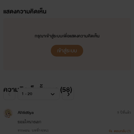
แสดงความคิดเห็น
กรุณาเข้าสู่ระบบเพื่อแสดงความคิดเห็น
ฉาก NC อาจจะเยอะ นางเอกก็เยอะ ไม่รู้จะเลือกใคร ติชม
เข้าสู่ระบบ
หน่อยนะจ๊ะ เพื่อเป็นกำลังใจในการเขียนของเค้า
ทักทาย คร่า ช่วงนี้อยากอัพนะ แต่ไม่ว่างเลย ต้นเดือนงาน
เยอะแยะ
ความคิดเห็นทั้งหมด (
58
)
ยังไงคิดว่า ถ้าว่างจะรีบอัพนะจ๊ะ
รัก และ คิดถึงทุกคน คนอ่านเยอะ แต่ ไม่มีคนเม้นเลย แอบ
Ahtidtiya
9 ปีที่แล้ว
น้อยใจเล็กๆ
ยอมใจนางเอก
จากตอน: บทที่14(จบ)
ตอบกลับ (1)