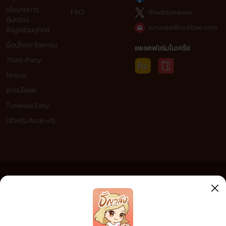
นโยบายการ
FAQ
@webtunwalai
คุ้มครอง
tunwalai@ookbee.com
ข้อมูลส่วนบุคคล
เงื่อนไขและข้อตกลง
แพลตฟอร์มในเครือ
Third-Party
Notice
ดาวน์โหลด
Tunwalai Easy
(สำหรับ Android)
ข้อความที่ท่านได้อ่านจากเว็บไซต์นี้เกิดจากการเขียนโดยสาธารณชนและเผยแพร่โดยอัตโนมัติ ผู้ดูแล
เว็บไซต์แห่งนี้ไม่ได้เห็นด้วยและไม่ขอรับผิดชอบต่อข้อความใดๆ ทั้งสิ้น ดังนั้นผู้อ่านทุกท่านโปรดใช้
วิจารณญาณในการกลั่นกรองด้วยตนเอง และหากท่านพบข้อความใดๆ ที่ขัดต่อกฎหมายและศีลธรรม
กรุณาแจ้งมาที่ tunwalai@ookbee.com เพื่อทีมงานจะได้ดำเนินการในทันที ทั้งนี้ ทางเว็บไซต์ขอสงวน
ลิขสิทธิ์ตามพระราชบัญญัติลิขสิทธิ์ (ฉบับเพิ่มเติม) พ.ศ.2558