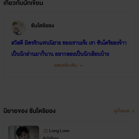
เกี่ยวกับนักเขียน
ซันโดริยอง
สวัสดี มิตรรักแฟนนิยาย ของเรานะจ๊ะ เรา ซันโดริยองจ้าา
เป็นนักอ่านมาก็นาน อยากลองเป็นนักเขียนบ้าง
อ๋อง อายุ 30
แสดงเพิ่มเติม
ลองเขียนดู เรื่องนี้ อาจไม่ใช่ผลงานเรื่องแรกของเรา
สูง189 หนัก75
เพราะเรื่องแรกเขียนไม่จบ 5555
หนุ่มหล่อ พ่อรวย เตะฝุ่นไปวันๆ เพราะรวย รักรันมานาน
ว่างๆเราจะเอามาลงนะ อยากให้ติชมบ้างนะ เพราะเราเห็น
แต่ยอดคนอ่าน ไม่เห็นคนเม้น
นิยายของ ซันโดริยอง
ดูทั้งหมด
เราก็งงๆ ว่าสนุกรึป่าว ติชมเราได้นะ
Long Love
ซันโดริยอง