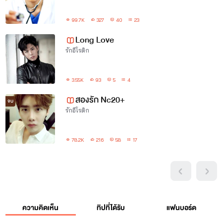
99.7K
327
40
23
Long Love
รักอีโรติก
3.55K
93
5
4
สองรัก Nc20+
จบ
รักอีโรติก
78.2K
216
58
17
ความคิดเห็น
ทิปที่ได้รับ
แฟนบอร์ด