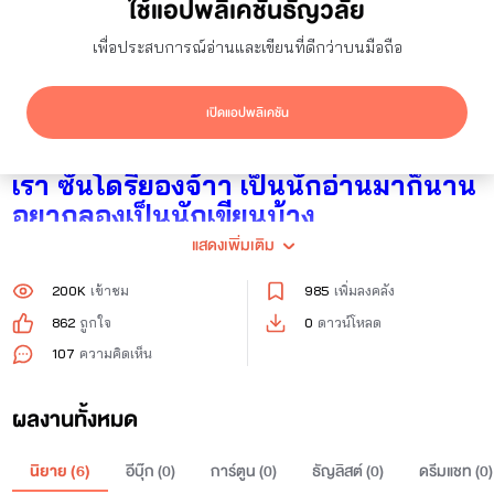
ใช้แอปพลิเคชันธัญวลัย
31
ผู้ติดตาม
16
กำลังติดตาม
เพื่อประสบการณ์อ่านและเขียนที่ดีกว่าบนมือถือ
ติดตาม
เปิดแอปพลิเคชัน
สวัสดี มิตรรักแฟนนิยาย ของเรานะจ๊ะ
เรา ซันโดริยองจ้าา เป็นนักอ่านมาก็นาน
อยากลองเป็นนักเขียนบ้าง
แสดงเพิ่มเติม
ลองเขียนดู เรื่องนี้ อาจไม่ใช่ผลงานเรื่อง
แรกของเรา เพราะเรื่องแรกเขียนไม่จบ
200K
เข้าชม
985
เพิ่มลงคลัง
5555
862
ถูกใจ
0
ดาวน์โหลด
107
ความคิดเห็น
ว่างๆเราจะเอามาลงนะ อยากให้ติชมบ้าง
นะ เพราะเราเห็นแต่ยอดคนอ่าน ไม่เห็น
ผลงานทั้งหมด
คนเม้น
เราก็งงๆ ว่าสนุกรึป่าว ติชมเราได้นะ
นิยาย (
6
)
อีบุ๊ก (
0
)
การ์ตูน (
0
)
ธัญลิสต์ (
0
)
ดรีมแชท (
0
)