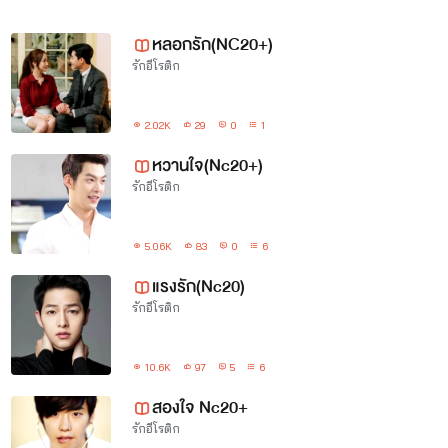
หลอกรัก(NC20+)
แวะมาคุยแค่นี้
รักอีโรติก
2.02K
29
0
1
เฮ้ย เราเปิดแฟน เพจแล้วนะ เฟน
หวานใจ(Nc20+)
เพจ
SundoriyonG
รักอีโรติก
5.06K
83
0
6
แรงรัก(Nc20)
รักอีโรติก
10.6K
97
5
6
สองใจ Nc20+
รักอีโรติก