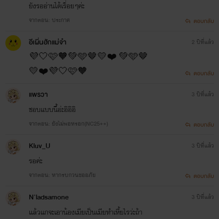
ยังรออ่านได้เรื่อยๆค่ะ
จากตอน: ประกาศ
ตอบกลับ
อีเผิ่นฮักแม่จ๋า
2 ปีที่แล้ว
💜🤍🩷🧡💚🩵🤎💛❤️ 💚🩵🤎
💛❤️💜🤍🩷🧡
ตอบกลับ
แพรวา
3 ปีที่แล้ว
ชอบแบบนี้อ่ะอิอิอิ
จากตอน: ยังไม่พอหรอก(NC25++)
ตอบกลับ
Kluv_U
3 ปีที่แล้ว
รอค่ะ
จากตอน: หากรบกวนขออภัย
ตอบกลับ
N'ladsamone
3 ปีที่แล้ว
เเล้วเเกจะเอาน้องเมียเป็นเมียทำเหี้ยไรว่ะถ้า