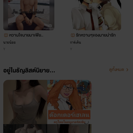
หวานใจนายมาเฟีย..
รักหวานๆของนายน่ารัก
นายน้อย
การ์เด้น
Y
Y
อยู่ในธัญลิสต์นิยาย...
ดูทั้งหมด