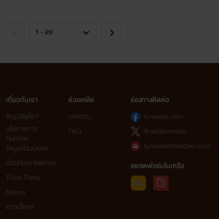
เกี่ยวกับเรา
ช่วยเหลือ
ช่องทางติดต่อ
ธัญวลัยคือ?
บทความ
tunwalai.com
นโยบายการ
FAQ
@webtunwalai
คุ้มครอง
tunwalai@ookbee.com
ข้อมูลส่วนบุคคล
เงื่อนไขและข้อตกลง
แพลตฟอร์มในเครือ
Third-Party
Notice
ดาวน์โหลด