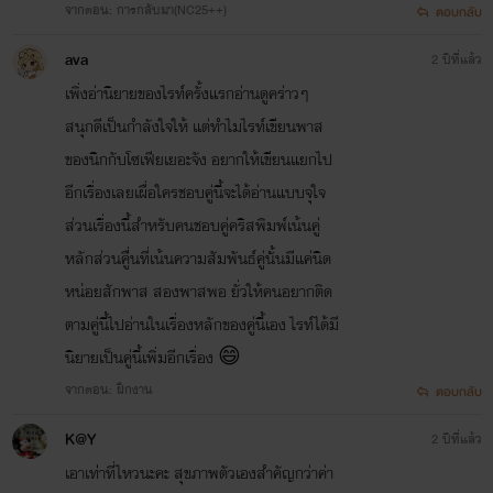
จากตอน: การกลับมา(NC25++)
ตอบกลับ
ava
2 ปีที่แล้ว
เพิ่งอ่านิยายของไรท์ครั้งแรกอ่านดูคร่าวๆ
สนุกดีเป็นกำลังใจให้ แต่ทำไมไรท์เขียนพาส
ของนิกกับโซเฟียเยอะจัง อยากให้เขียนแยกไป
อีกเรื่องเลยเผื่อใครชอบคู่นี้จะได้อ่านแบบจุใจ
ส่วนเรื่องนี้สำหรับคนชอบคู่คริสพิมพ์เน้นคู่
หลักส่วนคู่ื่นที่เน้นความสัมพันธ์คู่นั้นมีแค่นิด
หน่อยสักพาส สองพาสพอ ยั่วให้คนอยากติด
ตามคู่นี้ไปอ่านในเรื่องหลักของคู่นี้เอง ไรท์ได้มี
นิยายเป็นคู่นี้เพิ่มอีกเรื่อง 😄
จากตอน: ฝึกงาน
ตอบกลับ
K@Y
2 ปีที่แล้ว
เอาเท่่าที่ไหวนะคะ สุขภาพตัวเองสำคัญกว่าค่า