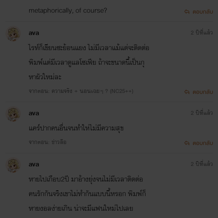
metaphorically, of course?
ตอบกลับ
ava
2 ปีที่แล้ว
ไรท์ก็เขียนซะย้อนแยง ไม่มีเวลาแม้แต่จะติดต่อ
พิมพ์แต่มีเวลาดูแลโซเฟีย ถ้าจะขนาดนี้เป็นกุ
หาผัวใหม่ละ
จากตอน: ความจริง + นอนเฉยๆ ? (NC25++)
ตอบกลับ
ava
2 ปีที่แล้ว
แคร์ปากคนอื่นจนทำให่ไม่มีความสุข
จากตอน: ข่าวลือ
ตอบกลับ
ava
2 ปีที่แล้ว
หายไปเกือบ2ปี มาอ้างยุ่งจนไม่มีเวลาติดต่อ
คนรักกันจริงเขาไม่ทำกันแบบนี้หรอก พิมพ์ก็
หายงอลง่ายเกิน น่าจะมีแฟนใหม่ไปเลย