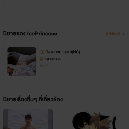
นิยายของ IcePrincess
ดูทั้งหมด
วังวนกามารมณ์(NC)
IcePrincess
อีโรติก
นิยายเรื่องอื่นๆ ที่เกี่ยวข้อง