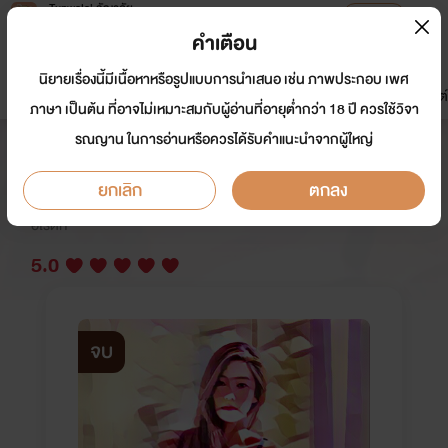
Tunwalai ธัญวลัย
เปิดแอป
เพื่อประสบการณ์ที่ดีกว่าบนมือถือ
คำเตือน
เข้าสู่ระบบ
นิยายเรื่องนี้มีเนื้อหาหรือรูปแบบการนำเสนอ เช่น ภาพประกอบ เพศ
มาใหม่
หน้าแรก
นิยาย
อีบุ๊ก
การ์ตูน
ดรีมแชท
ธัญลิสต์
ภาษา เป็นต้น ที่อาจไม่เหมาะสมกับผู้อ่านที่อายุต่ำกว่า 18 ปี ควรใช้วิจา
รณญาน ในการอ่านหรือควรได้รับคำแนะนำจากผู้ใหญ่
(END) พี่เขยสุดสวาท (NC25++)
ยกเลิก
ตกลง
นักเขียน:
IcePrincess
อีโรติก
5.0
จบ