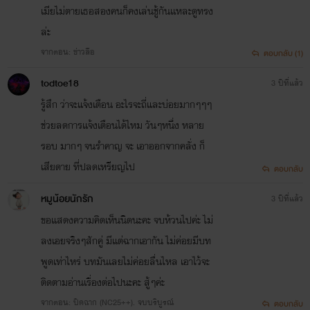
เมียไม่ตายเธอสองคนก็คงเล่นชู้กันเเหละดูทรง
ล่ะ
จากตอน: ข่าวลือ
ตอบกลับ (1)
todtoe18
3 ปีที่แล้ว
รู้สึก ว่าจะแจ้งเตือน อะไรจะถี่และบ่อยมากๆๆๆ
ช่วยลดการแจ้งเตือนได้ไหม วันๆหนึ่ง หลาย
รอบ มากๆ จนรำคาญ จะ เอาออกจากคลั่ง ก็
เสียดาย ที่ปลดเหรียญไป
ตอบกลับ
หมูน้อยนักรัก
3 ปีที่แล้ว
ขอแสดงความคิดเห็นนิดนะคะ จบห้วนไปค่ะ ไม่
ลงเอยจริงๆสักคู่ มีแต่ฉากเอากัน ไม่ค่อยมีบท
พูดเท่าไหร่ บทมันเลยไม่ค่อยลื่นไหล เอาไว้จะ
ติดตามอ่านเรื่องต่อไปนะคะ สู้ๆค่ะ
จากตอน: ปิดฉาก (NC25++). จบบริบูรณ์
ตอบกลับ