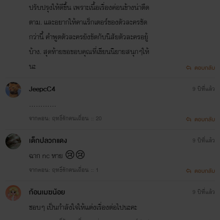
ปรับปรุงให้ดีขึ้น เพราะเนื้อเรื่องค่อนข้างน่าตืด
ตาม. และอยากให้คาแร็กเตอร์ของตัวละครชัด
กว่านี้ คำพูดตัวละครยังขัดกับนิสัยตัวละครอยู้
บ้าง. สุดท้ายขอขอบคุณที่เขียนนิยายสนุกๆให้
นะ
ตอบกลับ
JeepcC4
9 ปีที่แล้ว
............
จากตอน: ฤทธิ์รักคนเถื่อน :: 20
ตอบกลับ
เด็กปลวกแดง
9 ปีที่แล้ว
ฉาก nc หาย 😢😢
จากตอน: ฤทธิ์รักคนเถื่อน :: 1
ตอบกลับ
ก้อนเมฆน้อย
9 ปีที่แล้ว
ชอบๆ เป็นกำลังใจให้แต่งเรื่องต่อไปนะคะ