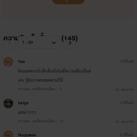
ความคิดเห็นทั้งหมด (
145
)
Yee
3 ปีที่แล้ว
โดนเยดดากถ้าเจ็บฉีกมันไม่มีความเสียวมีเเต่
เจบ รุ้ยังบางคนชอคตายก็มี
จากตอน: ฤทธิ์รักคนเถื่อน :: 3
ตอบกลับ
tariga
4 ปีที่แล้ว
แหม่ๆๆๆๆ
จากตอน: ฤทธิ์รักคนเถื่อน :: 15
ตอบกลับ
Noppwan
6 ปีที่แล้ว