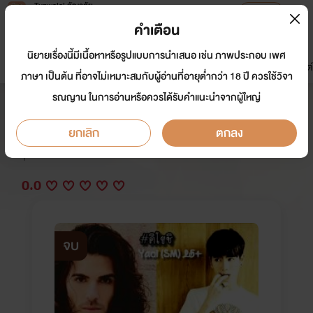
Tunwalai ธัญวลัย
เปิดแอป
เพื่อประสบการณ์ที่ดีกว่าบนมือถือ
คำเตือน
เข้าสู่ระบบ
นิยายเรื่องนี้มีเนื้อหาหรือรูปแบบการนำเสนอ เช่น ภาพประกอบ เพศ
มาใหม่
หน้าแรก
นิยาย
อีบุ๊ก
การ์ตูน
ดรีมแชท
ธัญลิสต์
ภาษา เป็นต้น ที่อาจไม่เหมาะสมกับผู้อ่านที่อายุต่ำกว่า 18 ปี ควรใช้วิจา
รณญาน ในการอ่านหรือควรได้รับคำแนะนำจากผู้ใหญ่
ฤทธิ์รักคนเถื่อน Yaoi 25+ (SM)
ยกเลิก
ตกลง
นักเขียน:
คิโยชิ
Y
0.0
จบ