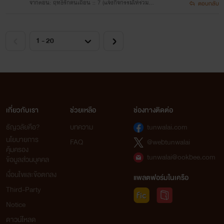
จากตอน: ฤทธิ์รักคนเถื่อน :: 7 (แจ้งกิจกรรมให้ร่วมส
ตอบกลับ
นุก)
เกี่ยวกับเรา
ช่วยเหลือ
ช่องทางติดต่อ
ธัญวลัยคือ?
บทความ
tunwalai.com
นโยบายการ
FAQ
@webtunwalai
คุ้มครอง
tunwalai@ookbee.com
ข้อมูลส่วนบุคคล
เงื่อนไขและข้อตกลง
แพลตฟอร์มในเครือ
Third-Party
Notice
ดาวน์โหลด