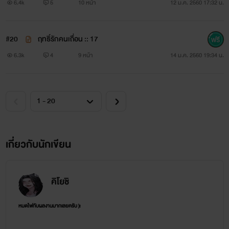
6.4k
5
10 หน้า
12 ม.ค. 2560 17:32 น.
#20
ฤทธิ์รักคนเถื่อน :: 17
6.3k
4
9 หน้า
14 ม.ค. 2560 19:34 น.
แชงคูส โตมาส์
วัย 27 ปี ชายหนุ่มลูกครึ่งอิตาลี-อังกฤษ
เกี่ยวกับนักเขียน
คิโยชิ
หมดไฟกับผลงานมากเลยครับ ):