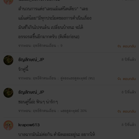
สำนวนการแต่ง"เลยแม้แต่นิดเดียว" "เลย
แม้แต่น้อย"มีทุกประโยคของการดำเนินเรื่อง
มันซำ้เกินไปจนล้น เปลี่ยนบ้างนะ จะได้
อรรถรสขึ้นอีกมากครับ (ติเพื่อก่อนะ)
จากตอน: ฤทธิ์รักคนเถื่อน :: 9
ตอบกลับ
ธัญลักษณ์_JP
8 ปีที่แล้ว
รักคู่นี้
จากตอน: ฤทธิ์รักคนเถื่อน :: คู่รองแชงคูสxตุลย์ (จบ)
ตอบกลับ
ธัญลักษณ์_JP
8 ปีที่แล้ว
ชอนคู่นี้อ่ะ ฟินๆ น่ารักๆ
จากตอน: ฤทธิ์รักคนเถื่อน :: แชงคูส×ตุลย์ 30%
ตอบกลับ
krapow613
8 ปีที่แล้ว
บางฉากมันไม่ต่อกัน คำผิดเยอะอยู่นะ อยากให้