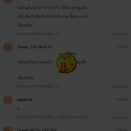
เอเธนส์แกมั่วมากกกกก น่ะ มีเรียวมะอยู่แล้ว
ยังไปซั่มกับอีชะนีหน้าเน่าอีกหรอ หึ่ยยย รมณ์
เสียชะมัด
จากตอน: ฤทธิ์รักคนเถื่อน :: 9
ตอบกลับ
Guest_172.68.6.73
7 ปีที่แล้ว
ดุเดือดเลือดสาดเลยจ้า
ขอเต็ม
เลือดก่อน
จากตอน: ฤทธิ์รักคนเถื่อน :: 6
ตอบกลับ
bigshow
7 ปีที่แล้ว
p
จากตอน: ฤทธิ์รักคนเถื่อน :: 7 (แจ้งกิจกรรมให้ร่วมส
ตอบกลับ
นุก)
Guest_58.10.153.102
7 ปีที่แล้ว