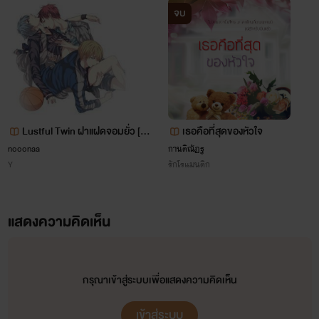
จบ
Lustful Twin ฝาแฝดจอมยั่ว [3
เธอคือที่สุดของหัวใจ
P,18+]
nooonaa
กานติณัฏฐ
Y
รักโรแมนติก
แสดงความคิดเห็น
นานะ
กรุณาเข้าสู่ระบบเพื่อแสดงความคิดเห็น
วัย 22 ปี สาวสวยลูกครึ่งอิตาลี-ญี่ปุ่น เพื่อนสนิทของยิบโซ
เข้าสู่ระบบ