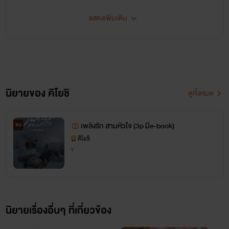
แสดงเพิ่มเติม
นิยายของ คิโยชิ
ดูทั้งหมด
เพลิงรัก สามหัวใจ (3p มีe-book)
จบ
ยิบโซ
คิโยชิ
Y
วัย 22 ปี สาวสวยชาวอิตาลี คู่หมั้นของเอเธนส์
นิยายเรื่องอื่นๆ ที่เกี่ยวข้อง