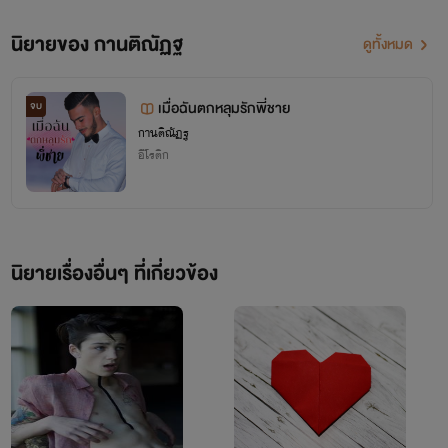
นิยายของ กานติณัฏฐ
ดูทั้งหมด
เมื่อฉันตกหลุมรักพี่ชาย
จบ
กานติณัฏฐ
อีโรติก
นิยายเรื่องอื่นๆ ที่เกี่ยวข้อง