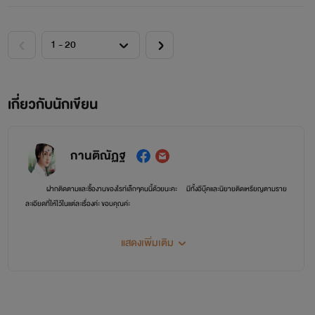
เกี่ยวกับนักเขียน
กานติณัฏฐ
ฝากติดตามและซื้องานของไรท์เล็กๆคนนี้ด้วยนะคะ มีทั้งอีบุ๊คและนิยายติดเหรียญตามราย
ละเอียดที่ให้ไว้ในแต่ละเรื่องค่ะ ขอบคุณค่ะ
แสดงเพิ่มเติม