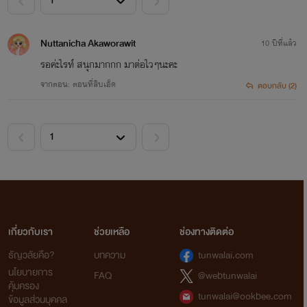
Nuttanicha Akaworawit
10 ปีที่แล้ว
รอค่ะไรท์ สนุกมากกก มาต่อไวๆนะคะ
จากตอน: ตอนที่สิบเอ็ด
ตอบกลับ (2)
เกี่ยวกับเรา
ช่วยเหลือ
ช่องทางติดต่อ
ธัญวลัยคือ?
บทความ
tunwalai.com
นโยบายการ
FAQ
@webtunwalai
คุ้มครอง
tunwalai@ookbee.com
ข้อมูลส่วนบุคคล