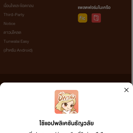
เงื่อนไขและข้อตกลง
แพลตฟอร์มในเครือ
Third-Party
Notice
ดาวน์โหลด
Tunwalai Easy
(สำหรับ Android)
ข้อความที่ท่านได้อ่านจากเว็บไซต์นี้เกิดจากการเขียนโดยสาธารณชนและเผยแพร่โดยอัตโนมัติ ผู้ดูแล
เว็บไซต์แห่งนี้ไม่ได้เห็นด้วยและไม่ขอรับผิดชอบต่อข้อความใดๆ ทั้งสิ้น ดังนั้นผู้อ่านทุกท่านโปรดใช้
วิจารณญาณในการกลั่นกรองด้วยตนเอง และหากท่านพบข้อความใดๆ ที่ขัดต่อกฎหมายและศีลธรรม
กรุณาแจ้งมาที่ tunwalai@ookbee.com เพื่อทีมงานจะได้ดำเนินการในทันที ทั้งนี้ ทางเว็บไซต์ขอสงวน
ลิขสิทธิ์ตามพระราชบัญญัติลิขสิทธิ์ (ฉบับเพิ่มเติม) พ.ศ.2558
ใช้แอปพลิเคชันธัญวลัย