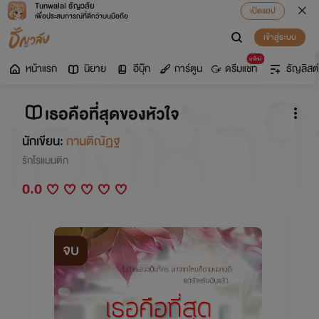
Tunwalai ธัญวลัย
เปิดแอป
เพื่อประสบการณ์ที่ดีกว่าบนมือถือ
เข้าสู่ระบบ
มาใหม่
หน้าแรก
นิยาย
อีบุ๊ก
การ์ตูน
ดรีมแชท
ธัญลิสต์
เธอคือที่สุดของหัวใจ
นักเขียน:
กานติณัฏฐ
รักโรแมนติก
0.0
จบ