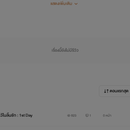
แสดงเพิ่มเติม
เรื่องนี้ยังไม่มีรีวิว
บายก็ต้องเช็ดตัวใช่มั้ย.. "
ตอนแรกสุด
บผชก็ถูกดูแลมาตลอด แถมยังไม่เคยเมาอีก..
้ในลิ้นชัก : 1st Day
823
1
0 หน้า