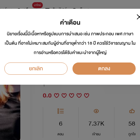
มาใหม่
การ์ตูน
ดรีมแชท
ธัญลิสต์
ค้นหา
คำเตือน
นิยายเรื่องนี้มีเนื้อหาหรือรูปแบบการนำเสนอ เช่น ภาพประกอบ เพศ ภาษา
You Are My Type I 
เป็นต้น ที่อาจไม่เหมาะสมกับผู้อ่านที่อายุต่ำกว่า 18 ปี ควรใช้วิจารณญาน ใน
การอ่านหรือควรได้รับคำแนะนำจากผู้ใหญ่
ในลิ้นชัก [ YURI ]
ยกเลิก
ตกลง
นักเขียน:
เมถุนตองยู
Y
0.0
6
7.37K
58
ตอน
เข้าชม
ถูกใจ