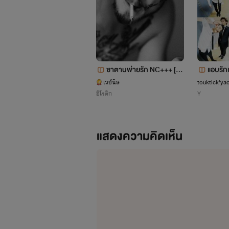
ซาตานพ่ายรัก NC+++ [EN
แอบรักเ
HI 
D]
เวย์นิส
touktick'yao
อีโรติก
Y
แสดงความคิดเห็น
เรียกเป็นภ