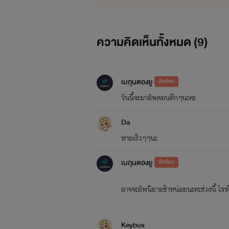
XX คูณ XX
ซึ่
ความคิดเห็นทั้งหมด (
9
)
เมถุนตองยู
นักเขียน
วันนี้จะมาอัพตอนดึกๆนะคะ
Da
หายเร็วๆๆนะ
<
You Are 
เมถุนตองยู
นักเขียน
อาจจะอัพนิยายช้าหน่อยนะคะช่วงนี้ ไร
เป็นนิยายเร
Keybus