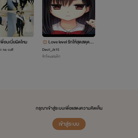
พื่อนเนี่ยผิดไหม
Love level รักให้สุดสดุดรัก
I'M
ยัยนักธุรกิจ
i na cuff
Devil_Jk15
รักโรแมนติก
"
GEMINIUUU
"
กรุณาเข้าสู่ระบบเพื่อแสดงความคิดเห็น
าษาบ้านเฮาว่า
เมถุนตองยู
เข้าสู่ระบบ