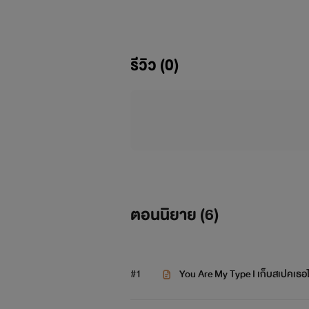
เก็บสเปคเธอไว้ในลิ้นชัก
[ YURI ]
รีวิว (0)
....
" ถ้าแบบในซีรีส์เวลาคนเมาหรือไม่ส
ตอนนิยาย (
6
)
แล้วเค้าทำยังไงกันล่ะ? ปกติฉันค
มันจะทรมาณมั้ยนะ ?
#1
You Are My Type I เก็บสเปคเธอไว
ตอนนี้ในห้องหนาวมากเลย