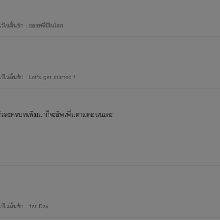
่สวยเหมือนนักเขียนท่านอื่นๆ แต่
ในลิ้นชัก : ของฟรีมีในโลก
ด้อ่านนั่นคือมาจากใจและจากจ
เมถุนเป็นผู้หญิงที่ชอบผู้หญิงด้วยกั
นลิ้นชัก : Let's get started !
นื้อเรื่องที่แต่งก็มาจากชีวิตจริงที
ตัวละครบทเพิ่มมาก็จะอัพเพิ่มตามตอนนะคะ
่ได้หลงมาอ่านไบโอของเมถุนจนถึงต
ในลิ้นชัก : 1st Day
่องแรกไว้ในอ้อมอกอ้อมใจด้วยนะฮั