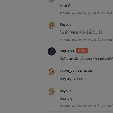
ขอบใจจ้า
เด่น ภาษาอาจจะไม
จากตอน: You Are My Type I เก็บสเปคเธอไว้
ปรากฏให้ทุกคนไ
Keybus
วิน น่าารักขนาดนี้จะขี่ทั้งวัน. อิอิ
ถุนจริงๆ เนื่องจาก
จากตอน: You Are My Type I เก็บสเปคเธอไว้ใ
( ฮา ) บางส่วนในเ
เมถุนตองยู
นักเขียน
อัพอิมเมจเพิ่มแล้วนะคะ ถ้าตอนไหนมี
งง -//-
Guest_223.24.34.241
ต่อๆ สนุกมากค่ะ
XX เนตร XX
Keybus
หากท่านผู้ใดที
ติดตามๆ
จากตอน: You Are My Type I เก็บสเปคเธอไว้
ก็ขอฝากนิยายเรื