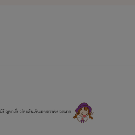
งเป็นนามปากกาของข้าพเจ้าเอง
My Type !
เก็บเสปคเธอไว้ในลิ
ท์มีปัญหาเกี่ยวกับเส้นเอ็นแขนขวาค่ะปวดมาก
ื่องแรกที่เมถุนแต่งเอง
พล็อ
( yuri )