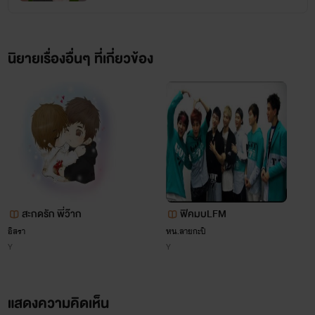
เพจ Facebook: vampire rose
นิยายเรื่องอื่นๆ ที่เกี่ยวข้อง
สะกดรัก พี่ว๊าก
ฟิคมบLFM
อิสรา
หน.ลายกะปิ
Y
Y
แสดงความคิดเห็น