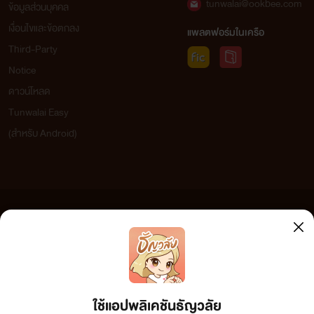
tunwalai@ookbee.com
ข้อมูลส่วนบุคคล
เงื่อนไขและข้อตกลง
แพลตฟอร์มในเครือ
Third-Party
Notice
ดาวน์โหลด
Tunwalai Easy
(สำหรับ Android)
ข้อความที่ท่านได้อ่านจากเว็บไซต์นี้เกิดจากการเขียนโดยสาธารณชนและเผยแพร่โดยอัตโนมัติ ผู้ดูแล
เว็บไซต์แห่งนี้ไม่ได้เห็นด้วยและไม่ขอรับผิดชอบต่อข้อความใดๆ ทั้งสิ้น ดังนั้นผู้อ่านทุกท่านโปรดใช้
วิจารณญาณในการกลั่นกรองด้วยตนเอง และหากท่านพบข้อความใดๆ ที่ขัดต่อกฎหมายและศีลธรรม
กรุณาแจ้งมาที่ tunwalai@ookbee.com เพื่อทีมงานจะได้ดำเนินการในทันที ทั้งนี้ ทางเว็บไซต์ขอสงวน
ลิขสิทธิ์ตามพระราชบัญญัติลิขสิทธิ์ (ฉบับเพิ่มเติม) พ.ศ.2558
ใช้แอปพลิเคชันธัญวลัย