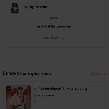
vampire rose
สวัสดีค่ะ
นามปากกาที่ใช้ คือ " vampire rose "
ชอบผลงานของไรท์ ติดตามและพูดคุยกันกับไรท์ได้นะคะ
แสดงเพิ่มเติม
นิยายของไรท์ เน้นหนักไปทางหวาน ฟิน ละมุน นุ่มนวล ไม่เน้นดราม่าหนัก
อยากให้คุณคนอ่านสนุกและมีความสุขกับสิ่งที่เราเขียน
ฝากสนับสนุนเเละเป็นกำลังใจให้กันด้วยนะคะ
"ขอฝากผลงานไว้ในใจคนอ่านด้วยนะ"
นิยายของ vampire rose
ดูทั้งหมด
[ขอบคุณที่ติดตาม ขอบคุณที่คอมเมนต์]
รักนะคะ
บัลลังก์หัวใจเวหาโอบรัก (มี E-book)
จบ
vampire rose
************
Y
-----ติดตามเพจนิยายของไรท์ได้ข้างล่างเลยนะคะ -----