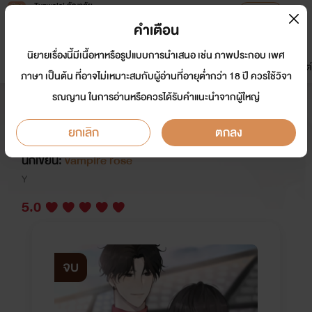
Tunwalai ธัญวลัย
เปิดแอป
เพื่อประสบการณ์ที่ดีกว่าบนมือถือ
คำเตือน
เข้าสู่ระบบ
นิยายเรื่องนี้มีเนื้อหาหรือรูปแบบการนำเสนอ เช่น ภาพประกอบ เพศ
มาใหม่
หน้าแรก
นิยาย
อีบุ๊ก
การ์ตูน
ดรีมแชท
ธัญลิสต์
ภาษา เป็นต้น ที่อาจไม่เหมาะสมกับผู้อ่านที่อายุต่ำกว่า 18 ปี ควรใช้วิจา
รณญาน ในการอ่านหรือควรได้รับคำแนะนำจากผู้ใหญ่
เสร็จนายจนได้ผู้ชายสายรุก [มี​ E-
book​ วางจำหน่ายเเล้ว]​
ยกเลิก
ตกลง
นักเขียน:
vampire rose
Y
5.0
จบ