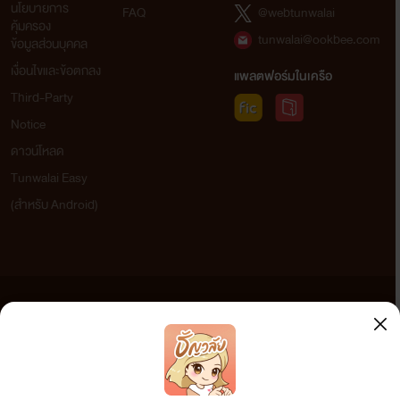
นโยบายการ
FAQ
@webtunwalai
คุ้มครอง
tunwalai@ookbee.com
ข้อมูลส่วนบุคคล
เงื่อนไขและข้อตกลง
แพลตฟอร์มในเครือ
Third-Party
Notice
ดาวน์โหลด
Tunwalai Easy
(สำหรับ Android)
ข้อความที่ท่านได้อ่านจากเว็บไซต์นี้เกิดจากการเขียนโดยสาธารณชนและเผยแพร่โดยอัตโนมัติ ผู้ดูแล
เว็บไซต์แห่งนี้ไม่ได้เห็นด้วยและไม่ขอรับผิดชอบต่อข้อความใดๆ ทั้งสิ้น ดังนั้นผู้อ่านทุกท่านโปรดใช้
วิจารณญาณในการกลั่นกรองด้วยตนเอง และหากท่านพบข้อความใดๆ ที่ขัดต่อกฎหมายและศีลธรรม
กรุณาแจ้งมาที่ tunwalai@ookbee.com เพื่อทีมงานจะได้ดำเนินการในทันที ทั้งนี้ ทางเว็บไซต์ขอสงวน
ลิขสิทธิ์ตามพระราชบัญญัติลิขสิทธิ์ (ฉบับเพิ่มเติม) พ.ศ.2558