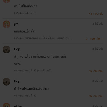
ตามไปซ้อมกิ๊กเก่า
จากตอน: ตอนที่ 10
ตอบกลับ
jira
3 ปีที่แล้ว
เกินสองแล้วจร้า
จากตอน: ชวนอ่านนิยายเรื่อง พี่ครับ...คบนักมวยต่อ
ตอบกลับ (1)
ย(อ่อย)หนักดีนะ
Pop
3 ปีที่แล้ว
สนุกค่ะ จะไปอ่านน้องหมวย กับพักรบต่อ
นะคะ
จากตอน: ตอนที่ 33 (จบบริบูรณ์)​
ตอบกลับ
Pop
3 ปีที่แล้ว
กำลังจะโรแมนติกแล้วเชียว
จากตอน: ตอนที่ 32
ตอบกลับ
nicky
3 ปีที่แล้ว