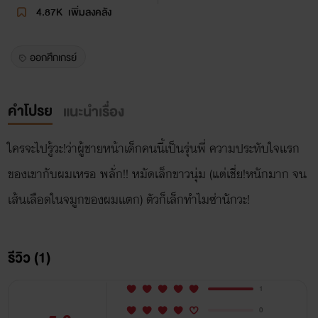
4.87K
เพิ่มลงคลัง
ออกศึกเกรย์
คำโปรย
แนะนำเรื่อง
ใครจะไปรู้วะ!ว่าผู้ชายหน้าเด็กคนนี้เป็นรุ่นพี่ ความประทับใจแรก
ของเขากับผมเหรอ พลั่ก!! หมัดเล็กขาวนุ่ม (แต่เชี่ย!หนักมาก จน
เส้นเลือดในจมูกของผมแตก) ตัวก็เล็กทำไมซ่านักวะ!
รีวิว (1)
1
0