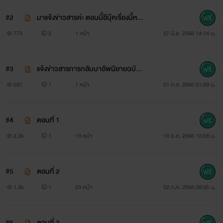
#2
มาแจ้งข่าวสารค่ะ ตอนนี้อีบุ๊คเรื่องนี้หม
ดลิขสิทธิ์จากสนพ.เรียบร้อยแล้วนะคะ
773
2
1 หน้า
27 มิ.ย. 2566 14:14 น.
#3
แจ้งข่าวสารการกลับมาอัพนิยายฉบับรี
ไรท์/ตรวจคำแล้ว
691
1
1 หน้า
01 ก.ค. 2566 01:39 น.
#4
ตอนที่ 1
2.3k
1
19 หน้า
10 ธ.ค. 2566 10:58 น.
#5
ตอนที่ 2
1.3k
1
23 หน้า
02 ก.ค. 2566 09:35 น.
#6
ตอนที่ 3