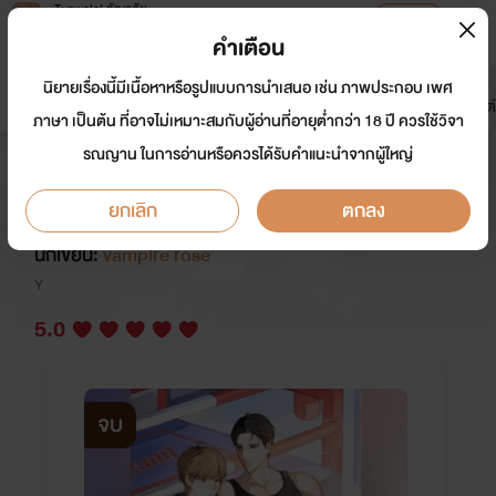
Tunwalai ธัญวลัย
เปิดแอป
เพื่อประสบการณ์ที่ดีกว่าบนมือถือ
คำเตือน
เข้าสู่ระบบ
นิยายเรื่องนี้มีเนื้อหาหรือรูปแบบการนำเสนอ เช่น ภาพประกอบ เพศ
มาใหม่
หน้าแรก
นิยาย
อีบุ๊ก
การ์ตูน
ดรีมแชท
ธัญลิสต์
ภาษา เป็นต้น ที่อาจไม่เหมาะสมกับผู้อ่านที่อายุต่ำกว่า 18 ปี ควรใช้วิจา
รณญาน ในการอ่านหรือควรได้รับคำแนะนำจากผู้ใหญ่
พี่ครับ...คบนักมวยต่อย(อ่อย)หนักดี
นะ (มี E-book)
ยกเลิก
ตกลง
นักเขียน:
vampire rose
Y
5.0
จบ