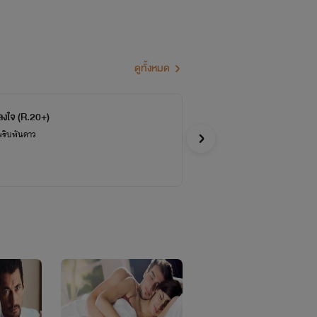
าไหร่แต่จะพัฒนา
นี้ก็พอเนอะ
ดูทั้งหมด
ลงใจ (R.20+)
อส
จบ
พริบพันดาว
ดินสอโ
อีโรติก