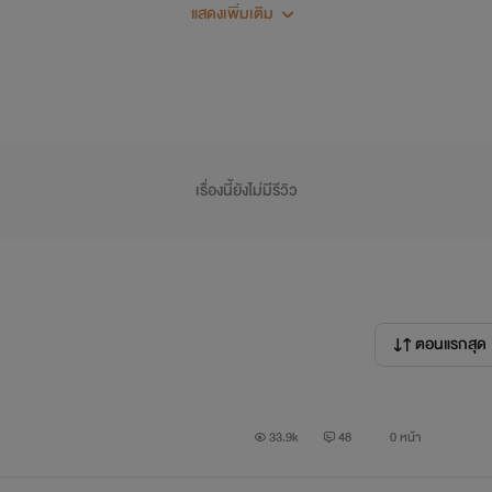
้วยนะคะ เขียนเป็นเรื่องแรก ยังไงก็ติชมกันด้วยนะคะ ไม่รู้จะไปรอดมั้ย
แสดงเพิ่มเติม
เรื่องนี้ยังไม่มีรีวิว
ตอนแรกสุด
33.9k
48
0 หน้า