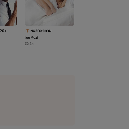
 20+
หนีรักซาตาน
เด็ดหัวใจจอมมาร (ตีพิมพ์
ป็นรูปเล่มกับ สำนักพิมพ์
ไฮยาซินท์
ย้ายย้ายย้าย
อีโรติก
รักโรแมนติก
ต์ ออฟ เลิฟ แล้วนะคะ)