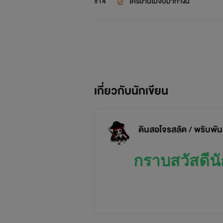
#14
ใครอ่านไม่จบมาทางนี้
เกี่ยวกับนักเขียน
ดินสอโจรสลัด / พริบพั
กราบสวัสดีนัก
เมื่อก่อนเคยฝันไว