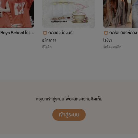
 Boys School โรงเรี
กลลวงบ่วงนรี
กลรัก วิวาห์ลวง
 (HunHan,KrisYeo
อมิกดาลา
ไอรีชา
อีโรติก
รักโรแมนติก
o,TaoBaek)
กรุณาเข้าสู่ระบบเพื่อแสดงความคิดเห็น
เข้าสู่ระบบ