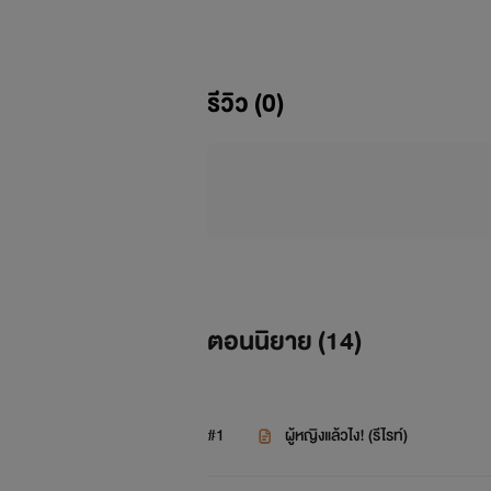
ฝากด
รีวิว (0)
ตอนนิยาย (
14
)
#1
ผู้หญิงแล้วไง! (รีไรท์)