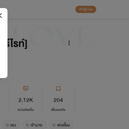
เข้าสู่ระบบ
[รีไรท์]
2.12K
204
ความคิดเห็น
เพิ่มลงคลัง
แรง
เจ้านาย
พ่อเลี้ยง