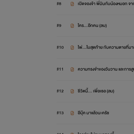
#8
เปิดจองจ้า พี่มินกับน้องหมอก จาก
#9
ใคร...อีกคน (ลบ)
รินหมอก สาวมั่นเพิ่งเรียนจบหมาดๆ ที่
รับการอุปถัมภ์ ผู้ที่รับอุปถัมภ์เธอคื
#10
ไพ่...ใบสุดท้าย กับความตายที่มา
เธอ แล้วเงื่อนไขก็เก
#11
ความทรงจำของวันวาน และการสูญ
มิน หรือพ่อเลี้ยง หนุ่มวิศวะ ที่ผันตัว
#12
ชีวิตนี้... เพื่อเธอ (ลบ)
มาเยือนในฐา
#13
อีบุ๊ค มาแล้วนะครัช