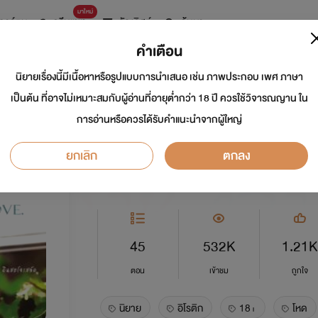
มาใหม่
การ์ตูน
ดรีมแชท
ธัญลิสต์
ค้นหา
คำเตือน
นิยายเรื่องนี้มีเนื้อหาหรือรูปแบบการนำเสนอ เช่น ภาพประกอบ เพศ ภาษา
เงื่อนไขร้าย กลายรัก 
เป็นต้น ที่อาจไม่เหมาะสมกับผู้อ่านที่อายุต่ำกว่า 18 ปี ควรใช้วิจารณญาน ใน
การอ่านหรือควรได้รับคำแนะนำจากผู้ใหญ่
นักเขียน:
ดินสอโจรสลัด / พริบพันดาว
ยกเลิก
ตกลง
อีโรติก
0.0
45
532K
1.21K
ตอน
เข้าชม
ถูกใจ
นิยาย
อิโรติก
18+
โหด