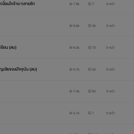
เงื่อนไขร้าย กลายรัก
7.9k
7
0 หน้า
8.6k
45
0 หน้า
หวังไว้ว่าอยากหนีความวุ่นวายในกรุง เธอจึงเลือกสมัครงานเฉพาะต่างจ
อชายหนุ่มวัยกลางคนที่มีจิตใจเป็นหญิง แต่เธอไม่เคยเห็นว่าสิ่งนั้นคื
เยือน (ลบ)
8.3k
73
0 หน้า
ิดขึ้นด้วยความที่ไม่เคยยอมให้ใครมาดูถูก เธอจึงไม่ค่อยลงรอยกับเจ้
เสียของปัจจุบัน (ลบ)
6.7k
42
0 หน้า
มาเป็นเจ้าของไร่ด้วยวัยเพียง 27 ปี เนื่องจากสถานการณ์บังคับ และได้ร
7.3k
83
0 หน้า
นะคนงานใหม่ของไร่ ได้สร้างความปั่นป่วนตั้งแต่เธอมาอยู่ยังไม่ถึง 
กราบขอบพระคุณที่เข้ามานะค่ะ
3.1k
1
0 หน้า
ฝากเพจของไรท์ด้วยนะคร้า กราบงามๆ