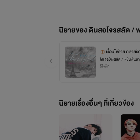
ได้เป็นนักเขีย
เรื่อยๆนะค
นิยายของ ดินสอโจรสลัด / 
เงื่อนไขร้าย กลายร
นความทรงจำ)
ดินสอโจรสลัด / พริบพันดา
อีโรติก
นิยายเรื่องอื่นๆ ที่เกี่ยวข้อง