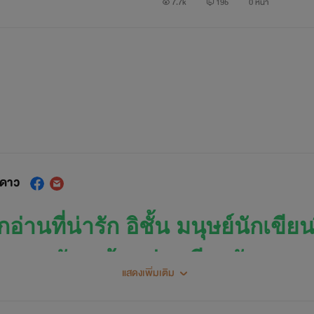
7.7k
195
0 หน้า
นดาว
อ่านที่น่ารัก อิชั้น มนุษย์นักเขีย
สอ*หลัด แล้วแต่จะเรียกกันนะคะ
แสดงเพิ่มเติม
้ว่าสักวันจะต้องเป็นนักเขียนให้ได