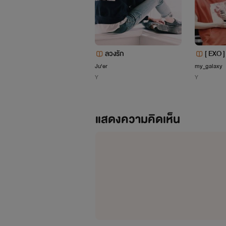
ลวงรัก
[ EXO ]
ยนชาย
Ju'er
my_galaxy
Y
Y
l,KaiD
แสดงความคิดเห็น