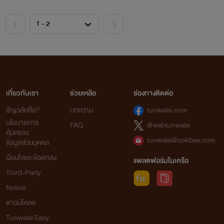
เกี่ยวกับเรา
ช่วยเหลือ
ช่องทางติดต่อ
ธัญวลัยคือ?
บทความ
tunwalai.com
นโยบายการ
FAQ
@webtunwalai
คุ้มครอง
tunwalai@ookbee.com
ข้อมูลส่วนบุคคล
เงื่อนไขและข้อตกลง
แพลตฟอร์มในเครือ
Third-Party
Notice
ดาวน์โหลด
Tunwalai Easy