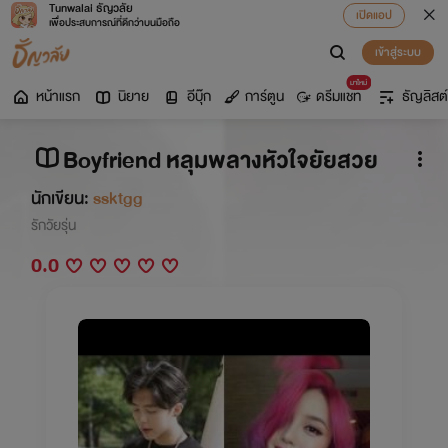
Tunwalai ธัญวลัย
เปิดแอป
เพื่อประสบการณ์ที่ดีกว่าบนมือถือ
เข้าสู่ระบบ
มาใหม่
หน้าแรก
นิยาย
อีบุ๊ก
การ์ตูน
ดรีมแชท
ธัญลิสต์
Boyfriend หลุมพลางหัวใจยัยสวย
นักเขียน:
ssktgg
รักวัยรุ่น
0.0