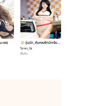
ำมะลอ)
วุ่นนัก_ดันหลงรักนักเรียน
Hot Love รักร้ายๆจากน
NC 20+
หน้าโหด
วิภาดา_TB
Jemjam
อีโรติก
รักวัยรุ่น