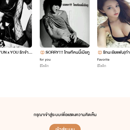
UN x YOU รักจำย
SORRY!!! โทษทีคนนี้เมียกู
รักนะยัยแฟน(ก
for you
Favorite
อีโรติก
อีโรติก
กรุณาเข้าสู่ระบบเพื่อแสดงความคิดเห็น
เข้าสู่ระบบ