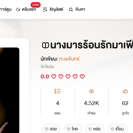
มาใหม่
การ์ตูน
ดรีมแชท
ธัญลิสต์
ค้นหา
นางมารร้อนรักมาเฟี
นักเขียน:
ทะเลจันทร์
รักวัยรุ่น
0.0
4
4.52K
62
ตอน
เข้าชม
ถูกใจ
สวย
โหด
หล่อ
เถื่อน