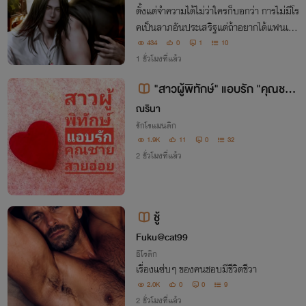
ตั้งแต่จำความได้ไม่ว่าใครก็บอกว่า การไม่มีโร
คเป็นลาภอันประเสริฐแต่ถ้าอยากได้แฟนเป็
นหมอ ก็คงต้องลองเสี่ยงเป็นสักโรคแล้วล่
434
0
1
10
ะ...แต่หมอที่ว่าดันเป็น หมอผี นี่สิ...
1 ชั่วโมงที่แล้ว
"สาวผู้พิทักษ์" แอบรัก "คุณชาย
สายอ่อย"
ณรินา
รักโรแมนติก
1.9K
11
0
32
2 ชั่วโมงที่แล้ว
ชู้
Fuku@cat99
อีโรติก
เรื่องแซ่บๆ ของคนชอบมีชีวิตชีวา
2.0K
0
0
9
2 ชั่วโมงที่แล้ว