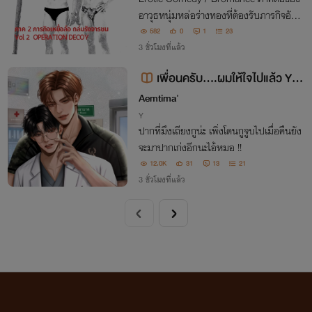
อาวุธหนุ่มหล่อร่างทองที่ต้องรับภารกิจอันต
รายกับความป่วนของแก๊งเพื่ิอนซี้
582
0
1
23
3 ชั่วโมงที่แล้ว
เพื่อนครับ....ผมให้ใจไปแล้ว You
‘re Mine
Aemtima'
Y
ปากที่มึงเถียงกูน่ะ เพิ่งโดนกูจูบไปเมื่อคืนยัง
จะมาปากเก่งอีกนะไอ้หมอ !!
12.0K
31
13
21
3 ชั่วโมงที่แล้ว