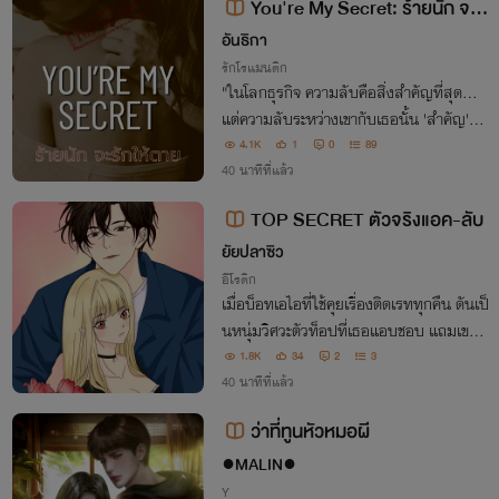
You're My Secret: ร้ายนัก จะรั
กให้ตาย
อันธิกา
รักโรแมนติก
"ในโลกธุรกิจ ความลับคือสิ่งสำคัญที่สุด...
แต่ความลับระหว่างเขากับเธอนั้น 'สำคัญ' ยิ่
งกว่า"
4.1K
1
0
89
40 นาทีที่แล้ว
TOP SECRET ตัวจริงแอค-ลับ
ยัยปลาซิว
อีโรติก
เมื่อบ็อทเอไอที่ใช้คุยเรื่องติดเรททุกคืน ดันเป็
นหนุ่มวิศวะตัวท็อปที่เธอแอบชอบ แถมเขายั
งอัดคลิปมาขู่เพื่อแบล็กเมลเธอ
1.8K
34
2
3
40 นาทีที่แล้ว
ว่าที่ทูนหัวหมอผี
●MALIN●
Y