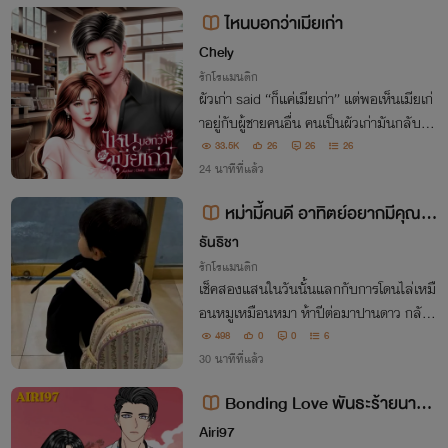
ามใจเขาบ้างแล้ว เพราะเขาจะไม่ยอมปล่อยเ
ไหนบอกว่าเมียเก่า
ธอ
Chely
รักโรแมนติก
ผัวเก่า said “ก็แค่เมียเก่า” แต่พอเห็นเมียเก่
าอยู่กับผู้ชายคนอื่น คนเป็นผัวเก่ามันกลับมีอ
าการ ✅​หน้าตึง ✅​ขบกรามกรอดๆ ✅​หาย
33.5K
26
26
26
ใจฟึดฟัด ✅​และหงุดหงิดอย่างไม่มีสาเหตุ
24 นาทีที่แล้ว
หม่ามี้คนดี อาทิตย์อยากมีคุณลุ
งคนหล่อเป็นปะป๊า
ธันธิชา
รักโรแมนติก
เช็คสองแสนในวันนั้นแลกกับการโดนไล่เหมื
อนหมูเหมือนหมา ห้าปีต่อมาปานดาว กลับ
มาพร้อมลูกชายตัวอวบที่หน้าเหมือนเขาราว
498
0
0
6
กับก๊อปวาง เห็นใครหล่อก็เห็นเป็นพ่อหมดเ
30 นาทีที่แล้ว
ลยหรือไง ชมฉันหล่อฉันเป็นพ่อเธอได้หรือ
Bonding Love พันธะร้ายนายก
ยัง ยังกั้บ
ะล่อน l อ่านฟรี
Airi97