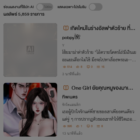
ซ่อนผลงานที่ใช้ปก AI
แสดงเฉพาะโปรโมชัน
ผลลัพธ์
5,859
รายการ
เกิดใหม่ในร่างอัลฟาตัวร้าย ที่พ
ระเอกฆ่าตายตั้งแต่ต้นเรื่อง
pobpy🌺
Y
โซ้ยมาม่าด่าตัวร้าย "ไอ้ควาย!โคตรโง่!มีเงินเย
อะแยะเสือกไม่ใช้ มึงจะไปหาเรื่องพระเอ--แค่
กๆ อ่อก!" รู้สึกตัวอีกที... "ม่ายยย! กูจะอยู่ใ
514
8
0
16
นร่างใครก็ได้ที่ไม่ใช่มึง!" สุดท้ายภารกิจหนีต
3 นาทีที่แล้ว
ายสุดวุ่นวายจึงบังเกิด
One Girl ยัยคุณหนูของมาเฟีย
(อ่านฟรี)
ทิพเนตร
รักโรแมนติก
เธอผู้ปักใจรักแค่พี่ชายของเขาเพียงคนเดียว
แต่จู่ ๆ การปรากฏตัวของเขาทำให้ชีวิตเธอต้
องเปลี่ยนไปตลอดกาล ลูกชายเพื่อนแม่คน
395
1
0
8
นี้ที่คอยตามใจเธอตลอด ถึงเวลาที่เธอต้องต
13 นาทีที่แล้ว