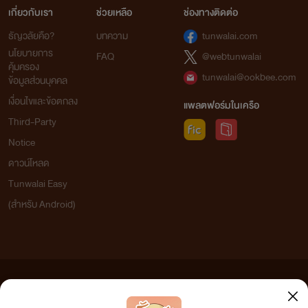
เกี่ยวกับเรา
ช่วยเหลือ
ช่องทางติดต่อ
ธัญวลัยคือ?
บทความ
tunwalai.com
นโยบายการ
FAQ
@webtunwalai
คุ้มครอง
tunwalai@ookbee.com
ข้อมูลส่วนบุคคล
เงื่อนไขและข้อตกลง
แพลตฟอร์มในเครือ
Third-Party
Notice
ดาวน์โหลด
Tunwalai Easy
(สำหรับ Android)
ข้อความที่ท่านได้อ่านจากเว็บไซต์นี้เกิดจากการเขียนโดยสาธารณชนและเผยแพร่โดยอัตโนมัติ ผู้ดูแล
เว็บไซต์แห่งนี้ไม่ได้เห็นด้วยและไม่ขอรับผิดชอบต่อข้อความใดๆ ทั้งสิ้น ดังนั้นผู้อ่านทุกท่านโปรดใช้