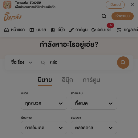
Tunwalai ธัญวลัย
เปิดแอป
เพื่อประสบการณ์ที่ดีกว่าบนมือถือ
เข้าสู่ระบบ
มาใหม่
หน้าแรก
นิยาย
อีบุ๊ก
การ์ตูน
ดรีมแชท
ธัญลิสต์
กำลังหาอะไรอยู่เอ่ย?
นิยาย
อีบุ๊ก
การ์ตูน
หมวด
สถานะจบ
ทุกหมวด
ทั้งหมด
เรียงตาม
ช่วงเวลา
การอัปเดต
ตลอดกาล