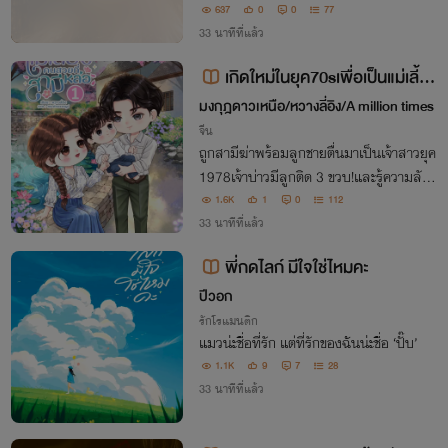
สีทอง" ตัวจิ๋วในโลกอสูรที่ตัวเมียหายากสุดขี
637
0
0
77
ด! จนเหล่าอสูรบรรพกาลและมหาเทพอสูรร
33 นาทีที่แล้ว
ะดับตำนาน ต่างจ้องมองฉันตาเป็นมัน
เกิดใหม่ในยุค70sเพื่อเป็นแม่เลี้ยง
คนสวยที่สามีหล่อเล่ม 1
มงกุฎดาวเหนือ/หวางลี่อิง/A million times
จีน
ถูกสามีฆ่าพร้อมลูกชายตื่นมาเป็นเจ้าสาวยุค
1978เจ้าบ่าวมีลูกติด 3 ขวบ!และรู้ความลับข
องครอบครัว เพื่อเอาคืนคนชั่ว....
1.6K
1
0
112
33 นาทีที่แล้ว
พี่กดไลก์ มีใจใช่ไหมคะ
ปีวอก
รักโรแมนติก
แมวน่ะชื่อที่รัก แต่ที่รักของฉันน่ะชื่อ ‘ปั๊บ’
1.1K
9
7
28
33 นาทีที่แล้ว