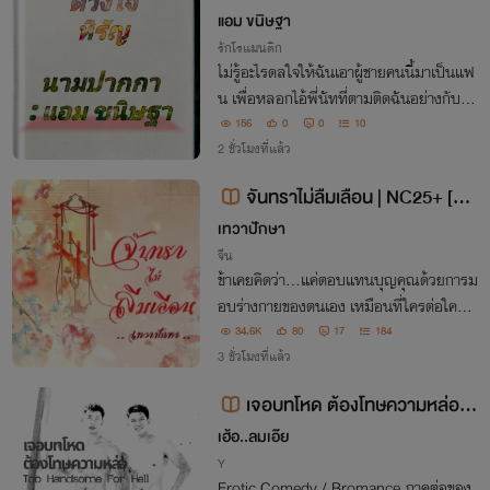
แอม ขนิษฐา​
รักโรแมนติก
ไม่รู้อะไรดลใจให้ฉันเอาผู้ชายคนนี้มาเป็นแฟ
น เพื่อหลอกไอ้พี่นัทที่ตามติดฉันอย่างกับป
ลิงชนิดหนึ่ง ที่ฉันสลัดทิ้งยังไงก็ไม่ออก แต่ใ
156
0
0
10
ครจะไปรู้ว่าตั้งแต่วินาทีนั้นชีวิตฉันมันจะเปลี่
2 ชั่วโมงที่แล้ว
ยนไป
จันทราไม่ลืมเลือน | NC25+ [มีอี
บุ้ค]
เทวาปักษา
จีน
ข้าเคยคิดว่า…แค่ตอบแทนบุญคุณด้วยการม
อบร่างกายของตนเอง เหมือนที่ใครต่อใครก็
ทำกัน ก็น่าจะเพียงพอแล้ว แต่ทำไม…ยิ่งเข้า
34.6K
80
17
184
ใกล้เขา ข้ากลับยิ่งถอนตัวไม่ได้
3 ชั่วโมงที่แล้ว
เจอบทโหด ต้องโทษความหล่อ ภ
าค 2 ภารกิจเหยื่อล่อถล่มรังจารชน
เฮ้อ..ลมเอ๊ย
BL / Erotic-Comedy
Y
Erotic Comedy / Bromance ภาคต่อของ