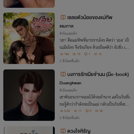
เชลยตัวน้อยของแม่ทัพ
แรมกาล
รักโรแมนติก
‘เขา’ คือแม่ทัพที่มาปราบโจร คิดว่า ‘เธอ’ เป็
นเมียโจร จึงรังเกียจ ด้วยถือคติว่า ผัวชั่ว เมีย
มิห้ามปราม ก็ต้องตายตกตามกันไป! “ผู้หญิ
784
13
1
14
งโสมมอย่างเจ้า เก็บไว้ก็มีแต่จะทำให้แผ่นดิน
2 ชั่วโมงที่แล้ว
สกปรกตาม”
บงการรักเมียจำนน (มีe-book)
Duangkwan
รักโรแมนติก
เขาพันธนาการเธอไว้ด้วยอำนาจ แต่ในวันที่เ
ธอรู้ตัวว่ากำลังจะเป็นแม่ กลับเป็นวันที่เขา
ทำให้เธอรู้ว่า...เธอไม่มีวันเป็นผู้หญิงคนเดีย
3.2K
11
0
28
วในชีวิตของเขา
2 ชั่วโมงที่แล้ว
ดวงใจหิรัญ