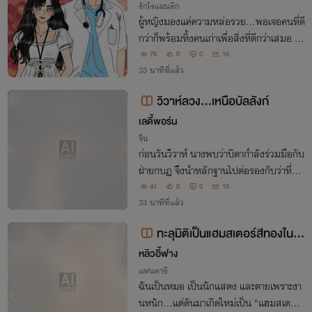
รักโรแมนติก
ผู้หญิงมองแค่ความหล่อรวย...พอเจอคนที่ดี
กว่าก็พร้อมทิ้งคนเก่าเพื่อสิ่งที่ดีกว่าเสมอ จะ
นิสัยดีไปเพื่อ? ทำตัวเลว ๆ แค่ไหนสาวยังเข้
76
0
0
16
าหาไม่เคยขาด...
33 นาทีที่แล้ว
วิวาห์ลวง...เหนือบัลลังก์
จบ
เลดี้พอร์น
จีน
ก่อนวันวิวาห์ นางพบว่าบิดากำลังร่วมมือกับ
ฝ่ายกบฏ จึงนำหลักฐานไปต่อรองกับว่าที่สา
มีผู้เย็นชา แต่ใครจะรู้ว่า… **วิวาห์ที่เริ่มต้นด้
41
0
0
15
วยคำลวง จะจบลงด้วยแม่ทัพผู้ยอมวางดาบเ
33 นาทีที่แล้ว
พื่อนางเพียงคนเดียว**
ทะลุมิติเป็นแฮมสเตอร์สีทองในโล
กอสูร
หลิวอี้ฟาง
แฟนตาซี
ฉันเป็นหมอ เป็นนักแสดง และตายเพราะงา
นหนัก...แต่ดันมาเกิดใหม่เป็น "แฮมสเตอร์