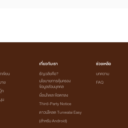
เกี่ยวกับเรา
ช่วยเหลือ
กเขียน
ธัญวลัยคือ?
บทความ
นโยบายการคุ้มครอง
ิยาย
FAQ
ข้อมูลส่วนบุคคล
ุ๊ก
เงื่อนไขและข้อตกลง
นุน
Third-Party Notice
ดาวน์โหลด Tunwalai Easy
(สำหรับ Android)