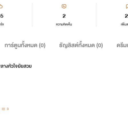
35
2
2
กใจ
ความคิดเห็น
เพิ่ม
การ์ตูนทั้งหมด (
0
)
ธัญลิสต์ทั้งหมด (
0
)
ดรีม
พลางหัวใจยัยสวย
3