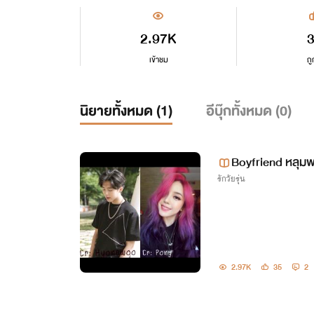
2.97K
เข้าชม
ถู
นิยายทั้งหมด (
1
)
อีบุ๊กทั้งหมด (
0
)
Boyfriend หลุม
รักวัยรุ่น
2.97K
35
2