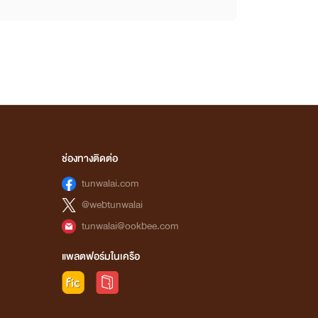
ช่องทางติดต่อ
tunwalai.com
@webtunwalai
tunwalai@ookbee.com
แพลตฟอร์มในเครือ