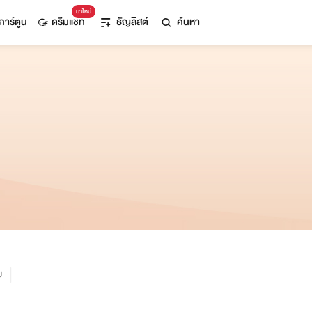
มาใหม่
การ์ตูน
ดรีมแชท
ธัญลิสต์
ค้นหา
ม