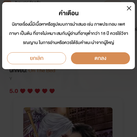
Tunwalai ธัญวลัย
เปิดแอป
เพื่อประสบการณ์ที่ดีกว่าบนมือถือ
คำเตือน
เข้าสู่ระบบ
นิยายเรื่องนี้มีเนื้อหาหรือรูปแบบการนำเสนอ เช่น ภาพประกอบ เพศ
มาใหม่
หน้าแรก
นิยาย
อีบุ๊ก
การ์ตูน
ดรีมแชท
ธัญลิสต์
ภาษา เป็นต้น ที่อาจไม่เหมาะสมกับผู้อ่านที่อายุต่ำกว่า 18 ปี ควรใช้วิจา
รณญาน ในการอ่านหรือควรได้รับคำแนะนำจากผู้ใหญ่
เอาเถิด ข้าไม่เสียใจ เพราะข้าตายแล้ว
(จีนโบราณ)
ยกเลิก
ตกลง
นักเขียน:
On The Bed
Y
5.0