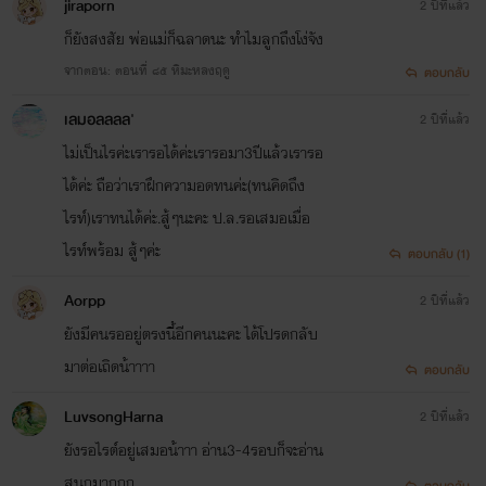
jiraporn
2 ปีที่แล้ว
ก็ยังสงสัย พ่อแม่ก็ฉลาดนะ ทำไมลูกถึงโง่จัง
จากตอน: ตอนที่ ๘๕ หิมะหลงฤดู
ตอบกลับ
เลมอลลลล'
2 ปีที่แล้ว
ไม่เป็นไรค่ะเรารอได้ค่ะเรารอมา3ปีแล้วเรารอ
ได้ค่ะ ถือว่าเราฝึกความอดทนค่ะ(ทนคิดถึง
ไรท์)เราทนได้ค่ะ.สู้ๆนะคะ ป.ล.รอเสมอเมื่อ
ไรท์พร้อม สู้ๆค่ะ
ตอบกลับ (1)
Aorpp
2 ปีที่แล้ว
ยังมีคนรออยู่ตรงนี้อีกคนนะคะ ได้โปรดกลับ
มาต่อเถิดน้าาาา
ตอบกลับ
LuvsongHarna
2 ปีที่แล้ว
ยังรอไรต์อยู่เสมอน้าาา อ่าน3-4รอบก็จะอ่าน
สนุกมากกก