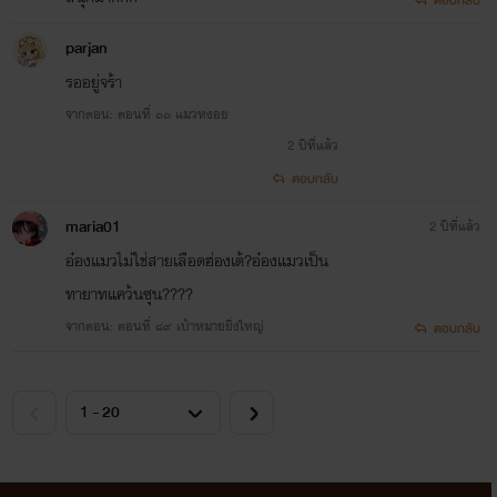
ตอบกลับ
parjan
รออยู่จร้า
จากตอน: ตอนที่ ๑๑ แมวหงอย
2 ปีที่แล้ว
ตอบกลับ
maria01
2 ปีที่แล้ว
อ๋องแมวไม่ใช่สายเลือดฮ่องเต้?อ๋องแมวเป็น
ทายาทแคว้นซุน????
จากตอน: ตอนที่ ๘๙ เป้าหมายยิ่งใหญ่
ตอบกลับ