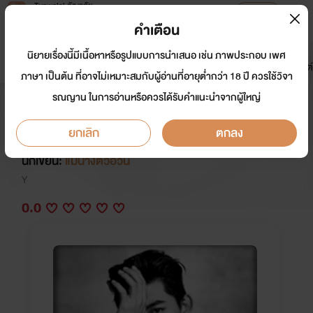
Tunwalai ธัญวลัย
เปิดแอป
เพื่อประสบการณ์ที่ดีกว่าบนมือถือ
คำเตือน
เข้าสู่ระบบ
นิยายเรื่องนี้มีเนื้อหาหรือรูปแบบการนำเสนอ เช่น ภาพประกอบ เพศ
มาใหม่
หน้าแรก
นิยาย
อีบุ๊ก
การ์ตูน
ดรีมแชท
ธัญลิสต์
ภาษา เป็นต้น ที่อาจไม่เหมาะสมกับผู้อ่านที่อายุต่ำกว่า 18 ปี ควรใช้วิจา
รณญาน ในการอ่านหรือควรได้รับคำแนะนำจากผู้ใหญ่
ร้ายกลายรัก (Yaoi,Boy's Love)
Mpreg
ยกเลิก
ตกลง
นักเขียน:
แม่นางตัวอ้วน
Y
0.0