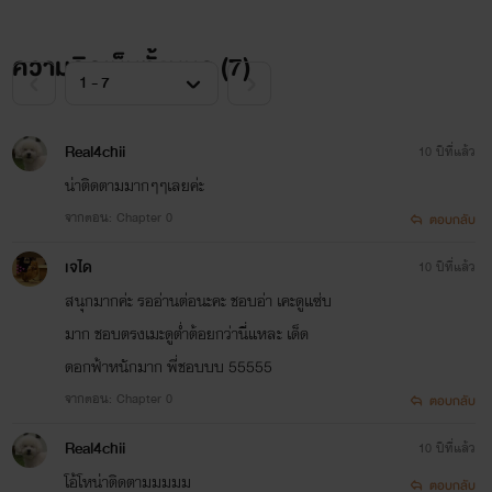
แหละ!
ความคิดเห็นทั้งหมด (
7
)
ฝากติดตามร้ายกลายรักด้วยนะคะ
Real4chii
10 ปีที่แล้ว
น่าติดตามมากๆๆเลยค่ะ
จากตอน: Chapter 0
ตอบกลับ
เรามีเพจด้วยนะคะ : ไรเตอร์เเม่นางตัวอ้วน
เจได
10 ปีที่แล้ว
สนุกมากค่ะ รออ่านต่อนะคะ ชอบอ่า เคะดูแซ่บ
มาก ชอบตรงเมะดูต่ำต้อยกว่านี่แหละ เด็ด
กดติดตามกันเยอะๆนะคะ
ดอกฟ้าหนักมาก พี่ชอบบบ 55555
จากตอน: Chapter 0
ตอบกลับ
ไรเตอร์แม่นางตัวอ้วน
Real4chii
10 ปีที่แล้ว
ไรเตอร์แม่นางตัวอ้วน
โอ้โหน่าติดตามมมมม
ตอบกลับ