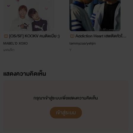
[OS/SF] KOOKV คนติดเมีย :)
Addiction Heart เสพติดหัวใ
จ...นายจำเลยรัก { จิ่งหยู x เว่ยโ
MABEL'D XOXO
tammyzaa/yehjin
แฟนฟิก
Y
จว }
แสดงความคิดเห็น
กรุณาเข้าสู่ระบบเพื่อแสดงความคิดเห็น
ลูกพีช - พิชญะ (22)
เข้าสู่ระบบ
แกมันไอ้สารเลว คิดหรือว่าฉันจะยอมแกง่ายๆ
ถึงจะพยายามชุบตัวยังไงแกก็ยังเป็นไอ้ลูกคนใช้อยู่วันยังค่ำนั่น