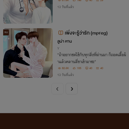
61.6K
146
40
29
13 วันที่แล้ว
เพิ่งจะรู้ว่ารัก (mpreg)
จบ
ลูน่า หาน
Y
"ถ้าอยากชดใช้กับทุกสิ่งที่ผ่านมา ก็ถอดเสื้อผ้
าแล้วคลานสี่ขาเข้ามาซะ"
82.6K
105
40
40
13 วันที่แล้ว