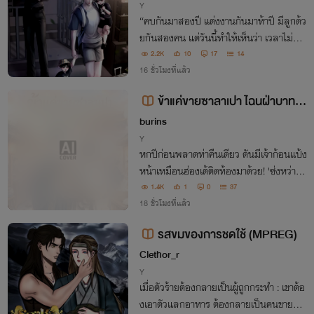
Y
“คบกันมาสองปี แต่งงานกันมาห้าปี มีลูกด้ว
ยกันสองคน แต่วันนี้ทำให้เห็นว่า เวลาไม่สา
มารถพิสูจน์ความรักได้” ชนินทร์พาลูกชายส
2.2K
10
17
14
องคนเดินออกจากบ้าน จะไม่ปล่อยใครสักค
16 ชั่วโมงที่แล้ว
นให้อยู่กับสามีที่ไม่รู้จักพอ
ข้าแค่ขายซาลาเปา ไฉนฝ่าบาทถึ
งเหมาว่าข้าเป็นแม่ของลูก!
burins
Y
หกปีก่อนพลาดท่าคืนเดียว ดันมีเจ้าก้อนแป้ง
หน้าเหมือนฮ่องเต้ติดท้องมาด้วย! 'ซ่งหว่าน'
แค่อยากขายซาลาเปาเลี้ยงลูกเงียบๆ แต่ไหง
1.4K
1
0
37
ฝ่าบาทถึงตามติดไม่ปล่อย จะจับข้ากินแทนซ
18 ชั่วโมงที่แล้ว
าลาเปาหรือไง!
รสขมของการชดใช้ (MPREG)
Clethor_r
Y
เมื่อตัวร้ายต้องกลายเป็นผู้ถูกกระทำ : เขาต้อ
งเอาตัวแลกอาหาร ต้องกลายเป็นคนขายตัวเ