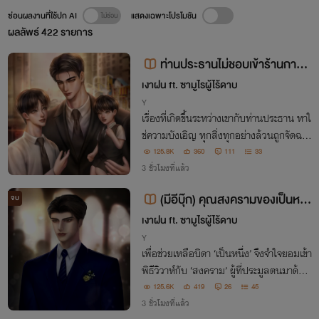
ซ่อนผลงานที่ใช้ปก AI
แสดงเฉพาะโปรโมชัน
ผลลัพธ์
422
รายการ
ท่านประธานไม่ชอบเข้าร้านกาแฟ
- [Omegaverse, ผู้ชายท้องได้]
เงาฝน ft. ซามูไรผู้ไร้ดาบ
Y
เรื่องที่เกิดขึ้นระหว่างเขากับท่านประธาน หาใ
ช่ความบังเอิญ ทุกสิ่งทุกอย่างล้วนถูกจัดฉาก
เอาไว้ตั้งแต่แรกเริ่ม… "ถ้าไม่อยากให้ผมตา
125.8K
360
111
33
มหาคุณกับลูกเจอ ทำไมตอนนั้นคุณถึงไม่ยิง
3 ชั่วโมงที่แล้ว
ผมให้ตายล่ะหืม นที"
(มีอีบุ๊ก) คุณสงครามของเป็นหนึ่
จบ
ง - [Omegaverse, ผู้ชายท้องได้]
เงาฝน ft. ซามูไรผู้ไร้ดาบ
Y
เพื่อช่วยเหลือบิดา ‘เป็นหนึ่ง’ จึงจำใจยอมเข้า
พิธีวิวาห์กับ ‘สงคราม’ ผู้ที่ประมูลตนมาด้วย
จำนวนเงินหนึ่งพันล้านบาท ทว่าไฉนเจ้าบ่าว
125.6K
419
26
45
ที่ยืนตรงหน้าเป็นหนึ่งในตอนนี้ ถึงได้หน้าตา
3 ชั่วโมงที่แล้ว