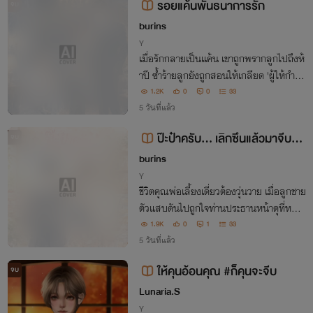
รอยแค้นพันธนาการรัก
จบ
burins
Y
เมื่อรักกลายเป็นแค้น เขาถูกพรากลูกไปถึงห้
าปี ซ้ำร้ายลูกยังถูกสอนให้เกลียด 'ผู้ให้กำเนิ
ด' อย่างเขา การทวงคืนสายใยรักจากอดีตคน
1.2K
0
0
33
รักใจร้ายครั้งนี้... เขาต้องแลกด้วยอะไร?
5 วันที่แล้ว
ป๊ะป๋าครับ... เลิกซึนแล้วมาจีบปา
จบ
ป๊าสักที!
burins
Y
ชีวิตคุณพ่อเลี้ยงเดี่ยวต้องวุ่นวาย เมื่อลูกชาย
ตัวแสบดันไปถูกใจท่านประธานหน้าดุที่หน้าเ
หมือนตัวเองยังกับแกะ! ปฏิบัติการชงเข้มให้
1.9K
0
1
33
ป๊ะป๋ากับปาป๊ารักกันจึงเริ่มขึ้น
5 วันที่แล้ว
ให้คุนอ้อนคุณ #ก็คุนจะจีบ
จบ
Lunaria.S
Y