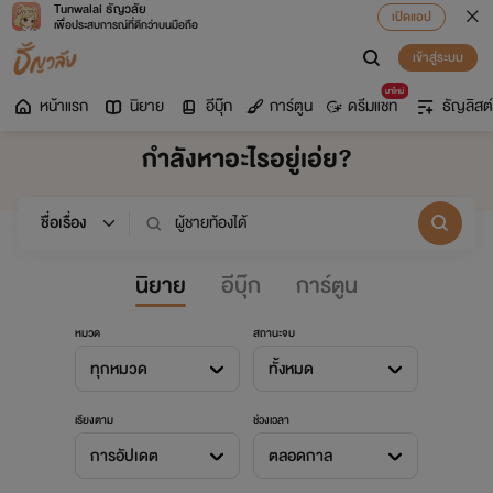
Tunwalai ธัญวลัย
เปิดแอป
เพื่อประสบการณ์ที่ดีกว่าบนมือถือ
เข้าสู่ระบบ
มาใหม่
หน้าแรก
นิยาย
อีบุ๊ก
การ์ตูน
ดรีมแชท
ธัญลิสต์
กำลังหาอะไรอยู่เอ่ย?
นิยาย
อีบุ๊ก
การ์ตูน
หมวด
สถานะจบ
ทุกหมวด
ทั้งหมด
เรียงตาม
ช่วงเวลา
การอัปเดต
ตลอดกาล