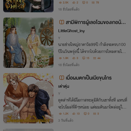
พื่อให้มีชีวิตรับกรรมต่อ
2.5K
2
0
78
18 ชั่วโมงที่แล้ว
สามีพิการผู้เลอโฉมของเกอน้อย
ยอดฝีมือ
LittleGhost_iny
Y
นายช่างใหญ่ธาดาวัย99ปี กำลังจะครบ100
ปีในวันพรุ่งนี้ ได้จากไปด้วยการใหลตายในข
ณะที่กำลังนอนหลับอยู่ แต่ใครจะไปคิดไปฝัน
1.9K
3
15
44
ว่าสวรรค์ทำงานผิดพลาด ทั้งที่ควรจะตายใน
18 ชั่วโมงที่แล้ว
วัย199ปี แบบนี้ต้องเรียกร้องค่าชดเชยให้สา
เมื่อผมตกเป็นเมียขุนไกร
สม
เต่าตุ่น
Y
อุตส่าห์ได้มีโอกาสทะลุมิติกับเขาทั้งที แทนที่
จะไปโผล่ที่ดีๆหน่อย แต่ผมดันมาโพล่อยู่ในนิ
ยายเกย์ที่พี่สาวเขียนซะได้ แค่นั้นไม่พอ ผมยั
1.2K
13
0
3
งเป็นแค่ตัวประกอบที่เป็นเพื่อนตัวร้าย ที่ตา
3 วันที่แล้ว
มบทต้องตายตั้งแต่ฉากแรกอีก