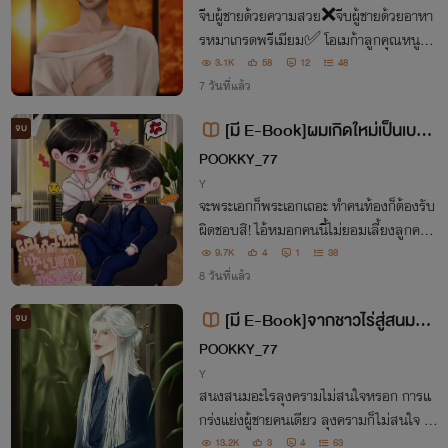
จีบผู้ชายด้วยความสวย❌จีบผู้ชายด้วยอาหา
รหมาเกรดพรีเมียม✅ โอเมก้าลูกคุณหนูที่โ
ดนสปอยล์มาทั้งชีวิต ดันไปตกหลุมรักอัลฟ่า
3.1K
58
12
48
ครึ่งรัสเซียมาดดุตั้งแต่แรกเห็นเพราะตรงสเ
7 วันที่แล้ว
ปกหนูเป๊ะ งานนี้บอกเลยว่า พี่หรั่งมานี่มา!
[มี E-Book]ผมเกิดใหม่เป็นเบต้า
จบ
ที่ท้องได้(Omegaverse)
POOKKY_77
Y
จะพระเอกก็พระเอกเถอะ ทำคนท้องก็ต้องรับ
ผิดชอบสิ! ไอ้หมอกคนนี้ไม่ยอมเลี้ยงลูกคนเ
ดียวแน่นอน! (Omegaverse)
9.7K
4
1
38
8 วันที่แล้ว
[มี E-Book]จากชาวไร่สู่สนมตำ
จบ
หนักเย็น(Mpreg)
POOKKY_77
Y
สนงสนมอะไรลุงครามไม่สนใจหรอก การแ
กร่งแย่งผู้ชายคนเดียว ลุงครามก็ไม่สนใจ ลุ
งครามชอบทำไร่ทำสวนมากกว่า ดังนั้นลาก่
13.2K
3
4
63