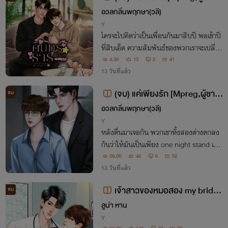
องได้]
อวลกลิ่นพฤกษา(วลี)
Y
ใครจะไปคิดว่าเป็นเพื่อนกันมาสิบปี พอเข้าปี
ที่สิบเอ็ด ความสัมพันธ์ของพวกเราจะเปลี่ย
นไป
4.3K
13
2
41
13 วันที่แล้ว
(จบ) แค่เพียงรัก [Mpreg,ผู้ชาย
จบ
ท้องได้]
อวลกลิ่นพฤกษา(วลี)
Y
หลังตื่นมาเจอกัน พวกเขาทั้งสองต่างตกลง
กันว่าให้มันเป็นเพียง one night stand เพร
าะต่างฝ่ายต่างไม่ได้คิดอะไร และเราทั้งสองที่เ
29.0K
46
6
52
ป็นคนแปลกหน้าซึ่งกันและกัน เพียงรักคิดว่
13 วันที่แล้ว
าเรื่องมันน่าจะจบลงแค่ตรงนี้
เจ้าสาวของหมอสอง my bride
จบ
(mpreg)
ลูน่า หาน
Y