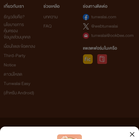
เกี่ยวกับเรา
ช่วยเหลือ
ช่องทางติดต่อ
ธัญวลัยคือ?
บทความ
tunwalai.com
นโยบายการ
FAQ
@webtunwalai
คุ้มครอง
tunwalai@ookbee.com
ข้อมูลส่วนบุคคล
เงื่อนไขและข้อตกลง
แพลตฟอร์มในเครือ
Third-Party
Notice
ดาวน์โหลด
Tunwalai Easy
(สำหรับ Android)
ข้อความที่ท่านได้อ่านจากเว็บไซต์นี้เกิดจากการเขียนโดยสาธารณชนและเผยแพร่โดยอัตโนมัติ ผู้ดูแล
เว็บไซต์แห่งนี้ไม่ได้เห็นด้วยและไม่ขอรับผิดชอบต่อข้อความใดๆ ทั้งสิ้น ดังนั้นผู้อ่านทุกท่านโปรดใช้