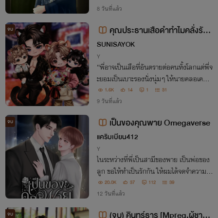
อนวังหลวง ลาก่อนตำหนักเย็น (Mpreg)
8 วันที่แล้ว
คุณประธานเสือดำทำไมคลั่งรักจั
จบ
SUNISAYOK
งครับ｜ไฮบริด Mpreg
Y
“พี่อาจเป็นเสือที่อันตรายต่อคนทั้งโลกแต่พี่จ
ะยอมเป็นเบาะรองนั่งนุ่มๆ ให้นายคลอเคลีย
คนเดียวนะเด็กดี”
1.6K
14
1
31
9 วันที่แล้ว
เป็นของคุณพาย Omegaverse
จบ
แคริบเบียน412
Y
ในระหว่างที่พี่เป็นสามีของพาย เป็นพ่อของ
ลูก ขอให้ทำเป็นรักกัน ให้ผมได้จดจำความสุ
ขก่อนที่ผมจะคืนอิสระภาพให้กับพี่
20.0K
37
112
39
12 วันที่แล้ว
(จบ) คินทร์ธาร [Mpreg,ผู้ชายท้
จบ