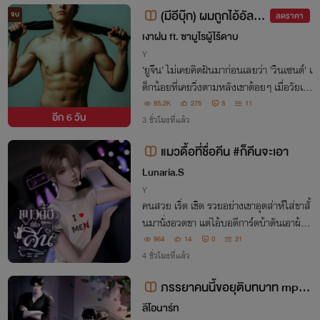
คล้ายชายแปลกหน้าในคืนนั้นกัน
(มีอีบุ๊ก) ผมถูกไอ้อัลฟ่
จบ
ลดราคา
าลูกหมานี่ขึ้นขี่ - [Omega
เงาฝน ft. ซามูไรผู้ไร้ดาบ
verse] - PWP
Y
‘ยูจีน’ ไม่เคยคิดฝันมาก่อนเลยว่า 'วินเซนต์' เ
ด็กน้อยที่เคยวิ่งตามหลังเขาต้อยๆ เมื่อวัยเด็
ก จะปรารถนาอยากครอบครองเขามากถึงเพี
85.2K
275
3
11
อีก
6 วัน
ยงนี้— วินเซนต์ “อย่าเสียใจไปเลยครับ ผมจ
3 ชั่วโมงที่แล้ว
ะทำให้พี่ลืมไอ้ผัวเก่าเฮงซวยนั่นเอง”
แมวดื้อที่ชื่อคีน #ก็คีนจะเอา
Lunaria.S
Y
คนสวย เริ่ด เชิด รวยอย่างเขาอุตส่าห์ใส่ขาสั้
นมานั่งอวดขา แต่ไอ้บอดีการ์ดบ้าดันเอาผ้าม
าคลุมแล้วบอกว่า "แอร์มันเย็นครับ" โว้ยยย
864
14
0
21
ย!!!
4 ชั่วโมงที่แล้ว
ภรรยาคนนี้ขอยุติบทบาท mpre
g [อ่านฟรีก่อนติดเหรียญ]
ลีโอนาร์ท