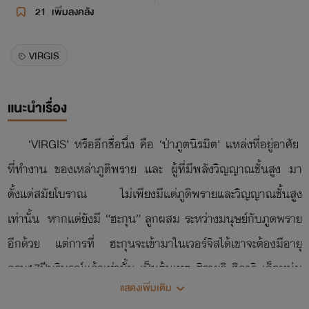
21
เพิ่มลงคลัง
VIRGIS
แนะนำเรื่อง
‘VIRGIS’ หรืออีกชื่อนึ่ง คือ ‘ป่าภูตนิรมิต’ แหล่งที่อยู่อาศัย
ที่ทำงาน ของเหล่าภูติพราย และ ผู้ที่มีพลังวิญญาณชั้นสูง มา
ตั้งแต่สมัยโบราณ ไม่เพียงมีแต่ภูติพรายและวิญญาณชั้นสูง
เท่านั้น หากแต่ยังมี “ฮะกุน” ลูกผสม ระหว่างมนุษย์กับภูตพราย
อีกด้วย แต่การที่ ฮะกุนจะเข้ามาในเวอร์จิสได้เขาจะต้องมีอายุ
ครบ17ปีบริบูรณ์แล้วเท่านั้น เป็นต้นเหตุ ชิรายูกิ ฮิคาริ เด็กหนุ่ม
แสดงเพิ่มเติม
มัธยมปลายที่ไม่เคยรู้ตัวมาก่อนว่าตัวของเขาเองเป็นฮะกุนที่สืบ