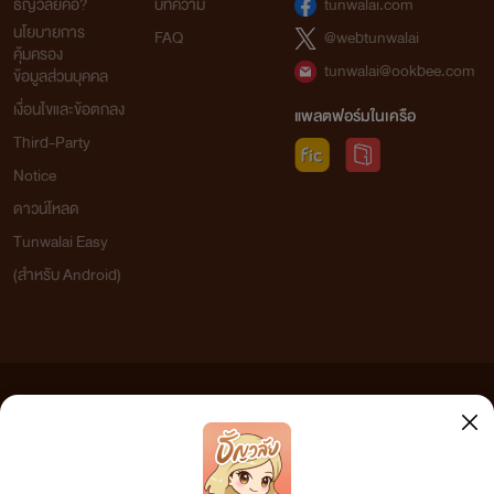
ธัญวลัยคือ?
บทความ
tunwalai.com
นโยบายการ
FAQ
@webtunwalai
คุ้มครอง
tunwalai@ookbee.com
ข้อมูลส่วนบุคคล
เงื่อนไขและข้อตกลง
แพลตฟอร์มในเครือ
Third-Party
Notice
ดาวน์โหลด
Tunwalai Easy
(สำหรับ Android)
ข้อความที่ท่านได้อ่านจากเว็บไซต์นี้เกิดจากการเขียนโดยสาธารณชนและเผยแพร่โดยอัตโนมัติ ผู้ดูแล
เว็บไซต์แห่งนี้ไม่ได้เห็นด้วยและไม่ขอรับผิดชอบต่อข้อความใดๆ ทั้งสิ้น ดังนั้นผู้อ่านทุกท่านโปรดใช้
วิจารณญาณในการกลั่นกรองด้วยตนเอง และหากท่านพบข้อความใดๆ ที่ขัดต่อกฎหมายและศีลธรรม
กรุณาแจ้งมาที่ tunwalai@ookbee.com เพื่อทีมงานจะได้ดำเนินการในทันที ทั้งนี้ ทางเว็บไซต์ขอสงวน