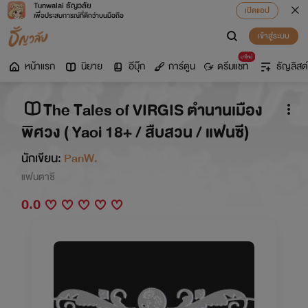
Tunwalai ธัญวลัย
เปิดแอป
เพื่อประสบการณ์ที่ดีกว่าบนมือถือ
เข้าสู่ระบบ
มาใหม่
หน้าแรก
นิยาย
อีบุ๊ก
การ์ตูน
ดรีมแชท
ธัญลิสต์
The Tales of VIRGIS ตำนานเมือง
พิศวง ( Yaoi 18+ / สืบสวน / แฟนซี)
นักเขียน:
PanW.
แฟนตาซี
0.0