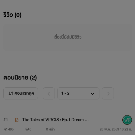
เชื่อสายของภูตหิมะมาครึ่งหนึ่ง และเมื่อฮิคาริมีอายุได้ครบ17ปี
รีวิว (0)
เต็ม โชคชะตาก็ได้นำทางให้เขาเข้ามายังเวอร์กิส และ เขาก็ยังได้
ทำงานร่วมกับสำนักงานพรามเวอร์กิส ในฐานะกริมส์ หรืออีกชื่อ
คือ ผู้ส่งวิญญาณ มีหน้าที่ ส่งวิญญาณที่หลุดออกมาจากปรภพ
เรื่องนี้ยังไม่มีรีวิว
หรือวิญญาณที่พิเศษกว่าวิญญาณทั่วๆไปซึ่งต้องทำงานกันเป็น
ทีม ทำให้เขาต้องไปร่วมทีมกับกริมส์รุ่นพี่อย่าง ฮายาชิ ฮาเซคา
ยะ รุ่นพี่ที่เป็นฮะกุนลูกครึ่งภูติจิ้งจอกที่คอยรับใช้เทพอินาริ แต่ยัง
ตอนนิยาย (
2
)
ไม่ทันที่ฮิคาริจะได้เรียนรู้อะไรจากการเป็นฮะกุนได้มากนัก ก็มี
เหตุการประหลาดเกิดขึ้นเมื่ออยู่ดีๆ ก็เกิดภัยพิบัติทางวิญญาณ
ตอนแรกสุด
ขึ้นในหลายๆพื้นที่ทั่วโลก ซึ่งมันไม่ได้เกิดขึ้นมานานแล้ว ทำให้
ปรภพขอความช่วยเหลือเร่งด่วนมายัง สำนักงานเวอร์จิส ให้ช่วย
#1
The Tales of VIRGIS : Ep.1 Dream &
จับวิญญาณที่หลุดรอดออกมาได้ส่งกลับไปยังปรภพ ทำให้ผู้นำ
Fate
495
0
0 หน้า
26 พ.ค. 2559 18:22 น.
ของเวอร์จิส ออกคำสั่งให้ กริมส์ทุกคนออกไปจับวิญญาณที่หลุด