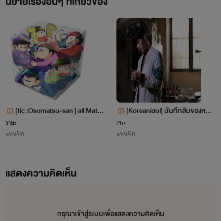
นิยายเรื่องอื่นๆ ที่เกี่ยวข้อง
[fic :Osomatsu-san ] all Matsu
[Koreanidol] บันทึกลับของหมอ
no (yaoi) nc
ผ่าตัด
วายะ
Ph+
แฟนฟิก
แฟนฟิก
แสดงความคิดเห็น
กรุณาเข้าสู่ระบบเพื่อแสดงความคิดเห็น