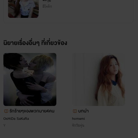
ว่าเขานั้นมันเทวดา ส่วนฉันมันก็คือก้อนขี้หมาดีๆนี่เอง ก็จริง
อีโรติก
อย่างที่เรนเดียร์พูด ฉันแทบไม่มีอะไรดีเลยด้วยซ้ำ ฉันวิ่งขึ้นไปบน
ห้องก่อนจะรีบเก็บกระเป๋า แต่ยังไม่ทันที่จะได้ออกไปเพื่อนสาว
ของคุณดันเห็นสะก่อน
นิยายเรื่องอื่นๆ ที่เกี่ยวข้อง
นิว"ยัย(ชื่อคุณ)เกิดอะไรขึ้น ทำไมเเกถึงร้องไห้!!"เสียงเเหม
ปรี๊ดเดินเข้ามากอดเเขนฉัน
ทราย"ฮึก!! นิว~พี่เรนเขาไม่รับรักฉัน ฮื้ออออออออออออ
รักร้ายๆของพวกนาย4คน
บทนำ
"ฉันโผ่เข้ากอดแทยอนเเน่น
OsHiDa SaKuRa
homemi
Y
รักวัยรุ่น