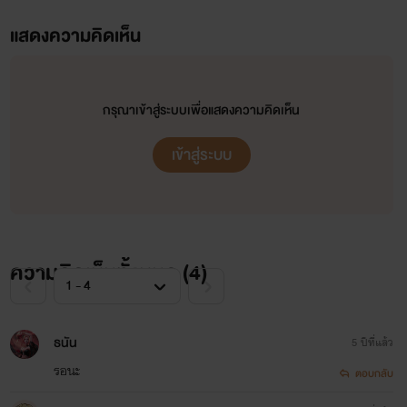
นิว"โอ๊ๆๆๆ ไม่เป็นไรนะ เธอยังมีฉันนะ"
แสดงความคิดเห็น
กรุณาเข้าสู่ระบบเพื่อแสดงความคิดเห็น
ทราย"แต่ฉันรักเขา ฉันรักเขานะนิว ฮึก"น้ำตาเเห่งความ
เสียใจของฉันใหล่ลงมารดเสื้อยูนิฟอร์มของนิวจนเปียกไปหมด
เข้าสู่ระบบ
นิว"ฟังฉันนะ" นิวดันตัวฉันออก พร้อมกับมองฉัน
ความคิดเห็นทั้งหมด (
4
)
นิว"เธอยังมีฉันนะ เธอจะไปสนใจทำไมกับอีเเค่ผู้ชายที่ไม่รู้
ธนัน
5 ปีที่แล้ว
จักของดีอย่างเรนเดียร์เธอนะมันนางฟ้าชัดๆ เขามองเธอเเค่
รอนะ
ตอบกลับ
ภายนอกใช่ไหมละ ดีละ งั้นฉันจะเป็นคนเปลี่ยนเธอเอง "นิวพู