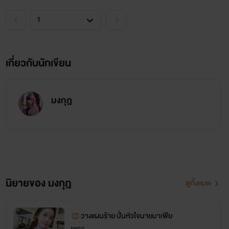
เเละพร้อมที่จะบอกรักเขา เเต่ตอนนี ้เขาคนนั้นกลับทำร้ายจิตใจ
ฉันจนมันไม่เหลือชิ้นดี
เกี่ยวกับนักเขียน
เคนต์"กลับบ้านไปดูดนมเเม่เหอะน้อง ฮาๆๆๆๆ"
มงกุฎ
เพื่อนเรนเดียร์"ฮาๆๆๆๆ วู้วๆๆๆ ไปกินนมเเม่นะน้อง เผื่อจะ
ขาวขึ้น"
นิยายของ มงกุฎ
ดูทั้งหมด
ทราย"อึก ฮือ" ฉันวิ่งออกจากจุดนั้นทันที พร้อมกับวิ่งอออก
ไปอย่างไร้จุดหมาย ฉันไม่น่าไปบอกรักคนอย่างเรนเดียร์เลย ดูก็รู้
วางแผนร้าย ปั่นหัวใจนายมาเฟีย
มงกุฎ