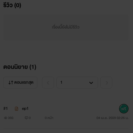
ร่าโดยไม่สนความรู้สึกของคนตัวเล็กที่ยืนฟังอยู่เลย น้ำตาใหลออ
รีวิว (0)
กมาอย่างห้ามไม่อยู่
เรื่องนี้ยังไม่มีรีวิว
เรนเดียร์"ที่หลังทำอะไรก็ดูหนังหน้าตัวเองด้วยนะครับ อ้วนก็
อ้วน ดำก็ดำ เตี้ยก็เตี้ย อย่างน้องนะ พี่เเนะนำเลย ยามหน้า
โรงเรียนเลยน้อง" เรนเดียร์ เเละเพื่อนๆของเขาหัวเหราะไม่หยุด
ตอนนิยาย (
1
)
ยังไม่พอร่างสูงยังชูกล่องช็อกโกแลตของคนตัวเล็กขึ้นมา พร้อม
ตอนแรกสุด
กับเปิดฝากล้องออกแล้วเทมันลงพื้นอย่างไม่สนใจ มิหนำซ้ำยัง
เหยียบมันจนเละไปหมด
#1
ep1
393
0
0 หน้า
04 เม.ย. 2559 02:26 น.
ทราย"ฮึก! "ฉันสะอึก ไม่คิดว่าผู้ชายที่ฉันเเอบชอบมานาน