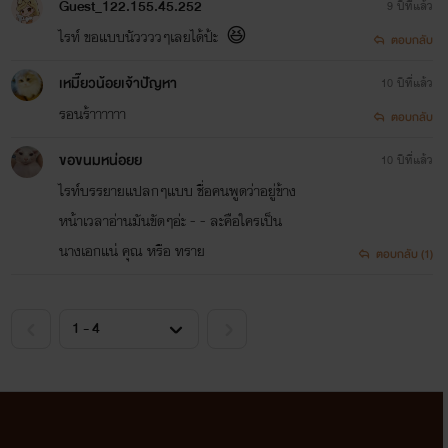
Guest_122.155.45.252
9 ปีที่แล้ว
ดอย่างเเน่วเเน่พร้อมกับทำท่าไฟท์ติ้ง ทำเอาฉันมองนิวอย่างงงๆ
ไรท์ ขอแบบนัววววๆเลยได้ป้ะ 😆
ตอบกลับ
เหมี๊ยวน้อยเจ้าปัญหา
10 ปีที่แล้ว
รอนร้าาาาาา
ตอบกลับ
//ห่างหายไปนานมาก กลับมาเเล้ว ฟิคนี้อัพอย่างจิงจังเเน่
ขอขนมหน่อยย
10 ปีที่แล้ว
นอน ไม่เล่นๆละ ฝากใว้ในใจรีดด้วยน่า55555ขอสัก5คอมเม้น
ไรท์บรรยายแปลกๆแบบ ชื่อคนพูดว่าอยู่ข้าง
เป็นกำลังใจหน่อยนะ
หน้าเวลาอ่านมันขัดๆอ่ะ - - ละคือใครเป็น
ขอ
นางเอกแน่ คุณ หรือ ทราย
ตอบกลับ (1)