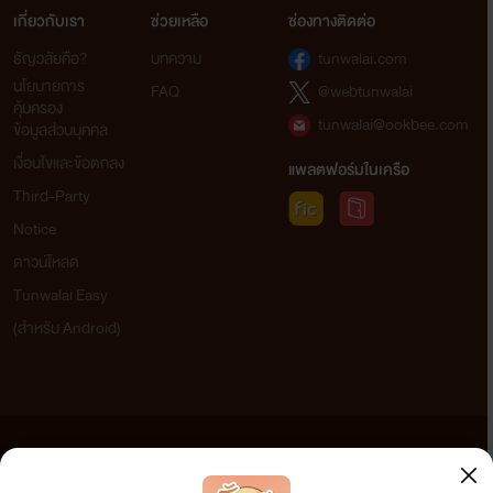
เกี่ยวกับเรา
ช่วยเหลือ
ช่องทางติดต่อ
ธัญวลัยคือ?
บทความ
tunwalai.com
นโยบายการ
FAQ
@webtunwalai
คุ้มครอง
tunwalai@ookbee.com
ข้อมูลส่วนบุคคล
เงื่อนไขและข้อตกลง
แพลตฟอร์มในเครือ
Third-Party
Notice
ดาวน์โหลด
Tunwalai Easy
(สำหรับ Android)
ข้อความที่ท่านได้อ่านจากเว็บไซต์นี้เกิดจากการเขียนโดยสาธารณชนและเผยแพร่โดยอัตโนมัติ ผู้ดูแล
เว็บไซต์แห่งนี้ไม่ได้เห็นด้วยและไม่ขอรับผิดชอบต่อข้อความใดๆ ทั้งสิ้น ดังนั้นผู้อ่านทุกท่านโปรดใช้