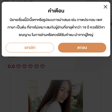
Tunwalai ธัญวลัย
เปิดแอป
เพื่อประสบการณ์ที่ดีกว่าบนมือถือ
คำเตือน
เข้าสู่ระบบ
นิยายเรื่องนี้มีเนื้อหาหรือรูปแบบการนำเสนอ เช่น ภาพประกอบ เพศ
มาใหม่
หน้าแรก
นิยาย
อีบุ๊ก
การ์ตูน
ดรีมแชท
ธัญลิสต์
ภาษา เป็นต้น ที่อาจไม่เหมาะสมกับผู้อ่านที่อายุต่ำกว่า 18 ปี ควรใช้วิจา
รณญาน ในการอ่านหรือควรได้รับคำแนะนำจากผู้ใหญ่
รักร้าย
ยกเลิก
ตกลง
นักเขียน:
มงกุฎ
อีโรติก
0.0