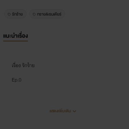
รักร้าย
ทราย&เรนเดียร์
แนะนำเรื่อง
เรื่อง รักร้าย
Ep.0
เรนเดียร์"หวังสูงไปหรือเปล่าครับน้อง ดูสารรูปตัวเองหรือ
แสดงเพิ่มเติม
ยัง หรือที่บ้านไม่มีกระจกครับ??" ทุกคนที่อยู่บริเวณนั้นหัวเหราะ