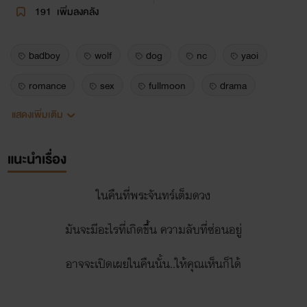
191
เพิ่มลงคลัง
badboy
wolf
dog
nc
yaoi
romance
sex
fullmoon
drama
แสดงเพิ่มเติม
ยาโอย
ฟิน
ดราม่า
แนะนำเรื่อง
ในคืนที่พระจันทร์เต็มดวง
มันจะมีอะไรที่เกิดขึ้น ความลับที่ซ่อนอยู่
อาจจะเปิดเผยในคืนนั้น..ให้คุณเห็นก็ได้