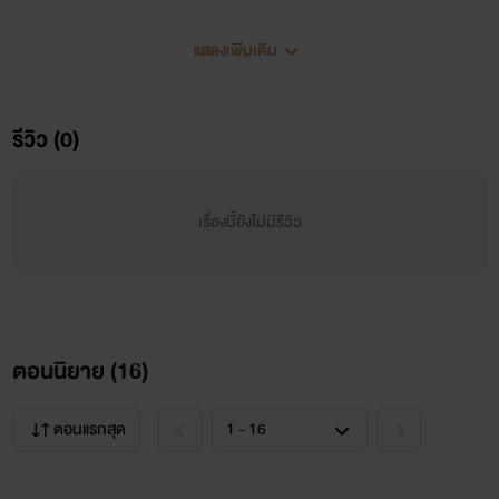
แสดงเพิ่มเติม
รีวิว (0)
ข้อชี้แจงนิยาย
-นิยายเรื่องนี้มีเนื้อหาที่มีฉาก NC หากใครที่ไม่อยากจะดูให้รีบกด
เรื่องนี้ยังไม่มีรีวิว
ออก หรือข้ามไปอ่านตอนอื่นก็ได้ค่ะ 55555555
-นิยายเรื่องนี้เป็นนิยาย ชxช(ชายรักชาย) ใครที่ไม่ชอบกดปิดได้
เลย
ตอนนิยาย (
16
)
ไม่แนะนำให้ข้ามไปดูตอนอื่นนะคะ 5555555555555555
ตอนแรกสุด
-อันนี้ไม่ใช่กฎแต่เป็นคำขอร้อง 55555555 ช่วยคอมเม้นต์ให้ไรท์
หน่อยนะคะ