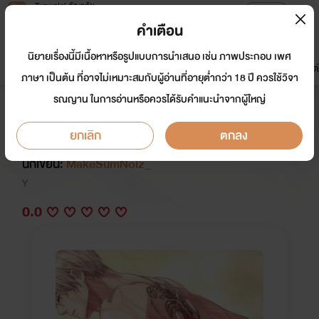
Tunwalai ธัญวลัย
เปิดแอป
เพื่อประสบการณ์ที่ดีกว่าบนมือถือ
คำเตือน
เข้าสู่ระบบ
นิยายเรื่องนี้มีเนื้อหาหรือรูปแบบการนำเสนอ เช่น ภาพประกอบ เพศ
มาใหม่
หน้าแรก
นิยาย
อีบุ๊ก
การ์ตูน
ดรีมแชท
ธัญลิสต์
ภาษา เป็นต้น ที่อาจไม่เหมาะสมกับผู้อ่านที่อายุต่ำกว่า 18 ปี ควรใช้วิจา
รณญาน ในการอ่านหรือควรได้รับคำแนะนำจากผู้ใหญ่
(yaoi 18+) Bad dog ความลับจันทร์
เต็มดวง
ยกเลิก
ตกลง
นักเขียน:
MakeSumNoiz_
Y
0.0