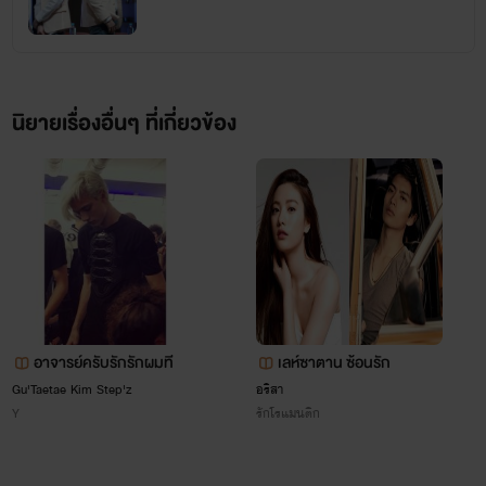
นิยายเรื่องอื่นๆ ที่เกี่ยวข้อง
อาจารย์ครับรักรักผมที
เลห์ซาตาน ซ้อนรัก
Gu'Taetae Kim Step'z
อริสา
Y
รักโรแมนติก