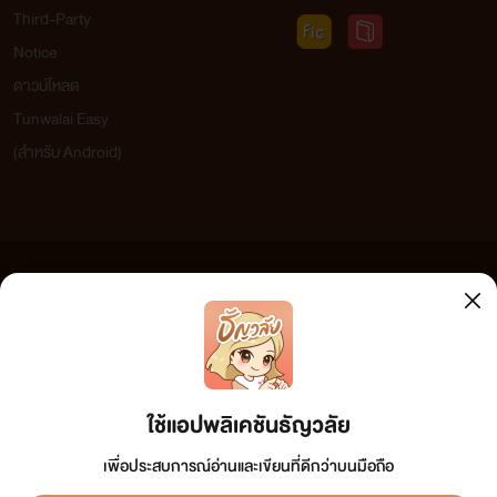
Third-Party
Notice
ดาวน์โหลด
Tunwalai Easy
(สำหรับ Android)
ข้อความที่ท่านได้อ่านจากเว็บไซต์นี้เกิดจากการเขียนโดยสาธารณชนและเผยแพร่โดยอัตโนมัติ ผู้ดูแล
เว็บไซต์แห่งนี้ไม่ได้เห็นด้วยและไม่ขอรับผิดชอบต่อข้อความใดๆ ทั้งสิ้น ดังนั้นผู้อ่านทุกท่านโปรดใช้
วิจารณญาณในการกลั่นกรองด้วยตนเอง และหากท่านพบข้อความใดๆ ที่ขัดต่อกฎหมายและศีลธรรม
กรุณาแจ้งมาที่ tunwalai@ookbee.com เพื่อทีมงานจะได้ดำเนินการในทันที ทั้งนี้ ทางเว็บไซต์ขอสงวน
ลิขสิทธิ์ตามพระราชบัญญัติลิขสิทธิ์ (ฉบับเพิ่มเติม) พ.ศ.2558
ใช้แอปพลิเคชันธัญวลัย
เพื่อประสบการณ์อ่านและเขียนที่ดีกว่าบนมือถือ