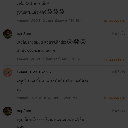
เวิร์ส:ฉันรักนายเด็กซ์
กู:ฉันตายเเล้วเด็กซ์😝😝😝
จากตอน: MOON 12 ฤทธิ์ยายังไม่หาย (NC 18+)
ตอบกลับ (1)
nap3am
10 ปีที่แล้ว
เลวอิบอายยยยย สงสารเด็กซ์อ่ะ😭😭😭
เมื่อไรเวิร์สจะมาช่วยยยย
จากตอน: MOON 11 โดนหลอกไปเอา (NC 18+)
ตอบกลับ (1)
Guest_1.20.167.35
10 ปีที่แล้ว
สนุกดีค่า แต่สั้นไป แต่ถ้าสั้นก็มาอัพบ่อยก็ได้นี่
คะ
จากตอน: TALK WITH WRITER : CHAPTER 1
ตอบกลับ (1)
ทวีตโดย @MakeSumNoiz_
nap3am
10 ปีที่แล้ว
ตรูเกลียดเมิงงงงงจีเกนนนนนนนนนน//อืน
ไปนิส