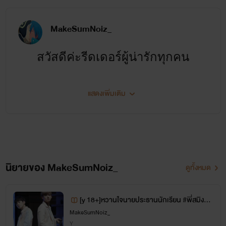
จีเกน
"ผมจะดูแลคุณดั่งดอกไม้ที่มีอยู่เพียงดอกเดียวบนโลกนี้"
MakeSumNoiz_
สวัสดีค่ะรีดเดอร์ผู้น่ารักทุกคน
แสดงเพิ่มเติม
ฝากติดตามผลงานด้วยนะคะ
นิยายของ MakeSumNoiz_
ดูทั้งหมด
[y 18+]หวานใจนายประธานนักเรียน #พี่สมิงน้อ
ซารางแฮ <3
งวายุ CSTHESERIES ;Seventeen
MakeSumNoiz_
Y