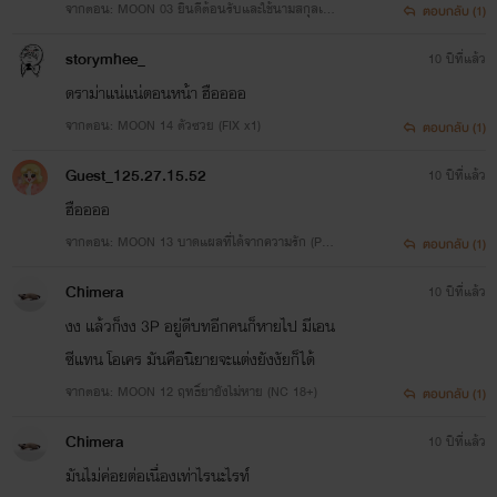
จากตอน: MOON 03 ยินดีต้อนรับและใช้นามสกุลเดีย
ตอบกลับ (1)
วกัน (FIX x2)
storymhee_
10 ปีที่แล้ว
ดราม่าแน่แน่ตอนหน้า ฮืออออ
จากตอน: MOON 14 ตัวซวย (FIX x1)
ตอบกลับ (1)
Guest_125.27.15.52
10 ปีที่แล้ว
หมายเหตุ
ฮืออออ
จากตอน: MOON 13 บาดแผลที่ได้จากความรัก (PG 1
ตอบกลับ (1)
3+)
Chimera
หากนิยายเรื่องนี้มีอิมเมจที่ซ้ำใคร กรุณาแจ้งไรท์เตอร์โดยด่วน!
10 ปีที่แล้ว
งง แล้วก็งง 3P อยู่ดีบทอีกคนก็หายไป มีเอน
ซีแทน โอเคร มันคือนิยายจะแต่งยังงัยก็ได้
จากตอน: MOON 12 ฤทธิ์ยายังไม่หาย (NC 18+)
ตอบกลับ (1)
หากมีเนื้อเรื่องที่ซ้ำใครโปรดบอกด้วยนะคะ!
Chimera
10 ปีที่แล้ว
มันไม่ค่อยต่อเนื่องเท่าไรนะไรท์