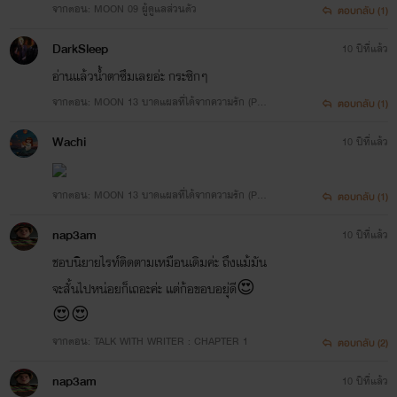
จากตอน: MOON 09 ผู้ดูแลส่วนตัว
ตอบกลับ (1)
DarkSleep
10 ปีที่แล้ว
อ่านแล้วน้ำตาซึมเลยอ่ะ กระซิกๆ
จากตอน: MOON 13 บาดแผลที่ได้จากความรัก (PG 1
ตอบกลับ (1)
3+)
Wachi
10 ปีที่แล้ว
จากตอน: MOON 13 บาดแผลที่ได้จากความรัก (PG 1
ตอบกลับ (1)
3+)
nap3am
ฝากคอมเม้นต์เป็นกำลังใจให้เค้าด้วยนะตัวเอง!
10 ปีที่แล้ว
ชอบนิยายไรท์ติดตามเหมือนเดิมค่ะ ถึงเเม้มัน
จะสั้นไปหน่อยก็เถอะค่ะ เเต่ก้อขอบอยุ่ดี😍
😍😍
จากตอน: TALK WITH WRITER : CHAPTER 1
ตอบกลับ (2)
nap3am
10 ปีที่แล้ว