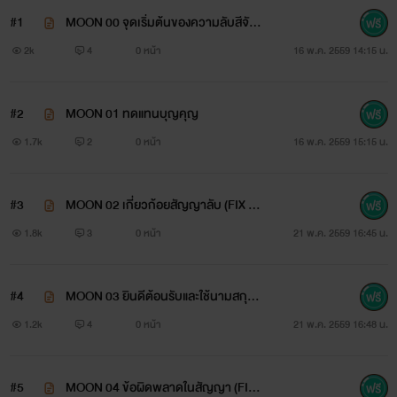
#1
MOON 00 จุดเริ่มต้นของความลับสีจัน
เป็นอะไรที่ไรท์อยากจะขอร้องทุกคน T^T
ทร์
2k
4
0 หน้า
16 พ.ค. 2559 14:15 น.
#2
MOON 01 ทดแทนบุญคุญ
MAD DOG
1.7k
2
0 หน้า
16 พ.ค. 2559 15:15 น.
ความลับจันทร์เต็มดวง
#3
MOON 02 เกี่ยวก้อยสัญญาลับ (FIX x
1)
1.8k
3
0 หน้า
21 พ.ค. 2559 16:45 น.
เวิร์ส
#4
MOON 03 ยินดีต้อนรับและใช้นามสกุลเ
ดียวกัน (FIX x2)
1.2k
4
0 หน้า
21 พ.ค. 2559 16:48 น.
"ถอยไปซะ ถ้ายังไม่อยากจะตายเร็ว อย่าหาว่าฉันไม่เตือนแกนะ"
#5
MOON 04 ข้อผิดพลาดในสัญญา (FIX