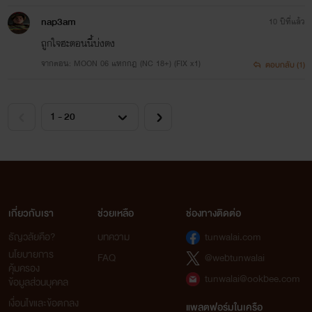
nap3am
10 ปีที่แล้ว
ถูกใจฮะตอนนี้บ่งตง
จากตอน: MOON 06 แหกกฎ (NC 18+) (FIX x1)
ตอบกลับ (1)
เกี่ยวกับเรา
ช่วยเหลือ
ช่องทางติดต่อ
ธัญวลัยคือ?
บทความ
tunwalai.com
นโยบายการ
FAQ
@webtunwalai
คุ้มครอง
tunwalai@ookbee.com
ข้อมูลส่วนบุคคล
เงื่อนไขและข้อตกลง
แพลตฟอร์มในเครือ