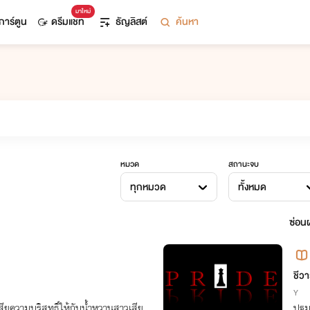
มาใหม่
การ์ตูน
ดรีมแชท
ธัญลิสต์
ค้นหา
หมวด
สถานะจบ
ทุกหมวด
ทั้งหมด
ซ่อนผ
ชีว
Y
เสียความบริสุทธิ์ให้กับน้ำหวานสาวเสีย
ปฐมบทแห่งส