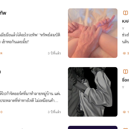
วทัพ
KA
Y
นเมียมึงแล้วได้อะไรวะทัพ' 'ทรัพย์สมบัติ
ช่วง
บ เข้าหอกันเลยมั้ย!'
นดิ
24
3 ปีที่แล้ว
3
ง
ชื่อ
Y
้ไปกำจัดออร์คที่มาทำลายหมู่บ้าน แต่เ
คประหลาดที่ท่าทางใจดี ไม่เหมือนคำพูด
ยทั่วไป
10
3 ปีที่แล้ว
1