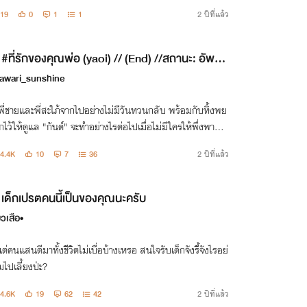
19
0
1
1
2 ปีที่แล้ว
#ที่รักของคุณพ่อ (yaoi) // (End) //สถานะ: อัพตอ
เศษ
awari_sunshine
อพี่ชายและพี่สะใภ้จากไปอย่างไม่มีวันหวนกลับ พร้อมกับทิ้งพย
กไว้ให้ดูแล "กันต์" จะทำอย่างไรต่อไปเมื่อไม่มีใครให้พึ่งพา...
4.4K
10
7
36
2 ปีที่แล้ว
เด็กเปรตคนนี้เป็นของคุณนะครับ
้ยวเสือ•
ต่คนแสนดีมาทั้งชีวิตไม่เบื่อบ้างเหรอ สนใจรับเด็กจังรี้จังไรอย่
ไปเลี้ยงป่ะ?
4.6K
19
62
42
2 ปีที่แล้ว