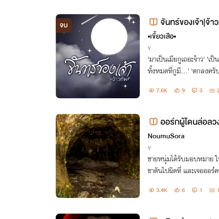
จันทร์ของเจ้า|จ้า
จบ
•เขี้ยวเสือ•
Y
'มาเป็นเมียกูเถอะจ้าว' 'เป็
ทั้งหมดที่กูมี...' 'ตกลงครั
7.6K
9
3
ออร์กผู้โดนล่อลว
NoumuSora
Y
ชายหนุ่มได้รับมอบหมาย ให
ขาดันไปผิดที่ และเจอออร์
ที่ชาวบ้านมักพูดถึงออร์คโด
3.4K
6
1