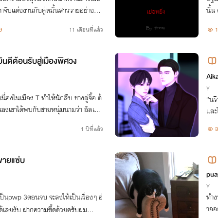
็ถูกจับแต่งงานกับคู่หมั้นสาววายอย่างริน
นั้น ง
ทั้งคู่แต่งงานกันในนามย้ายมาอยู่ด้วยกั
ตผมเอง 
9
11 เดือนที่แล้ว
1
ลย
ินดีต้อนรับสู่เมืองพิศวง
Ai
Y
เนื่องในเมือง T ทำให้นักสืบ ชางลู่จื้อ ต้
“นร
่นเองเขาได้พบกับชายหนุ่มนามว่า อัลเซล
และไ
้นผูกพันกันขึ้นที่เมืองแห่งนี้
งๆ…
1 ปีที่แล้ว
3
ขายแซ่บ
me
pua
Y
ทำงา
าออ
้ดด้วยครับผม😆