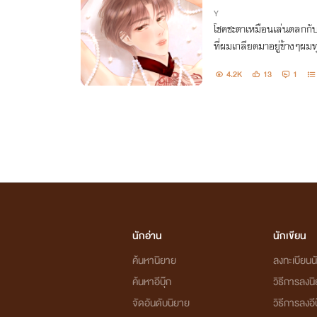
Y
โชคชะตาเหมือนเล่นตลกกับช
ที่ผมเกลียดมาอยู่ข้างๆผมท
มันอีกแล้วแต่ที่ไหนได้ดันเ
4.2K
13
1
นอน (ต่อ)
นักอ่าน
นักเขียน
ค้นหานิยาย
ลงทะเบียนนั
ค้นหาอีบุ๊ก
วิธีการลงน
จัดอันดับนิยาย
วิธีการลงอีบ