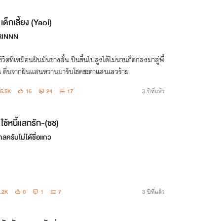
เด็กเลี้ยง (Yaoi)
RINNN
ชีวิตที่เหมือนฝันมันช่างสั้น ปืนขึ้นไปสูงได้ไม่นานก็ตกลงมาสู่พื้
น ตื่นจากฝันแสนหวานมารับโชคชะตาแสนเลวร้าย
5.5K
16
24
17
3 ปีที่แล้ว
ใช้หนี้แลกรัก-(ชช)
เกลครับไม่ได้ชื่อแกว
.2K
0
1
7
3 ปีที่แล้ว