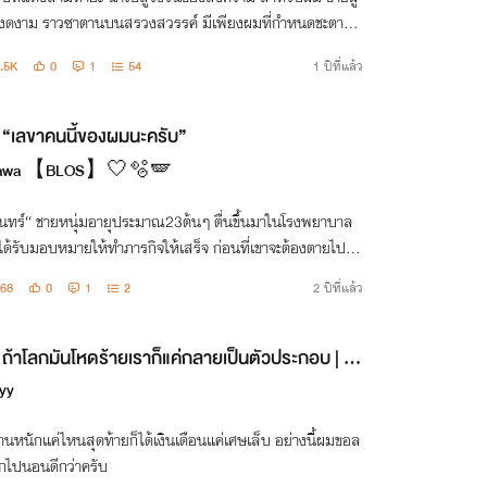
ดงาม ราวซาตานบนสรวงสวรรค์ มีเพียงผมที่กำหนดชะตาชีวิ
คนเดียวที่ขอได้เคียงข้างกาย ชีวิตที่เหลือเชิญเอามันไปได้เ
.5K
0
1
54
1 ปีที่แล้ว
“เลขาคนนี้ของผมนะครับ”
kawa 【BLOS】🤍🫧🪽
ินทร์“ ชายหนุ่มอายุประมาณ23ต้นๆ ตื่นขึ้นมาในโรงพยาบาล
ด้รับมอบหมายให้ทำภารกิจให้เสร็จ ก่อนที่เขาจะต้องตายไปจริ
เขาจะสามารถรอดมาได้รึป่าวนะ?
68
0
1
2
2 ปีที่แล้ว
ถ้าโลกมันโหดร้ายเราก็แค่กลายเป็นตัวประกอบ | O
gaverse
yy
นหนักแค่ไหนสุดท้ายก็ได้เงินเดือนแค่เศษเล็บ อย่างนี้ผมขอล
กไปนอนดีกว่าครับ