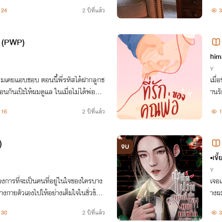
24
2 ปีที่แล้ว
3
ก (PWP)
นพิ
him
Y
่ผมเคยแอบชอบ ตอนนี้พี่รหัสได้ฝากลูกช
เมื่
นกันเป๊ะให้ผมดูแล ในเมื่อไม่ได้พ่องั้น
านรั
แล้วกัน
16
2 ปีที่แล้ว
1
)
จบ
•เขี
Y
งการที่จะเป็นคนที่อยู่ในใจของใครบาง
เจอแ
งกายตัวเองไปให้อย่างเต็มใจในชั่วข้าม
างผม
กฝ่ายไม่ได้คิดอะไรกับเขาแม้แต่น้อย
30
2 ปีที่แล้ว
3