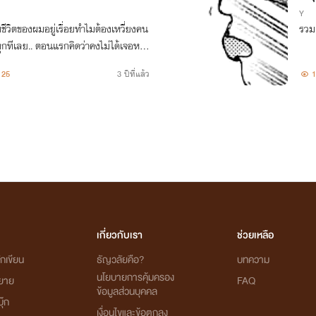
Y
ีวิตของผมอยู่เรื่อยทำไมต้องเหวี่ยงคน
รวมเ
ุกทีเลย.. ตอนแรกคิดว่าคงไม่ได้เจอหน้า
จอ เช้า กลางวัน เย็น หรือแม้กระทั่งห้อง
25
3 ปีที่แล้ว
1
เกี่ยวกับเรา
ช่วยเหลือ
กเขียน
ธัญวลัยคือ?
บทความ
นโยบายการคุ้มครอง
ิยาย
FAQ
ข้อมูลส่วนบุคคล
ุ๊ก
เงื่อนไขและข้อตกลง