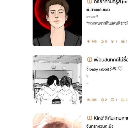
ภริยาท่านครูส (
แม่สาวแก้มแดง
แฟนตาซี
“พวกคนจากดินแดนสีขาวมัน
148
0
1
1
เพื่อนสนิทคิดไม่ซื
꒰ baby rabbit ꒱ꔛ♡
Y
..
206
2
1
3
Kin0’ตีกันแทบตายส
พจนกว่าจะปั่นจบนะค
จันทราหวนคะนึง