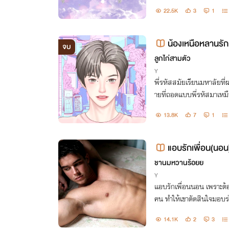
💜
22.5K
3
1
น้องเหนือหลานรั
จบ
ลูกไก่สามตัว
Y
พี่รหัสสมัยเรียนมหาลัยที
ายที่ถอดแบบพี่รหัสมาเหมือ
ก็ทำให้ลูกเป็นแฟนผมแทน
13.8K
7
1
แอบรักเพื่อน(นอน
ชานมหวานร้อยย
Y
แอบรักเพื่อนนอน เพราะต้อ
คน ทำให้เขาตัดสินใจมอบร่า
คืน ทว่ากลับผิดคาด เมื่ออี
14.1K
2
3