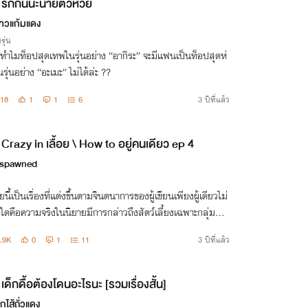
รักกันนะนายตัวห่วย
สาวแก้มแดง
รุ่น
ทำไมท็อปสุดเทพในรุ่นอย่าง “อากิระ” จะมีแฟนเป็นท็อปสุดห่
รุ่นอย่าง “อะเมะ” ไม่ได้ล่ะ ??
18
1
1
6
3 ปีที่แล้ว
Crazy in เลื้อย \ How to อยู่คนเดียว ep 4
lspawned
ยนี้เป็นเรื่องที่แต่งขึ้นตามจินตนาการของผู้เขียนเพียงผู้เดียวไม่
่งใดคือความจริงในนิยายมีการกล่าวถึงสัตว์เลี้ยงเฉพาะกลุ่มที่ค่
้างอันตรายห้ามนำไปเลี้ยงลอกเลียนแบบหากไม่มีความรู้เโดยเ
.9K
0
1
11
3 ปีที่แล้ว
ขาด
เด็กดื้อต้องโดนอะไรนะ [รวมเรื่องสั้น]
กุไส้ถั่วแดง