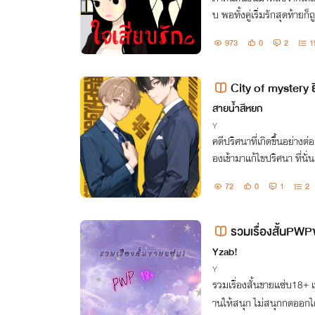
บ พอทั้งคู่เริ่มรักสุดท้ายก
ลดาซึ่งเธอก็มีแฟนอยู่แล้ว 
973
0
2
1
น 4 คน
City of mystery ย
สายน้ำสีหยก
Y
คดีปริศนาที่เกิดขึ้นอย่างต่อ
องเข้ามาแก้ไขปริศนา ที่นั
ชะตากรรมของพวกเขาจึงเริ่มต
72
0
1
2
รวมเรื่องสั้นPWP
Yzab!
Y
รวมเรื่องสั้นขายแซ่บ18+ เป็นpwp 3ตอนจบ จะลงให้เป็นเรื่องๆ อ่
านให้สนุก ไม่สนุกกดออกได้เลยงับ ฝากความซี