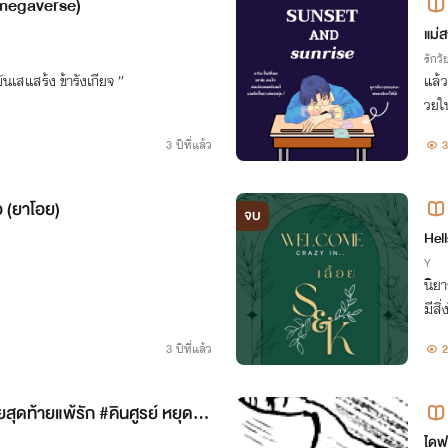
omegaverse)
แม่
รักวัย
เสแสร้ง ข้ารังเกียจ ”
แล้ว
วยใน
3 ปีที่แล้ว
3
่อ (ยาโอย)
จบ
Hel
Y
นิยา
มีสิ
อนข
3 ปีที่แล้ว
2
ด็ด
ุดท้ายแพ้รัก #คินศูรย์ หยุดอั
ะ
ไดฟุ