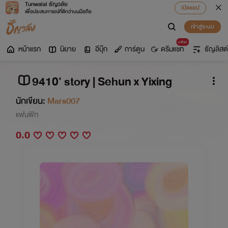
Tunwalai ธัญวลัย
เปิดแอป
เพื่อประสบการณ์ที่ดีกว่าบนมือถือ
เข้าสู่ระบบ
มาใหม่
หน้าแรก
นิยาย
อีบุ๊ก
การ์ตูน
ดรีมแชท
ธัญลิสต์
9410' story | Sehun x Yixing
นักเขียน:
Mars007
แฟนฟิก
0.0