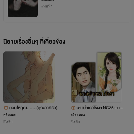
**ฟิคเรื่องนี้เกิดจากจินตนาการของผู้แต่ง**
แฟนฟิก
#9410story
นิยายเรื่องอื่นๆ ที่เกี่ยวข้อง
ยอมให้คุณ.......(คุณอาที่รัก)
นางบำเรอไร้เงา NC25++++
กลิ่มหอม
สร้อยทอง
อีโรติก
อีโรติก