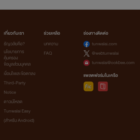
เกี่ยวกับเรา
ช่วยเหลือ
ช่องทางติดต่อ
ธัญวลัยคือ?
บทความ
tunwalai.com
นโยบายการ
FAQ
@webtunwalai
คุ้มครอง
tunwalai@ookbee.com
ข้อมูลส่วนบุคคล
เงื่อนไขและข้อตกลง
แพลตฟอร์มในเครือ
Third-Party
Notice
ดาวน์โหลด
Tunwalai Easy
(สำหรับ Android)