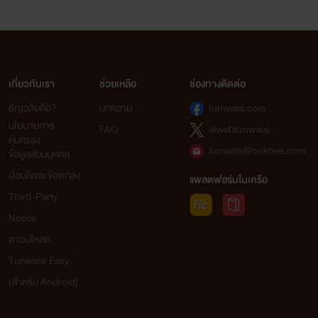
เกี่ยวกับเรา
ช่วยเหลือ
ช่องทางติดต่อ
ธัญวลัยคือ?
บทความ
tunwalai.com
นโยบายการ
FAQ
@webtunwalai
คุ้มครอง
tunwalai@ookbee.com
ข้อมูลส่วนบุคคล
เงื่อนไขและข้อตกลง
แพลตฟอร์มในเครือ
Third-Party
Notice
ดาวน์โหลด
Tunwalai Easy
(สำหรับ Android)