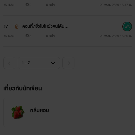
……………………….นะค่ะอามาร์ค
4.8k
2
0 หน้า
20 พ.ย. 2559 16:47 น.
รถเมล์
#7
ตอนที่7ยั่วโมโหผัวจนได้น
อายุ 21 ปี
ะ…………………(คนดีของอา)
5.8k
8
0 หน้า
23 พ.ย. 2559 15:56 น.
นางแบบสาว สุดเช็คซี่ (ในยุคนี้ไม่มีใครไม่รู้จักเธอ)
ฉายา นางพญาหงส์ในคราบสุดเซ็กซี่
การศึกษา จบจากมหาลัยรัฐชื่อดังของประเทศไทย เกรียศนิยม
อันดับ2
เกี่ยวกับนักเขียน
นิสัย เป็นคนที่ตรงต่อเวลา เก่ง ขยัน อดทน มีมารยาท (ไม่งันไม่
กลิ่มหอม
อยู่ในวงการได้นานขนาดนี้) รักสนุก ชอบเสียงดนตรีเป็นชีวิต ชอบ
เต้น เป็นคนที่รักใครแล้วทุ่มเทและรักเดียวจริงใจ