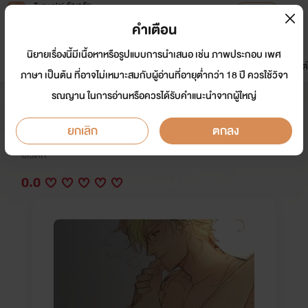
Tunwalai ธัญวลัย
เปิดแอป
เพื่อประสบการณ์ที่ดีกว่าบนมือถือ
คำเตือน
เข้าสู่ระบบ
นิยายเรื่องนี้มีเนื้อหาหรือรูปแบบการนำเสนอ เช่น ภาพประกอบ เพศ
มาใหม่
หน้าแรก
นิยาย
อีบุ๊ก
การ์ตูน
ดรีมแชท
ธัญลิสต์
ภาษา เป็นต้น ที่อาจไม่เหมาะสมกับผู้อ่านที่อายุต่ำกว่า 18 ปี ควรใช้วิจา
รณญาน ในการอ่านหรือควรได้รับคำแนะนำจากผู้ใหญ่
ยอมให้คุณ.......(คุณอาที่รัก)
ยกเลิก
ตกลง
นักเขียน:
กลิ่มหอม
อีโรติก
0.0