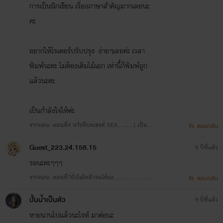
การเป็นนักเขียน เรื่องภาษาสำคัญมากเลยนะ
คะ
อยากให้ไรเตอร์ปรับปรุง ง่ายๆเลยค่ะ เวลา
พิมพ์นะคะ ไม่ต้องเติมไม้เอก เท่านี้ก็พิมพ์ถูก
แล้วนะคะ
เป็นกำลังใจให้ค่ะ
จากตอน: ตอนที่4 หวังดีประสงค์ SEX………( เป็นเมี
ตอบกลับ
ยอานะค่ะคนดี )
Guest_223.24.158.15
9 ปีที่แล้ว
รอนะคะๆๆๆ
จากตอน: ตอนที่7ยั่วโมโหผัวจนได้นะ…………………
ตอบกลับ
(คนดีของอา)
ปั้นน้ำเป็นตัว
9 ปีที่แล้ว
หายนานไปแล้วนะไรท์ มาต่อนะ