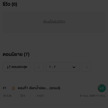
รีวิว (0)
เรื่องนี้ยังไม่มีรีวิว
มาร์ค
ตอนนิยาย (
7
)
หนุ่มลูกครึ่งชาวไทย-อเมริกา
อายุ 39 ปี
ตอนแรกสุด
อาชีพ นักธุรกิจอสังหาริมทรัพย์
#1
ตอนที่1 เรียกน้ำย่อย....(รถเมล์)
ฉายา คาสโนวาตัวพ่อ
5.2k
0
0 หน้า
01 พ.ย. 2559 11:10 น.
นิสัย เจ้าชู้ เห็นผู้หญิงเป็นของเล่น ชอบความสนุก เวลาถูกในใคร