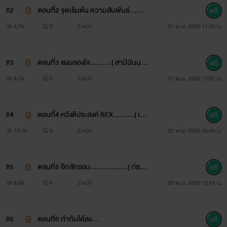
เต็มที่ จริงจัง ยอมทุกอย่างเพื่อคนรัก
#2
ตอนที่2 จุดเริ่มต้น ความสัมพันธ์…… (
ชอบคนนี้จัง ว้าวววว!! สามีฉันนนน )
4.7k
2
0 หน้า
01 พ.ย. 2559 11:55 น.
#3
ตอนที่3 แผนลองใจ.........( สามีฉันนน
นน )
4.7k
5
0 หน้า
01 พ.ย. 2559 13:01 น.
#4
ตอนที่4 หวังดีประสงค์ SEX………( เป็น
เมียอานะค่ะคนดี )
16.1k
9
0 หน้า
02 พ.ย. 2559 05:45 น.
#5
ตอนที่5 อีกสักรอบ…………….( ก่อนไ
ปทำงาน )
8.6k
4
0 หน้า
03 พ.ย. 2559 12:51 น.
#6
ตอนที่6 ทำกันได้ลง