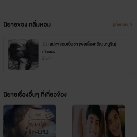
นิยายของ กลิ่มหอม
ดูทั้งหมด
เสน่หาจอมเย็นชา (พ่อเลี้ยงศรัญ ,หนูริน)
กลิ่มหอม
อีโรติก
นิยายเรื่องอื่นๆ ที่เกี่ยวข้อง