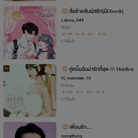
สื่อร้ายสัมผัสรัก(มีEbook)
Laluna_A44
อีโรติก
7.8K
10
7
43
5 ปีที่แล้ว
คู่หมั้นฉันน่ารักที่สุด //: Hunlice
จบ
hi_mameaw_16
รักวัยรุ่น
1.3K
2
0
10
5 ปีที่แล้ว
เพื่อนรัก...
nongthong