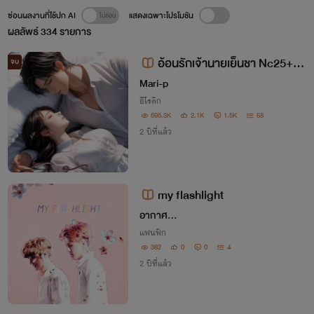
ซ่อนผลงานที่ใช้ปก AI
แสดงเฉพาะโปรโมชัน
ผลลัพธ์
334
รายการ
อ้อนรักเจ้านายเย็นชา Nc25++ [
จบ
ซีรี่ย์ 4 หัวใจ ]
Mari-p
อีโรติก
595.3K
2.1K
1.5K
68
2 ปีที่แล้ว
my flashlight
อากาศ...
แฟนฟิก
382
0
0
4
2 ปีที่แล้ว