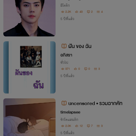
อีโรติก
2.2K
43
2
4
5 ปีที่แล้ว
ฝัน ของ ฉัน
อภิสรา
ทั่วไป
371
0
0
3
5 ปีที่แล้ว
uncensored • รวมฉากคัท
timelapsee
รักโรแมนติก
2.0K
12
7
3
5 ปีที่แล้ว