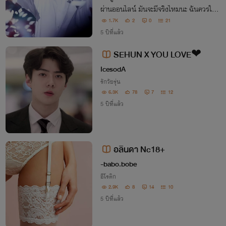
ผ่านออนไลน์ มันจะมีจริงไหมนะ ฉันควรใช้ใ
จกับมันหรือเปล่า และความบังเอิญจะเกิดขึ้น
1.7K
2
0
21
ได้จริงหรือ
5 ปีที่แล้ว
SEHUN X YOU LOVE❤
IcesodA
รักวัยรุ่น
6.3K
78
7
12
5 ปีที่แล้ว
อลินดา Nc18+
-babo.bobe
อีโรติก
2.9K
8
14
10
5 ปีที่แล้ว