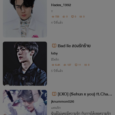
ายกลายรัก
Hades_1992
Y
723
0
0
3
4 ปีที่แล้ว
Bad lie ลวงรักร้าย
luby
อีโรติก
8.4K
127
11
0
5 ปีที่แล้ว
[EXO] (Sehun x you) ft.Chany
eol Next Door Online Date รักออ
jknummon026
นไลน์นายข้างบ้าน
แฟนฟิก
ฉันผู้ไม่เคยมีความรัก กับการได้เจอความรัก