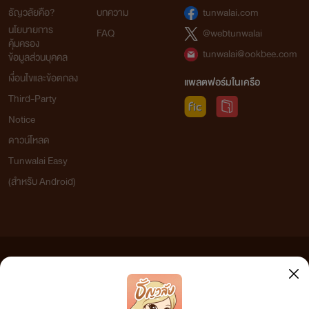
ธัญวลัยคือ?
บทความ
tunwalai.com
นโยบายการ
FAQ
@webtunwalai
คุ้มครอง
tunwalai@ookbee.com
ข้อมูลส่วนบุคคล
เงื่อนไขและข้อตกลง
แพลตฟอร์มในเครือ
Third-Party
Notice
ดาวน์โหลด
Tunwalai Easy
(สำหรับ Android)
ข้อความที่ท่านได้อ่านจากเว็บไซต์นี้เกิดจากการเขียนโดยสาธารณชนและเผยแพร่โดยอัตโนมัติ ผู้ดูแล
เว็บไซต์แห่งนี้ไม่ได้เห็นด้วยและไม่ขอรับผิดชอบต่อข้อความใดๆ ทั้งสิ้น ดังนั้นผู้อ่านทุกท่านโปรดใช้
วิจารณญาณในการกลั่นกรองด้วยตนเอง และหากท่านพบข้อความใดๆ ที่ขัดต่อกฎหมายและศีลธรรม