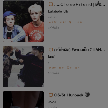
::…C l o s e F r i e n d | เพื่อน
สนิทฮุนฮาน …::
Lullabelle_Llb
แฟนฟิก
1.3K
62
1
0
3 ปีที่แล้ว
(แก้คำผิด) #ชานมเย็น CHANB
AEK - END♡
โอเซ’
Y
250
0
0
4
3 ปีที่แล้ว
OS/SF Hunbaek 🔞
J*~*J