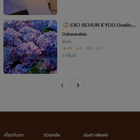
EXO SEHUN X YOU Destiny
A N A T A
Deltaswallala
อีโรติก
475
0
0
1
5 ปีที่แล้ว
เกี่ยวกับเรา
ช่วยเหลือ
ช่องทางติดต่อ