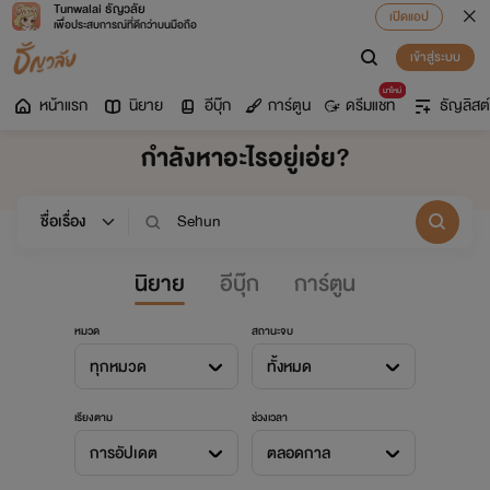
Tunwalai ธัญวลัย
เปิดแอป
เพื่อประสบการณ์ที่ดีกว่าบนมือถือ
เข้าสู่ระบบ
มาใหม่
หน้าแรก
นิยาย
อีบุ๊ก
การ์ตูน
ดรีมแชท
ธัญลิสต์
กำลังหาอะไรอยู่เอ่ย?
นิยาย
อีบุ๊ก
การ์ตูน
หมวด
สถานะจบ
ทุกหมวด
ทั้งหมด
เรียงตาม
ช่วงเวลา
การอัปเดต
ตลอดกาล