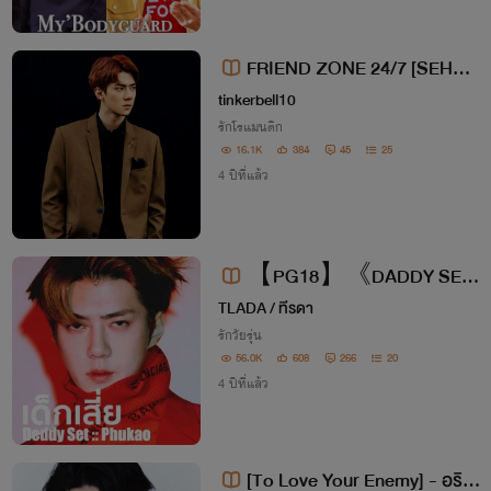
FRIEND ZONE 24/7 [SEHUN
x YOONA]
tinkerbell10
รักโรแมนติก
16.1K
384
45
25
4 ปีที่แล้ว
【PG18】《DADDY SE
TLADA / ทีรดา
T》เด็กเสี่ย
รักวัยรุ่น
56.0K
608
266
20
4 ปีที่แล้ว
[To Love Your Enemy] - อริร้