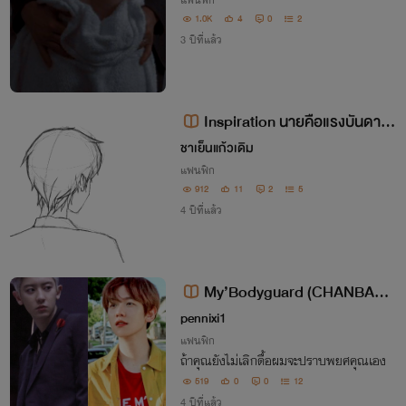
แฟนฟิก
1.0K
4
0
2
3 ปีที่แล้ว
Inspiration นายคือแรงบันดาลใ
จ
ชาเย็นแก้วเดิม
แฟนฟิก
912
11
2
5
4 ปีที่แล้ว
My’Bodyguard (CHANBAEK
Feat.EXO)
pennixi1
แฟนฟิก
ถ้าคุณยังไม่เลิกดื้อผมจะปราบพยศคุณเอง
519
0
0
12
4 ปีที่แล้ว