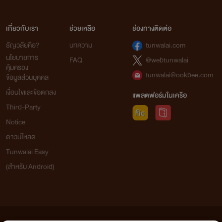
เกี่ยวกับเรา
ช่วยเหลือ
ช่องทางติดต่อ
ธัญวลัยคือ?
บทความ
tunwalai.com
นโยบายการ
FAQ
@webtunwalai
คุ้มครอง
tunwalai@ookbee.com
ข้อมูลส่วนบุคคล
เงื่อนไขและข้อตกลง
แพลตฟอร์มในเครือ
Third-Party
Notice
ดาวน์โหลด
Tunwalai Easy
(สำหรับ Android)