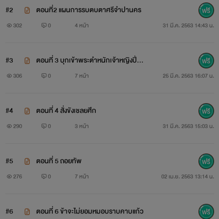
ชนน์ด้วยคมดาบน้ำพี้ศรีจำปา พระนางแก้วฟ้าเทวี พระมเหสีคู่
#2
ตอนที่2 แผนการรบตบตาศรีจำปานคร
บารมีของพระเจ้าเขมทัตธิราช ได้รับสั่งห้ามมิให้ผู้ใดไปทำศึกกับ
302
0
4 หน้า
31 มี.ค. 2563 14:43 น.
นครศรีจำปาอีกเป็นอันขาด มิฉะนั้นบ้านเมืองอาจจะถึงคราวล่ม
สลาย พินาศ
#3
ตอนที่ 3 บุกเข้าพระตำหนักเจ้าหญิงปิ่น
ขวัญ
306
0
7 หน้า
25 มี.ค. 2563 16:07 น.
หากแต่เจ้าชายจันผา มิได้ฟังแต่อย่างใด พระองค์ได้วางแผนการ
ศึกกับเวหาพระพี่เลี้ยงซึ่งเป็นนายทัพวังหน้า มีการสลับตัว ให้
#4
ตอนที่ 4 สั่งขังเชลยศึก
เวหาเป็นเจ้าชาย และเจ้าชายเป็นเวหา นายทัพหน้า โดยเก็บเรื่อง
290
0
3 หน้า
31 มี.ค. 2563 15:03 น.
ทุกอย่างเป็นความลับ เพราะเมืองศรีจำปานครมิได้มีใครรู้ว่า
พระเจ้าเขมทัต มีราชบุตรสองพระองค์ นอกจากทหารคนสนิท
#5
ตอนที่ 5 ถอยทัพ
แล้ว ก็ไม่เคยมีใครได้เคยเห็นพระพักตร์เจ้าชายจันผาเลยเพราะ
276
0
7 หน้า
02 เม.ย. 2563 13:14 น.
พระองค์รักสันโดษ เสด็จออกไปฝึกวิชาการรบอยู่ในป่า บนเขากับ
พระเจ้าตา ตั้งแต่ทรงพระเยาว์ และเมื่อออกรบได้แต่งองค์ ทรง
#6
ตอนที่ 6 ข้าจะไม่ยอมหมอบราบคาบแก้ว