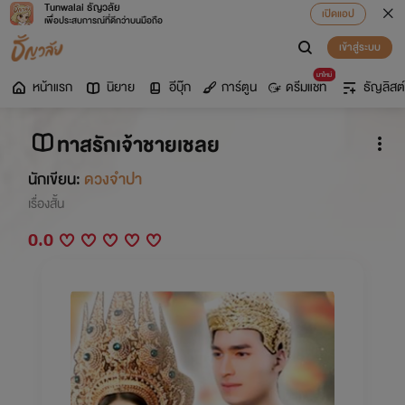
Tunwalai ธัญวลัย
เปิดแอป
เพื่อประสบการณ์ที่ดีกว่าบนมือถือ
เข้าสู่ระบบ
มาใหม่
หน้าแรก
นิยาย
อีบุ๊ก
การ์ตูน
ดรีมแชท
ธัญลิสต์
ทาสรักเจ้าชายเชลย
นักเขียน:
ดวงจำปา
เรื่องสั้น
0.0