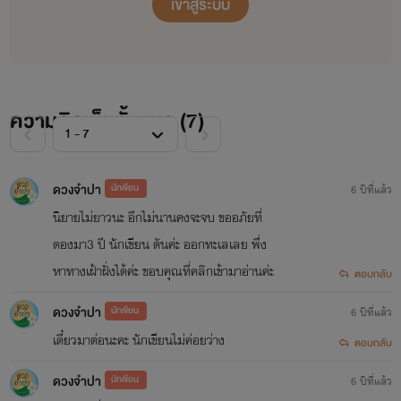
เข้าสู่ระบบ
คงเข้าใจว่า ผู้ที่อยู่บนหลังช้างคือราชบุตรแห่ง จันผาคำนคร
ฝ่ายเจ้าชายจันผา ทรงรู้ว่าเวหาถอยทัพ ไม่ทำศึก จึงได้แต่เสีย
พระทัย กริ้วหนัก โวยวายในห้องขัง อยู่เพียงลำพัง ต่อว่า เวหาโข่
ความคิดเห็นทั้งหมด (
7
)
เขลาหลงเชื่อคำพาทีของอิสตรีโดยง่าย ใยถึงไม่บุกตีเมืองศรีจำปา
ถึงแม้พระองค์จะถูกจองจำ ก็มิเคยเกรงกลัวต่อศัตรู ยอมสละพระ
ดวงจำปา
นักเขียน
6 ปีที่แล้ว
ชนน์ชีพ เพื่อแผ่นดินจันผาคำได้ทุกเพลา ใยเวหาถึงได้ห่วงชีวิต
นิยายไม่ยาวนะ อีกไม่นานคงจะจบ ขออภัยที่
เดียวมากกว่าแผ่นดินจันผาคำนคร
ดองมา3 ปี นักเขียน ตันค่ะ ออกทะเลเลย พึ่ง
หาทางเฝ้าฝั่งได้ค่ะ ขอบคุณที่คลิกเข้ามาอ่านค่ะ
ตอบกลับ
แม้เวหาจะถอยทัพกลับไป แต่เจ้าหญิงปิ่นขวัญก็ยังคงกักตัวเชลย
ไว้ อยู่นาน ไม่ยอมทำตามที่สัญญาไว้กับเวหา ต่อมาเจ้าชายจันผา
ดวงจำปา
นักเขียน
6 ปีที่แล้ว
เดี๋ยวมาต่อนะคะ นักเขียนไม่ค่อยว่าง
ในนามของเวหาแม่ทัพหลวงจันผาคำนคร พระองค์ต้องตกเป็น
ตอบกลับ
เชลยศึก ที่ถูกเจ้าหญิงปิ่นขวัญใช้เยี่ยงทาส ทุกคนในวังหลวง
ดวงจำปา
นักเขียน
6 ปีที่แล้ว