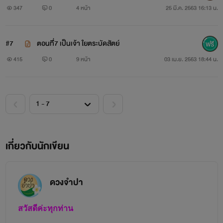
เครื่องนักรบ เต็มยศ ใส่เสื้อเกราะ หน้ากาก ไม่มีใครสงสัยเลย
347
0
4 หน้า
25 มี.ค. 2563 16:13 น.
แม้แต่น้อย เวหาพระพี่เลี้ยงแต่งเครื่องกษัตริย์ ทรงช้างศรีบัญชร
เดินนำทัพหน้าออกไปก่อน และ เจ้าชายจันผา ทรงเครื่องยศ
#7
ตอนที่ึ7 เป็นเจ้า ใยตระบัดสัตย์
แม่ทัพสง่างามบนหลังม้า พระองค์จะใช้แผนหลอกล่อให้กองทัพ
415
0
9 หน้า
03 เม.ย. 2563 18:44 น.
ศรีจำปานครตายใจ โดยให้เวหาพระพี่เลี้ยงนั่งบนหลังช้างศรี
บัญชรทัพหลวง แล้วเจ้าชายจันผา จะอ้อมไปเข้าด้านประตูเล็ก
หลังวังศรีจำปา ให้ทุกคนเข้าใจว่าแม่ทัพบุกเข้าไปตีทางด้านหลัง
ใช้กลอุบายเบี่ยงเบน ความสนใจให้ทหารของศรีจำปา มาล้อม
เกี่ยวกับนักเขียน
ด้านหลังให้หมด แล้วได้ที ทัพหลวงจะทำลายประตูเมืองเข้าไป ใน
ช่วงที่ทหารเผลอ และเหลือกำลังส่วนน้อยอยู่วังหน้า
ดวงจำปา
แต่การที่จะเข้ายึดเมืองศรีจำปา มิได้ง่ายอย่างที่วางแผนไว้ ด้วย
สภาพอากาศหนาวเย็นจนสั่นสะท้าน หมอกลงจัด ทำให้เป็น
สวัสดีค่ะทุกท่าน