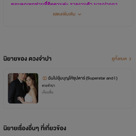
อุปสรรคในการมองเห็น จึงทำให้การเคลื่อนทัพช้าลง เจ้าชายจัน
ขอบคุณทุกท่านที่ติดตามค่ะ รายงานตัว นามปากกา
ผา สั่งให้ทหารหยุดรอดูการเคลื่อนไหว การตั้งรับของกองทัพศรี
แสดงเพิ่มเติม
ดวงจำปา นักเขียนสมัครเล่น "เขียนด้วยใจให้คนอ่าน"
จำปาเสียก่อน เพราะว่าในวังเงียบผิดปกติ ไม่มีการลั่นกลองศึก
ขอฝากผลงานด้วยนะคะ นิยายเรื่องแรก แม่โขงสะอื้น
ทั้งๆที่รู้ว่ามีข้าศึกกำลังล้อมเมือง
The Black Moon Town อิงประวัติศาสตร์สงครามอิน
โดจีนค่ะ
เจ้าชายจันผาได้ลงจากหลังม้า แอบปีนกำแพงด้านหลังเข้ามาทาง
นิยายของ ดวงจำปา
ดูทั้งหมด
ตำหนักของพระธิดาองค์เล็กของพระเจ้าขันติราช ตามที่พระเจ้าตา
ทรงตรัสไว้ ว่าดาบน้ำพี้ศรีจำปา จะเก็บไว้ที่พระตำหนักของพระ
รักคนอ่าน
ฉันไปอุ้มบุญให้ซุปตาร์ (Superstar and I )
ธิดา เขตวังหลัง เพื่อมิให้ศัตรูรู้ที่ซ่อนของดาบ เป็นการดีถ้าเก็บ
ดวงจำปา
ดวงจำปา
เรื่องสั้น
ดาบไว้ในที่ ที่มีสตรีอยู่ เจ้าชายจันผา ปีนต้นไม้ใหญ่ข้างพระ
ตำหนัก กระโดดเข้าไปทางหน้าต่าง ยามวิกาล พระองค์ยอมเสีย
พระเกียรติปีนเข้าห้องอิสตรี
นิยายเรื่องอื่นๆ ที่เกี่ยวข้อง
เพื่อแผ่นดินจันผาคำนครต้องทรงจำยอมเสี่ยง เพื่อดาบน้ำพี้ศรี