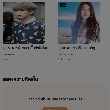
จำปา ในยามนี้พระองค์ทรงแต่งเครื่องยศแม่ทัพ มิใช่เจ้าชายอีก
ต่อไป สวมบทบาท เวหาพระพี่เลี้ยง โชคดีนัก ในเมืองนี้ไม่มีใครรู้
ว่ารูปร่าง หน้าตาเจ้าชายเป็นเช่นไร
แต่แล้วพระองค์กลับพลาดท่าถูกจับเป็นเชลยศึก เหตุนี้เวหาได้
ถอยทัพหลวงกลับ ไม่ทำศึก เพราะทหารคนเดียวถูกจับ เวหาถูก
A BOY ผู้ชายคนนั้นทำให้ฉันเปลี่
ซาตานซ่อนรัก (จบแล้ว)
ยื่นข้อต่อรอง ให้ถอยทัพหลวงและกำลังพลนับแสนไปถึงจันผาคำ
ยนไป
mikigaga
natthapichaa
อีโรติก
รักโรแมนติก
นคร แล้วศรีจำปานครจะปล่อยเชลยทันที
เจ้าหญิงปิ่นขวัญในชุดแม่ทัพหลวงทรงม้าศึก ออกไปเจรจากับ
แสดงความคิดเห็น
เวหาผู้นำทัพหลวงเพียงลำพังพระองค์เดียว นั่นทำให้พระนาง
เลื่อมใส ศรัทธา ในตัวเจ้าชายบนหลังช้างศรีบัญชรในคืนนั้น เมื่อ
กรุณาเข้าสู่ระบบเพื่อแสดงความคิดเห็น
คำตอบที่ได้คือ ผู้นำทัพหลวงจันผาคำนคร ยอมถอยทัพโดยง่าย
เพื่อรักษาชีวิตของเชลยศึกเพียงคนเดียว ทำให้พระนางปิ่นขวัญ ยัง