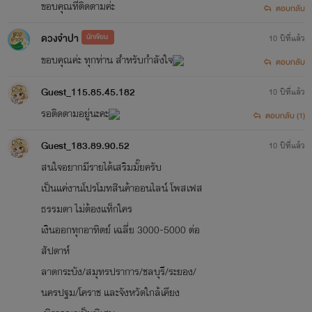
เข้าใจว่าพระองค์คือแม่ทัพ ที่จันผาคำนคร ส่งมาลอบปลงพระ
ขอบคุณที่ติดตามค่ะ
ตอบกลับ
ชนน์พระเจ้าขันติราชและพยายามขโมยดาบน้ำพี้ศรีจำปาเพื่อจะยึด
ดวงจำปา
นักเขียน
10 ปีที่แล้ว
เมืองและเป็นใหญ่
ขอบคุณค่ะ ทุกท่าน สำหรับกำลังใจ
ตอบกลับ
เจ้าชายจันผาทนอยู่ในฐานะเชลยศึกและเป็นทาส ด้วยความแค้น
Guest_115.85.45.182
10 ปีที่แล้ว
รอติดตามอยู่นะคะ
เกลียดชัง เจ้าหญิงปิ่นขวัญ รวมไปถึงเจ้าในราชวงค์ศรีจำปาทุก
ตอบกลับ (1)
พระองค์ รอเวลาที่จะมีโอกาสแก้แค้น พระองค์จะล้างแค้นและจะ
Guest_183.89.90.52
10 ปีที่แล้ว
หลุดพ้นจากการเป็นเชลยอย่างไร จะเหลือความเมตตาและความ
สนใจอยากมีรายได้เสริมมั๊ยครับ
เป็นแค่งานโปรโมทสินค้าออนไลน์ โพสเฟส
รักอยู่ในหัวใจเชลยศึกหรือไม่ ติดตามตอนจบค่ะ
ธรรมดา ไม่ต้องแท็กใคร
เงินออกทุกอาทิตย์ เฉลี่ย 3000-5000 ต่อ
สัปดาห์
ลาดกระบัง/สมุทรปราการ/ชลบุรี/ระยอง/
นครปฐม/โคราช และจังหวัดใกล้เคียง