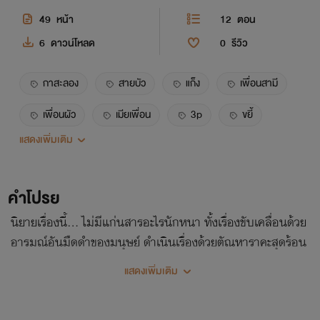
49
หน้า
12
ตอน
6
ดาวน์โหลด
0
รีวิว
กาสะลอง
สายบัว
แก็ง
เพื่อนสามี
เพื่อนผัว
เมียเพื่อน
3p
ขยี้
แสดงเพิ่มเติม
ืnc
ntr
รุม
สวิง
3some
คำโปรย
นิยายเรื่องนี้… ไม่มีแก่นสารอะไรนักหนา ทั้งเรื่องขับเคลื่อนด้วย
อารมณ์อันมืดดำของมนุษย์ ดำเนินเรื่องด้วยตัณหาราคะสุดร้อน
แรง ท่านใดที่ไม่ชอบโปรดหลีกเลี่ยง *เราเตือนท่านแล้ว
แสดงเพิ่มเติม