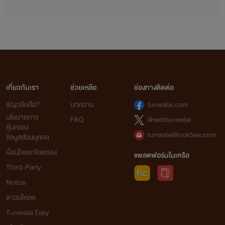
เกี่ยวกับเรา
ช่วยเหลือ
ช่องทางติดต่อ
ธัญวลัยคือ?
บทความ
tunwalai.com
นโยบายการ
FAQ
@webtunwalai
คุ้มครอง
tunwalai@ookbee.com
ข้อมูลส่วนบุคคล
เงื่อนไขและข้อตกลง
แพลตฟอร์มในเครือ
Third-Party
Notice
ดาวน์โหลด
Tunwalai Easy