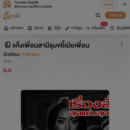
Tunwalai ธัญวลัย
เปิดแอป
เพื่อประสบการณ์ที่ดีกว่าบนมือถือ
เข้าสู่ระบบ
มาใหม่
หน้าแรก
นิยาย
อีบุ๊ก
การ์ตูน
ดรีมแชท
ธัญลิสต์
แก็งเพื่อนสามีรุมขยี้เมียเพื่อน
นักเขียน:
กาสะลอง.
อีโรติก
0.0